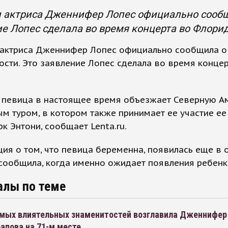
 актриса Дженнифер Лопес официально сообщ
е Лопес сделала во время концерта во Флорид
 актриса Дженнифер Лопес официально сообщила о
сти. Это заявление Лопес сделала во время конце
 певица в настоящее время объезжает Северную А
м туром, в котором также принимает ее участие ее
к Энтони, сообщает Lenta.ru.
я о том, что певица беременна, появилась еще в о
сообщила, когда именно ожидает появления ребенк
алы по теме
амых влиятельных знаменитостей возглавила Дженнифер
апова на 71-м месте