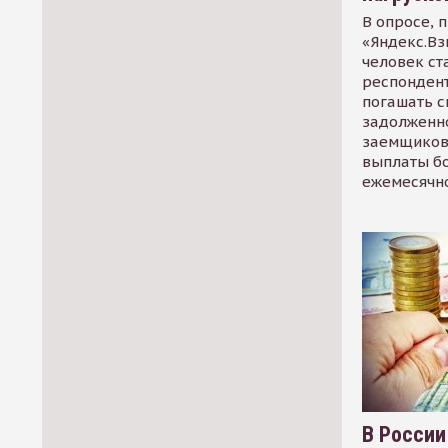
В опросе, 
«Яндекс.Вз
человек ст
респондент
погашать 
задолженно
заемщиков
выплаты б
ежемесячн
В России