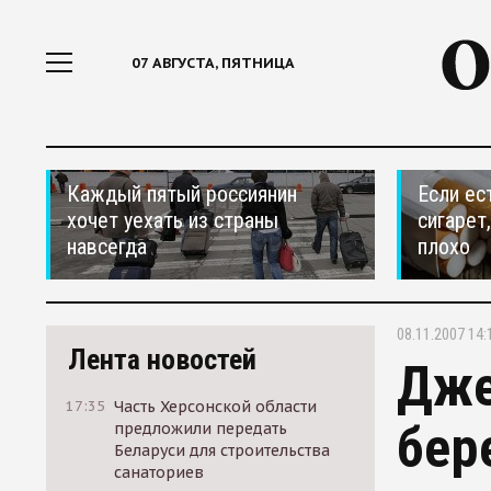
07 АВГУСТА, ПЯТНИЦА
Каждый пятый россиянин
Если ес
хочет уехать из страны
сигарет
навсегда
плохо
08.11.2007 14:
Лента новостей
Дже
17:35
Часть Херсонской области
бер
предложили передать
Беларуси для строительства
санаториев