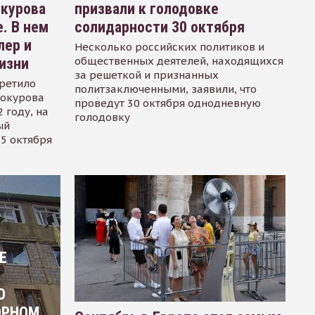
окурова
призвали к голодовке
. В нем
солидарности 30 октября
лер и
Несколько российских политиков и
общественных деятелей, находящихся
изни
за решеткой и признанных
ретило
политзаключенными, заявили, что
Сокурова
проведут 30 октября однодневную
 году, на
голодовку
ый
15 октября
Е
О
ОРНОМ