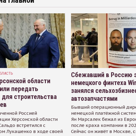
на главной
БЛАСТЬ
Сбежавший в Россию э
рсонской области
немецкого финтеха Wi
или передать
занялся сельхозбизне
 для строительства
автозапчастями
иев
Бывший операционный дир
аченной Россией
немецкой платёжной систем
ации Херсонской области
Ян Марсалек бежал из Евр
альдо встретился с
после краха компании в 202
ом Лукашенко в ходе своей
Сейчас он живёт в Москве, 