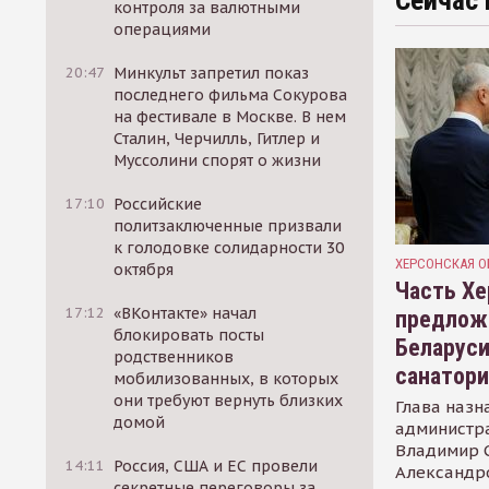
Сейчас 
контроля за валютными
операциями
20:47
Минкульт запретил показ
последнего фильма Сокурова
на фестивале в Москве. В нем
Сталин, Черчилль, Гитлер и
Муссолини спорят о жизни
17:10
Российские
политзаключенные призвали
к голодовке солидарности 30
ХЕРСОНСКАЯ О
октября
Часть Хе
17:12
«ВКонтакте» начал
предлож
блокировать посты
Беларуси
родственников
санатор
мобилизованных, в которых
они требуют вернуть близких
Глава назн
домой
администр
Владимир С
14:11
Россия, США и ЕС провели
Александр
секретные переговоры за