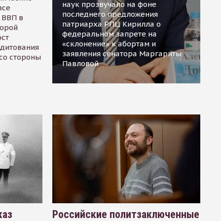
наук прозвучало на фоне
все
последнего предложения
 ВВП в
патриарха РПЦ Кирилла о
торой
федеральном запрете на
ост
«склонение» к абортам и
едитования
заявления сенатора Маргариты
 со стороны
Павловой
каз
Российские политзаключенные