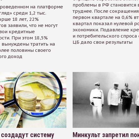
проблемы в РФ становится 
проведенном на платформе
труднее. После сокращения
гляд» среди 1,2 тыс.
первом квартале на 0,6% в
арше 18 лет, 22%
квартал показал нулевой р
ов заявили, что не могут
экономики. Подавление кр
свои кредитные
и потребительского спроса
сти. При этом 18,5%
ЦБ дало свои результаты
 вынуждены тратить на
олее половины своего
ого доход
 создадут систему
Минкульт запретил по