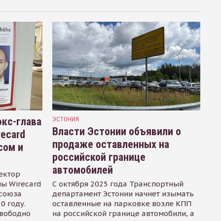
кс-глава
ЭСТОНИЯ
Власти Эстонии объявили о
recard
продаже оставленных на
сом и
российской границе
автомобилей
ектор
ы Wirecard
С октября 2025 года Транспортный
осоюза
департамент Эстонии начнет изымать
0 году.
оставленные на парковке возле КПП
свободно
на российской границе автомобили, а