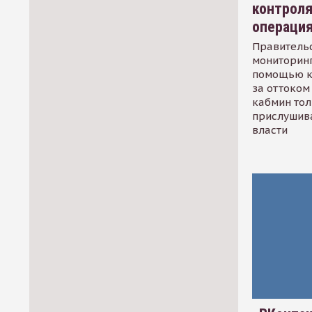
контрол
операци
Правительс
мониторинг
помощью к
за оттоком 
кабмин тол
прислушив
власти