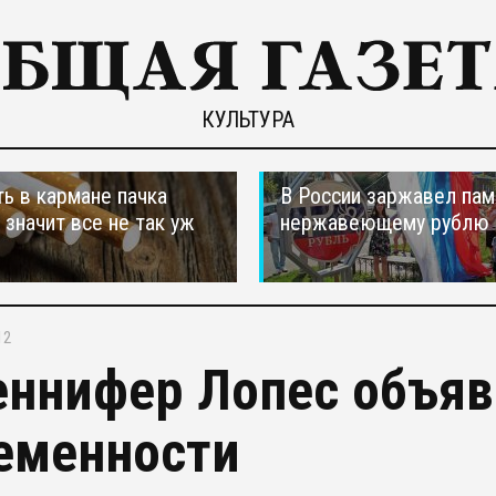
КУЛЬТУРА
ть в кармане пачка
В России заржавел пам
, значит все не так уж
нержавеющему рублю
12
ннифер Лопес объяв
еменности