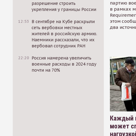
партию во
разрешение строить
в рамках м
укрепления у границы России
Requirement
этом сообщ
12:53
В сентябре на Кубе раскрыли
два источн
сеть вербовки местных
жителей в российскую армию.
Наемники рассказали, что их
вербовал сотрудник РАН
22:20
Россия намерена увеличить
военные расходы в 2024 году
почти на 70%
Каждый 
может сп
нагрузко