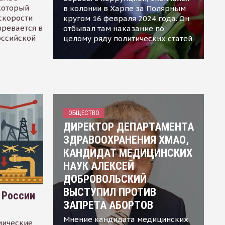
 который
в колонии в Харпе за Полярным
скорости
кругом 16 февраля 2024 года. Он
зревается в
отбывал там наказание по
оссийской
целому ряду политических статей
ОБЩЕСТВО
ДИРЕКТОР ДЕПАРТАМЕНТА
ЗДРАВООХРАНЕНИЯ ХМАО,
КАНДИДАТ МЕДИЦИНСКИХ
НАУК АЛЕКСЕЙ
ДОБРОВОЛЬСКИЙ
ВЫСТУПИЛ ПРОТИВ
 России
ЗАПРЕТА АБОРТОВ
Мнение кандидата медицинских
мические