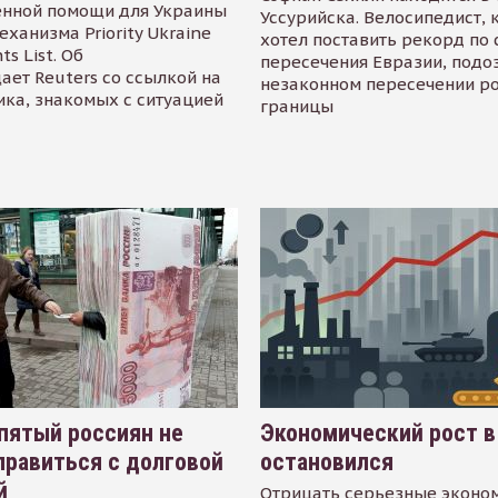
енной помощи для Украины
Уссурийска. Велосипедист,
еханизма Priority Ukraine
хотел поставить рекорд по 
s List. Об
пересечения Евразии, подо
ает Reuters со ссылкой на
незаконном пересечении р
ика, знакомых с ситуацией
границы
пятый россиян не
Экономический рост в
равиться с долговой
остановился
й
Отрицать серьезные эконо