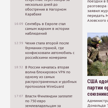
поездки в 
несколько дней до
разговора 
обострения в Нагорном
заявил жур
Карабахе
передать М
Азовского 
16:09
Сентябрь в Европе стал
самым жарким в истории
наблюдений
12:39
Чехия стала второй после
Германии страной, где
конфисковали автомобиль с
российскими номерами
18:32
В России началась вторая
волна блокировок VPN по
одному из самых
США одоб
распространенных и удобных
протоколов WireGuard
партии о
союзник
17:07
Власти Финляндии заплатят
Администр
по 750 евро
Дональда 
землевладельцам за