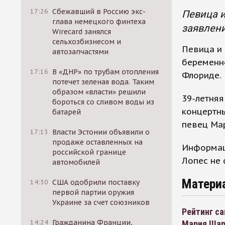
17:26
Сбежавший в Россию экс-
Певица и
глава немецкого финтеха
заявлени
Wirecard занялся
сельхозбизнесом и
Певица и
автозапчастями
беременно
17:16
В «ДНР» по трубам отопления
Флориде.
потечет зеленая вода. Таким
образом «власти» решили
39-летняя
бороться со сливом воды из
концертны
батарей
певец Мар
17:13
Власти Эстонии объявили о
продаже оставленных на
Информаци
российской границе
Лопес не 
автомобилей
Матери
14:30
США одобрили поставку
первой партии оружия
Украине за счет союзников
Рейтинг с
14:24
Гражданина Франции,
Мария Шар