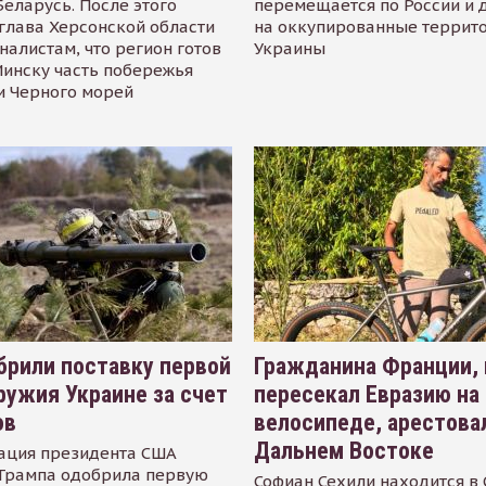
Беларусь. После этого
перемещается по России и 
глава Херсонской области
на оккупированные террит
налистам, что регион готов
Украины
инску часть побережья
и Черного морей
рили поставку первой
Гражданина Франции,
ружия Украине за счет
пересекал Евразию на
ов
велосипеде, арестова
Дальнем Востоке
ация президента США
Трампа одобрила первую
Софиан Сехили находится в