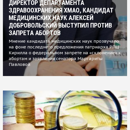
ДИРЕКТОР ДЕПАРТАМЕНТА
ЗДРАВООХРАНЕНИЯ ХМАО, КАНДИДАТ
МЕДИЦИНСКИХ НАУК АЛЕКСЕЙ
ДОБРОВОЛЬСКИЙ ВЫСТУПИЛ ПРОТИВ
ЗАПРЕТА АБОРТОВ
Мнение кандидата медицинских наук прозвучало
на фоне последнего предложения патриарха РПЦ
Кирилла о федеральном запрете на «склонение» к
абортам и заявления сенатора Маргариты
Павловой