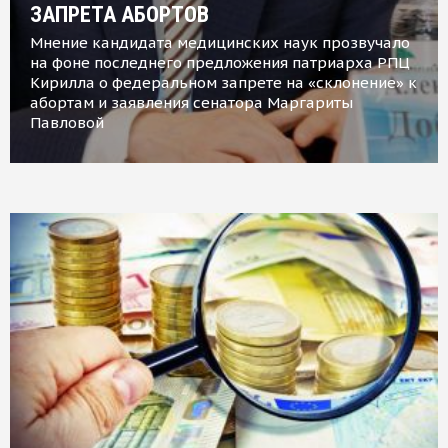
ЗАПРЕТА АБОРТОВ
Мнение кандидата медицинских наук прозвучало
на фоне последнего предложения патриарха РПЦ
Кирилла о федеральном запрете на «склонение» к
абортам и заявления сенатора Маргариты
Павловой