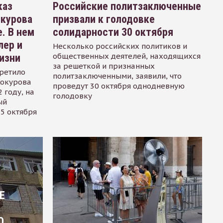
каз
Российские политзаключенные
окурова
призвали к голодовке
. В нем
солидарности 30 октября
лер и
Несколько российских политиков и
общественных деятелей, находящихся
изни
за решеткой и признанных
ретило
политзаключенными, заявили, что
Сокурова
проведут 30 октября однодневную
 году, на
голодовку
ый
15 октября
Е
О