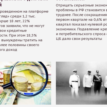
й
Отрицать серьезные эконо
проблемы в РФ становится 
проведенном на платформе
труднее. После сокращения
гляд» среди 1,2 тыс.
первом квартале на 0,6% в
арше 18 лет, 22%
квартал показал нулевой р
ов заявили, что не могут
экономики. Подавление кр
свои кредитные
и потребительского спроса
сти. При этом 18,5%
ЦБ дало свои результаты
 вынуждены тратить на
олее половины своего
ого доход