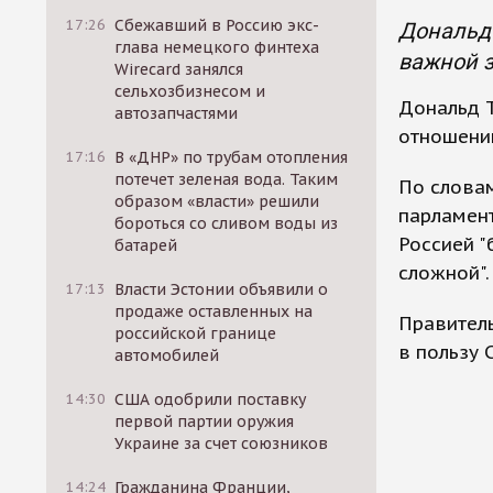
17:26
Сбежавший в Россию экс-
Дональд 
глава немецкого финтеха
важной з
Wirecard занялся
сельхозбизнесом и
Дональд Т
автозапчастями
отношений
17:16
В «ДНР» по трубам отопления
потечет зеленая вода. Таким
По словам
образом «власти» решили
парламен
бороться со сливом воды из
Россией "
батарей
сложной".
17:13
Власти Эстонии объявили о
продаже оставленных на
Правитель
российской границе
в пользу 
автомобилей
14:30
США одобрили поставку
первой партии оружия
Украине за счет союзников
14:24
Гражданина Франции,