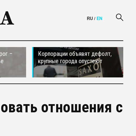
RU
/
EN
рог –
Корпорации объявят дефолт,
ье
крупные города опустеют
овать отношения с