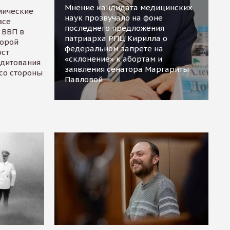
Мнение кандидата медицинских
мические
наук прозвучало на фоне
все
последнего предложения
 ВВП в
патриарха РПЦ Кирилла о
торой
федеральном запрете на
ост
«склонение» к абортам и
едитования
заявления сенатора Маргариты
 со стороны
Павловой