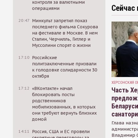
контроля за валютными
Сейчас 
операциями
20:47
Минкульт запретил показ
последнего фильма Сокурова
на фестивале в Москве. В нем
Сталин, Черчилль, Гитлер и
Муссолини спорят о жизни
17:10
Российские
политзаключенные призвали
к голодовке солидарности 30
октября
ХЕРСОНСКАЯ О
17:12
«ВКонтакте» начал
Часть Хе
блокировать посты
предлож
родственников
Беларуси
мобилизованных, в которых
санатор
они требуют вернуть близких
домой
Глава назн
администр
14:11
Россия, США и ЕС провели
Владимир С
секретные переговоры за