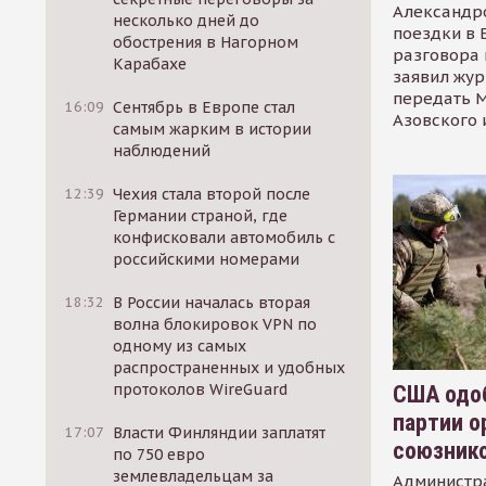
Александр
несколько дней до
поездки в 
обострения в Нагорном
разговора 
Карабахе
заявил жур
передать М
16:09
Сентябрь в Европе стал
Азовского 
самым жарким в истории
наблюдений
12:39
Чехия стала второй после
Германии страной, где
конфисковали автомобиль с
российскими номерами
18:32
В России началась вторая
волна блокировок VPN по
одному из самых
распространенных и удобных
протоколов WireGuard
США одоб
партии о
17:07
Власти Финляндии заплатят
союзник
по 750 евро
землевладельцам за
Администр