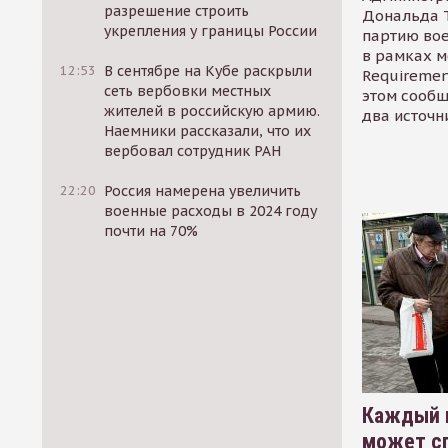
разрешение строить
Дональда 
укрепления у границы России
партию во
в рамках м
12:53
В сентябре на Кубе раскрыли
Requirement
сеть вербовки местных
этом сообщ
жителей в российскую армию.
два источн
Наемники рассказали, что их
вербовал сотрудник РАН
22:20
Россия намерена увеличить
военные расходы в 2024 году
почти на 70%
Каждый 
может сп