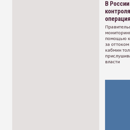
В России
контрол
операци
Правительс
мониторинг
помощью к
за оттоком 
кабмин тол
прислушив
власти