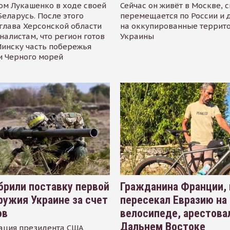
ом Лукашенко в ходе своей
Сейчас он живёт в Москве, 
Беларусь. После этого
перемещается по России и 
глава Херсонской области
на оккупированные террит
налистам, что регион готов
Украины
инску часть побережья
и Черного морей
рили поставку первой
Гражданина Франции,
ружия Украине за счет
пересекал Евразию на
ов
велосипеде, арестова
Дальнем Востоке
ация президента США