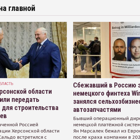
на главной
БЛАСТЬ
Сбежавший в Россию э
рсонской области
немецкого финтеха Wi
или передать
занялся сельхозбизне
 для строительства
автозапчастями
иев
Бывший операционный дир
аченной Россией
немецкой платёжной систем
ации Херсонской области
Ян Марсалек бежал из Евр
альдо встретился с
после краха компании в 202