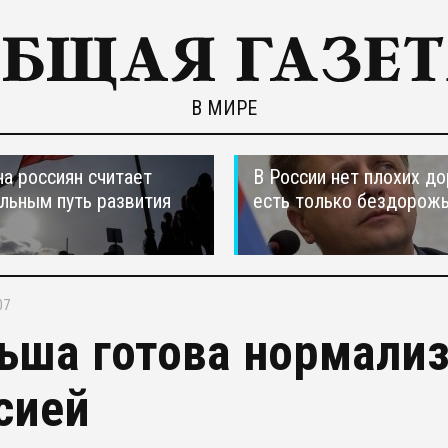
В МИРЕ
а россиян считает
В России нет плохих до
льным путь развития
есть только бездорож
07
ьша готова нормализ
сией