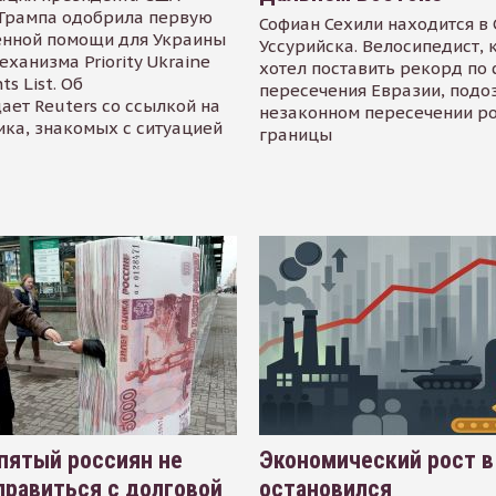
Трампа одобрила первую
Софиан Сехили находится в
енной помощи для Украины
Уссурийска. Велосипедист,
еханизма Priority Ukraine
хотел поставить рекорд по 
s List. Об
пересечения Евразии, подо
ает Reuters со ссылкой на
незаконном пересечении р
ика, знакомых с ситуацией
границы
пятый россиян не
Экономический рост в
равиться с долговой
остановился