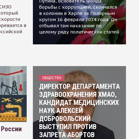
Путина, основатель Фонда
 СИЗО
борьбы с коррупцией, скончался
 который
в колонии в Харпе за Полярным
скорости
кругом 16 февраля 2024 года. Он
зревается в
отбывал там наказание по
оссийской
целому ряду политических статей
ОБЩЕСТВО
ДИРЕКТОР ДЕПАРТАМЕНТА
ЗДРАВООХРАНЕНИЯ ХМАО,
КАНДИДАТ МЕДИЦИНСКИХ
НАУК АЛЕКСЕЙ
ДОБРОВОЛЬСКИЙ
ВЫСТУПИЛ ПРОТИВ
 России
ЗАПРЕТА АБОРТОВ