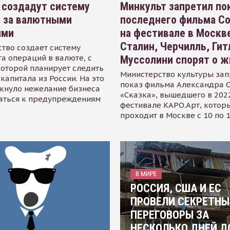
 создадут систему
Минкульт запретил по
я за валютными
последнего фильма С
ями
на фестивале в Москве
Сталин, Черчилль, Гит
тво создает систему
а операций в валюте, с
Муссолини спорят о ж
оторой планирует следить
Министерство культуры зап
капитала из России. На это
показ фильма Александра 
кнуло нежелание бизнеса
«Сказка», вышедшего в 2022
аться к предупреждениям
фестивале КАРО.Арт, котор
проходит в Москве с 10 по 
В МИРЕ
РОССИЯ, США И ЕС
ПРОВЕЛИ СЕКРЕТНЫ
ПЕРЕГОВОРЫ ЗА
НЕСКОЛЬКО ДНЕЙ Д