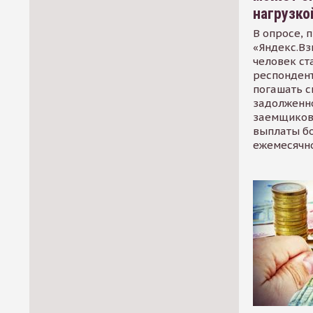
нагрузко
В опросе, 
«Яндекс.Вз
человек ст
респондент
погашать 
задолженно
заемщиков
выплаты б
ежемесячн