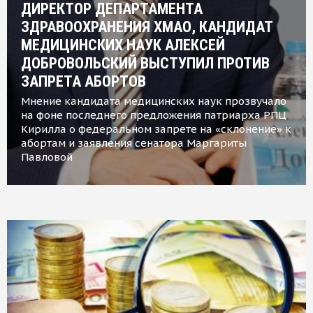
ДИРЕКТОР ДЕПАРТАМЕНТА
ЗДРАВООХРАНЕНИЯ ХМАО, КАНДИДАТ
МЕДИЦИНСКИХ НАУК АЛЕКСЕЙ
ДОБРОВОЛЬСКИЙ ВЫСТУПИЛ ПРОТИВ
ЗАПРЕТА АБОРТОВ
Мнение кандидата медицинских наук прозвучало
на фоне последнего предложения патриарха РПЦ
Кирилла о федеральном запрете на «склонение» к
абортам и заявления сенатора Маргариты
Павловой