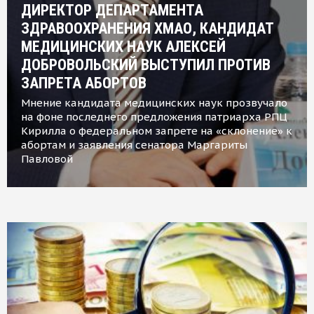
ДИРЕКТОР ДЕПАРТАМЕНТА
ЗДРАВООХРАНЕНИЯ ХМАО, КАНДИДАТ
МЕДИЦИНСКИХ НАУК АЛЕКСЕЙ
ДОБРОВОЛЬСКИЙ ВЫСТУПИЛ ПРОТИВ
ЗАПРЕТА АБОРТОВ
Мнение кандидата медицинских наук прозвучало
на фоне последнего предложения патриарха РПЦ
Кирилла о федеральном запрете на «склонение» к
абортам и заявления сенатора Маргариты
Павловой