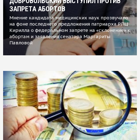
ДОБРОВОЛЬСКИЙ ВЫСТУПИЛ ПРОТИВ
ЗАПРЕТА АБОРТОВ
Мнение кандидата медицинских наук прозвучало
на фоне последнего предложения патриарха РПЦ
Кирилла о федеральном запрете на «склонение» к
абортам и заявления сенатора Маргариты
Павловой