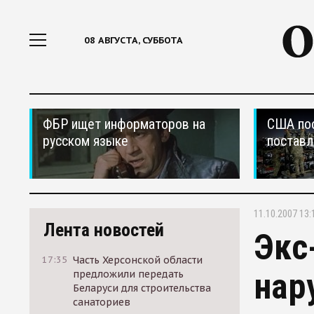
08 АВГУСТА, СУББОТА
ФБР ищет информаторов на
США по
русском языке
поставл
11.10.2007 13:
Лента новостей
Экс
17:35
Часть Херсонской области
нар
предложили передать
Беларуси для строительства
санаториев