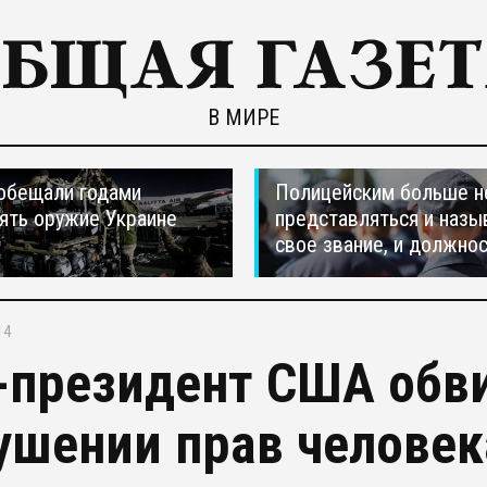
В МИРЕ
обещали годами
Полицейским больше н
ять оружие Украине
представляться и назы
свое звание, и должно
14
-президент США обв
ушении прав человек