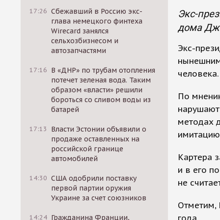
17:26
Сбежавший в Россию экс-
Экс-пре
глава немецкого финтеха
дома Дж
Wirecard занялся
сельхозбизнесом и
Экс-през
автозапчастями
нынешним
17:16
В «ДНР» по трубам отопления
человека.
потечет зеленая вода. Таким
образом «власти» решили
По мнени
бороться со сливом воды из
нарушают 
батарей
методах д
17:13
Власти Эстонии объявили о
имитацию
продаже оставленных на
российской границе
Картера з
автомобилей
и в его п
14:30
США одобрили поставку
не считае
первой партии оружия
Украине за счет союзников
Отметим, 
года.
14:24
Гражданина Франции,