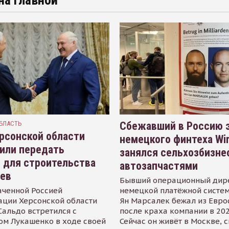
на главной
БЛАСТЬ
Сбежавший в Россию э
рсонской области
немецкого финтеха Wi
или передать
занялся сельхозбизне
 для строительства
автозапчастями
иев
Бывший операционный дир
аченной Россией
немецкой платёжной систем
ации Херсонской области
Ян Марсалек бежал из Евр
альдо встретился с
после краха компании в 202
ом Лукашенко в ходе своей
Сейчас он живёт в Москве, 