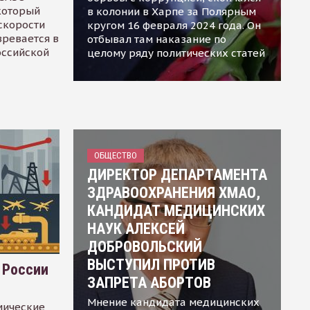
 который
в колонии в Харпе за Полярным
скорости
кругом 16 февраля 2024 года. Он
зревается в
отбывал там наказание по
оссийской
целому ряду политических статей
ОБЩЕСТВО
ДИРЕКТОР ДЕПАРТАМЕНТА
ЗДРАВООХРАНЕНИЯ ХМАО,
КАНДИДАТ МЕДИЦИНСКИХ
НАУК АЛЕКСЕЙ
ДОБРОВОЛЬСКИЙ
ВЫСТУПИЛ ПРОТИВ
 России
ЗАПРЕТА АБОРТОВ
Мнение кандидата медицинских
мические