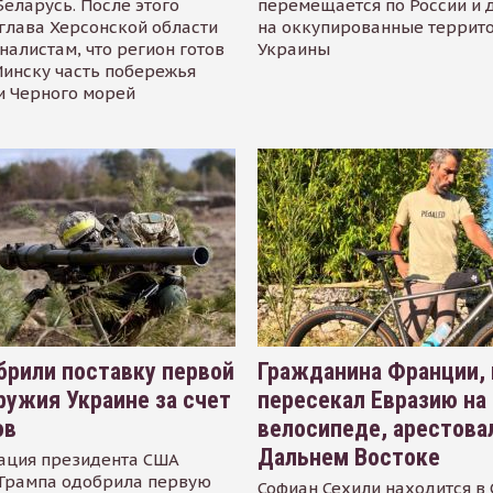
Беларусь. После этого
перемещается по России и 
глава Херсонской области
на оккупированные террит
налистам, что регион готов
Украины
инску часть побережья
и Черного морей
рили поставку первой
Гражданина Франции,
ружия Украине за счет
пересекал Евразию на
ов
велосипеде, арестова
Дальнем Востоке
ация президента США
Трампа одобрила первую
Софиан Сехили находится в