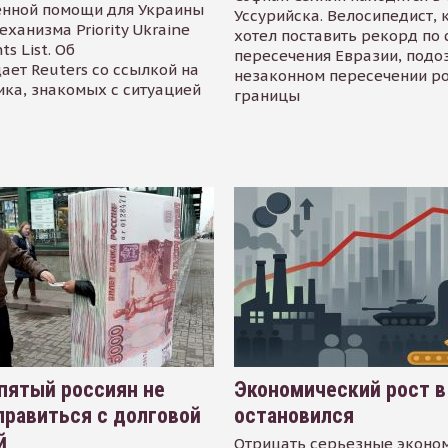
енной помощи для Украины
Уссурийска. Велосипедист,
еханизма Priority Ukraine
хотел поставить рекорд по 
s List. Об
пересечения Евразии, подо
ает Reuters со ссылкой на
незаконном пересечении р
ика, знакомых с ситуацией
границы
пятый россиян не
Экономический рост в
равиться с долговой
остановился
й
Отрицать серьезные эконо