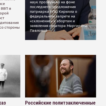
наук прозвучало на фоне
все
последнего предложения
 ВВП в
патриарха РПЦ Кирилла о
торой
федеральном запрете на
ост
«склонение» к абортам и
едитования
заявления сенатора Маргариты
 со стороны
Павловой
каз
Российские политзаключенные