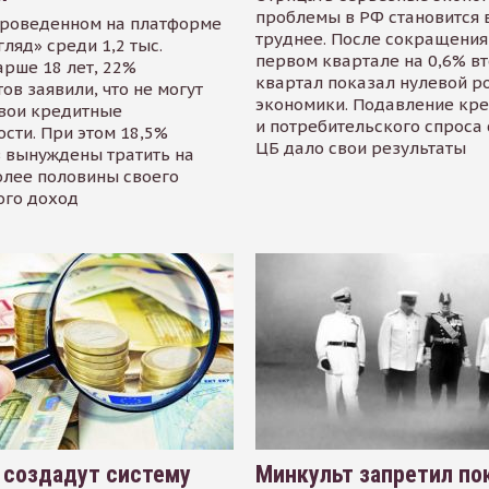
проблемы в РФ становится 
проведенном на платформе
труднее. После сокращения
гляд» среди 1,2 тыс.
первом квартале на 0,6% в
арше 18 лет, 22%
квартал показал нулевой р
ов заявили, что не могут
экономики. Подавление кр
свои кредитные
и потребительского спроса
сти. При этом 18,5%
ЦБ дало свои результаты
 вынуждены тратить на
олее половины своего
ого доход
 создадут систему
Минкульт запретил по