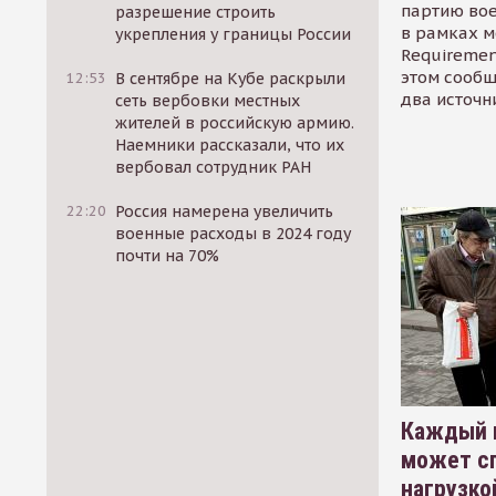
партию во
разрешение строить
в рамках м
укрепления у границы России
Requirement
этом сообщ
12:53
В сентябре на Кубе раскрыли
два источн
сеть вербовки местных
жителей в российскую армию.
Наемники рассказали, что их
вербовал сотрудник РАН
22:20
Россия намерена увеличить
военные расходы в 2024 году
почти на 70%
Каждый 
может сп
нагрузко