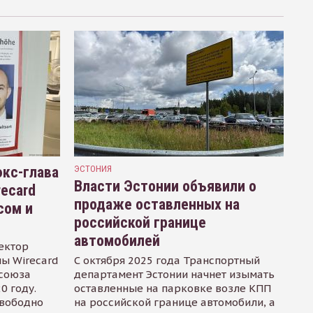
кс-глава
ЭСТОНИЯ
Власти Эстонии объявили о
recard
продаже оставленных на
сом и
российской границе
автомобилей
ектор
ы Wirecard
С октября 2025 года Транспортный
осоюза
департамент Эстонии начнет изымать
0 году.
оставленные на парковке возле КПП
свободно
на российской границе автомобили, а