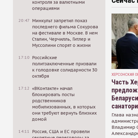
Сейчас 
контроля за валютными
операциями
20:47
Минкульт запретил показ
последнего фильма Сокурова
на фестивале в Москве. В нем
Сталин, Черчилль, Гитлер и
Муссолини спорят о жизни
17:10
Российские
политзаключенные призвали
к голодовке солидарности 30
ХЕРСОНСКАЯ О
октября
Часть Хе
17:12
«ВКонтакте» начал
предлож
блокировать посты
Беларуси
родственников
санатор
мобилизованных, в которых
они требуют вернуть близких
Глава назн
домой
администр
Владимир С
14:11
Россия, США и ЕС провели
Александр
секретные переговоры за