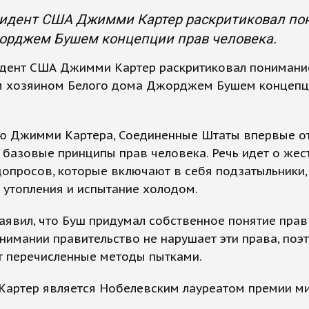
зидент США Джимми Картер раскритиковал п
орджем Бушем концепции прав человека.
идент США Джимми Картер раскритиковал понимани
 хозяином Белого дома Джорджем Бушем концепц
ю Джимми Картера, Соединенные Штаты впервые о
базовые принципы прав человека. Речь идет о жес
опросов, которые включают в себя подзатыльники,
 утопления и испытание холодом.
аявил, что Буш придумал собственное понятие прав
онимании правительство не нарушает эти права, поэ
т перечисленные методы пытками.
Картер является Нобелевским лауреатом премии м