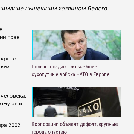
онимание нынешним хозяином Белого
е
ии прав
ткрыто
тких
Польша создаст сильнейшие
сухопутные войска НАТО в Европе
 человека,
тому он и
Корпорации объявят дефолт, крупные
ира 2002
города опустеют