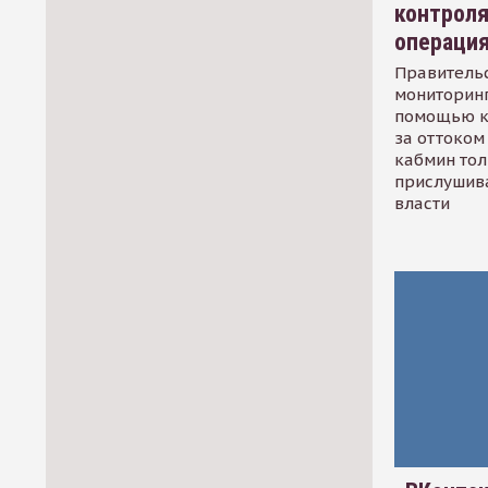
контрол
операци
Правительс
мониторинг
помощью к
за оттоком 
кабмин тол
прислушив
власти