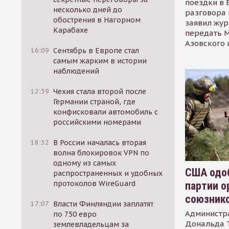
поездки в 
несколько дней до
разговора 
обострения в Нагорном
заявил жур
Карабахе
передать М
Азовского 
16:09
Сентябрь в Европе стал
самым жарким в истории
наблюдений
12:39
Чехия стала второй после
Германии страной, где
конфисковали автомобиль с
российскими номерами
18:32
В России началась вторая
волна блокировок VPN по
одному из самых
США одоб
распространенных и удобных
протоколов WireGuard
партии о
союзник
17:07
Власти Финляндии заплатят
Администр
по 750 евро
Дональда 
землевладельцам за