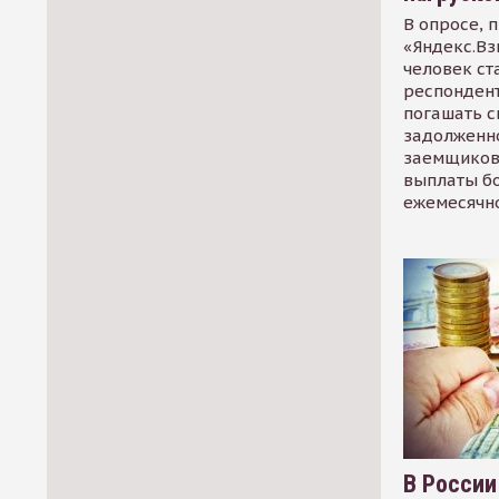
В опросе, 
«Яндекс.Вз
человек ст
респондент
погашать 
задолженно
заемщиков
выплаты б
ежемесячн
В России