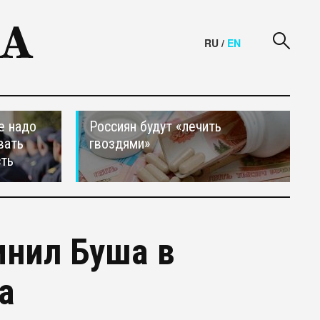
RU
/
EN
е надо
Россиян будут «лечить
вать
гвоздями»
сть
инил Буша в
а