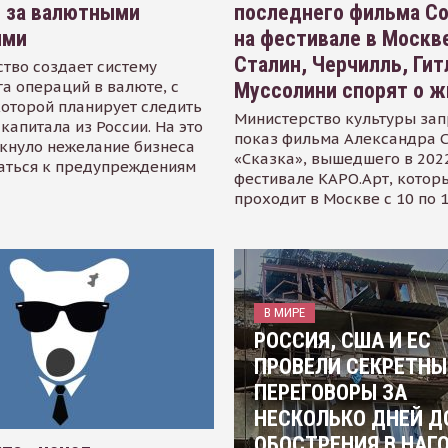
я за валютными
последнего фильма С
ями
на фестивале в Москве
Сталин, Черчилль, Гит
тво создает систему
а операций в валюте, с
Муссолини спорят о ж
оторой планирует следить
Министерство культуры зап
капитала из России. На это
показ фильма Александра 
кнуло нежелание бизнеса
«Сказка», вышедшего в 2022
аться к предупреждениям
фестивале КАРО.Арт, котор
проходит в Москве с 10 по 
В МИРЕ
РОССИЯ, США И ЕС
ПРОВЕЛИ СЕКРЕТНЫ
ПЕРЕГОВОРЫ ЗА
НЕСКОЛЬКО ДНЕЙ Д
ОБОСТРЕНИЯ В НАГ