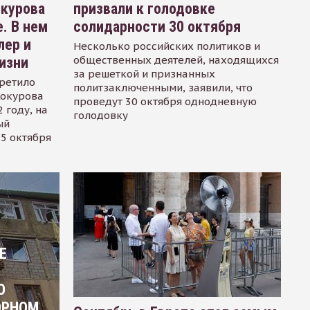
окурова
призвали к голодовке
. В нем
солидарности 30 октября
лер и
Несколько российских политиков и
общественных деятелей, находящихся
изни
за решеткой и признанных
ретило
политзаключенными, заявили, что
Сокурова
проведут 30 октября однодневную
 году, на
голодовку
ый
15 октября
Е
О
ОРНОМ