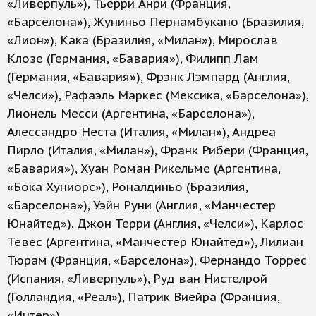
«Ливерпуль»), Тьерри Анри (Франция,
«Барселона»), Жуниньо Пернамбукано (Бразилия,
«Лион»), Кака (Бразилия, «Милан»), Мирослав
Клозе (Германия, «Бавария»), Филипп Лам
(Германия, «Бавария»), Фрэнк Лэмпард (Англия,
«Челси»), Рафаэль Маркес (Мексика, «Барселона»),
Лионель Месси (Аргентина, «Барселона»),
Алессандро Неста (Италия, «Милан»), Андреа
Пирло (Италия, «Милан»), Франк Рибери (Франция,
«Бавария»), Хуан Роман Рикельме (Аргентина,
«Бока Хуниорс»), Роналдиньо (Бразилия,
«Барселона»), Уэйн Руни (Англия, «Манчестер
Юнайтед»), Джон Терри (Англия, «Челси»), Карлос
Тевес (Аргентина, «Манчестер Юнайтед»), Лилиан
Тюрам (Франция, «Барселона»), Фернандо Торрес
(Испания, «Ливерпуль»), Руд ван Нистелрой
(Голландия, «Реал»), Патрик Виейра (Франция,
«Интер»).