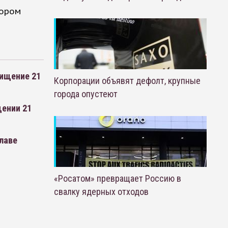
тором
хищение 21
Корпорации объявят дефолт, крупные
города опустеют
щении 21
лаве
«Росатом» превращает Россию в
свалку ядерных отходов