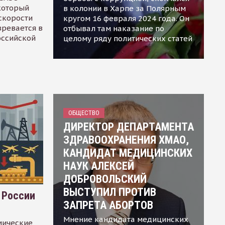
 который
в колонии в Харпе за Полярным
скорости
кругом 16 февраля 2024 года. Он
зревается в
отбывал там наказание по
оссийской
целому ряду политических статей
ОБЩЕСТВО
ДИРЕКТОР ДЕПАРТАМЕНТА
ЗДРАВООХРАНЕНИЯ ХМАО,
КАНДИДАТ МЕДИЦИНСКИХ
НАУК АЛЕКСЕЙ
ДОБРОВОЛЬСКИЙ
ВЫСТУПИЛ ПРОТИВ
 России
ЗАПРЕТА АБОРТОВ
Мнение кандидата медицинских
мические