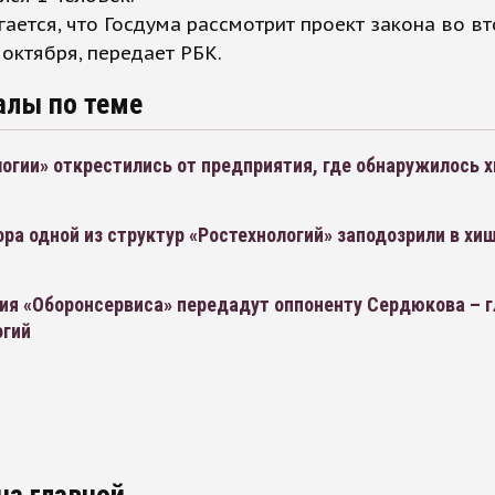
ается, что Госдума рассмотрит проект закона во в
 октября, передает РБК.
алы по теме
огии» открестились от предприятия, где обнаружилось 
й
ра одной из структур «Ростехнологий» заподозрили в хи
й
ия «Оборонсервиса» передадут оппоненту Сердюкова – г
огий