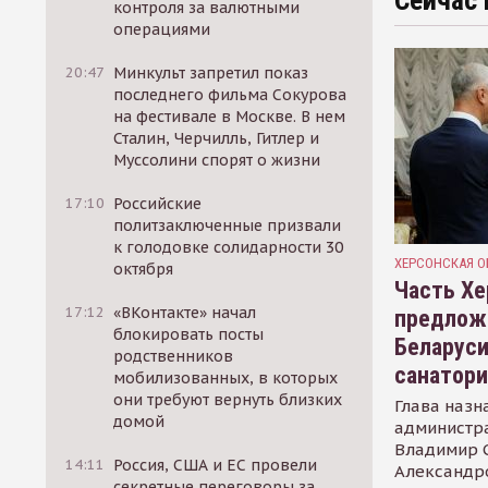
Сейчас 
контроля за валютными
операциями
20:47
Минкульт запретил показ
последнего фильма Сокурова
на фестивале в Москве. В нем
Сталин, Черчилль, Гитлер и
Муссолини спорят о жизни
17:10
Российские
политзаключенные призвали
к голодовке солидарности 30
ХЕРСОНСКАЯ О
октября
Часть Хе
17:12
«ВКонтакте» начал
предлож
блокировать посты
Беларуси
родственников
санатор
мобилизованных, в которых
они требуют вернуть близких
Глава назн
домой
администр
Владимир С
14:11
Россия, США и ЕС провели
Александр
секретные переговоры за