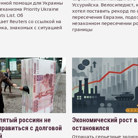
енной помощи для Украины
Уссурийска. Велосипедист,
еханизма Priority Ukraine
хотел поставить рекорд по 
s List. Об
пересечения Евразии, подо
ает Reuters со ссылкой на
незаконном пересечении р
ика, знакомых с ситуацией
границы
пятый россиян не
Экономический рост в
равиться с долговой
остановился
й
Отрицать серьезные эконо