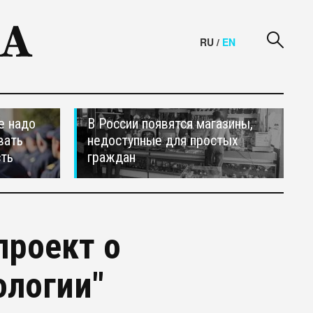
RU
/
EN
е надо
В России появятся магазины,
вать
недоступные для простых
сть
граждан
проект о
ологии"