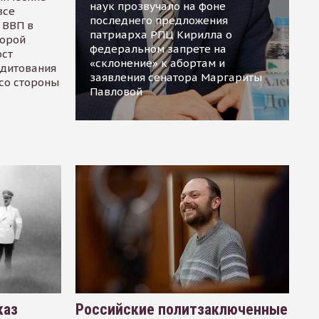
наук прозвучало на фоне
все
последнего предложения
 ВВП в
патриарха РПЦ Кирилла о
торой
федеральном запрете на
ост
«склонение» к абортам и
едитования
заявления сенатора Маргариты
 со стороны
Павловой
каз
Российские политзаключенные