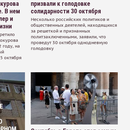
окурова
призвали к голодовке
. В нем
солидарности 30 октября
лер и
Несколько российских политиков и
общественных деятелей, находящихся
изни
за решеткой и признанных
ретило
политзаключенными, заявили, что
Сокурова
проведут 30 октября однодневную
 году, на
голодовку
ый
15 октября
Е
О
ОРНОМ