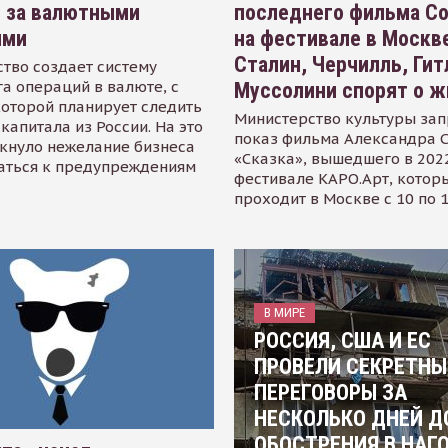
я за валютными
последнего фильма С
ями
на фестивале в Москве
Сталин, Черчилль, Гит
тво создает систему
а операций в валюте, с
Муссолини спорят о ж
оторой планирует следить
Министерство культуры зап
капитала из России. На это
показ фильма Александра 
кнуло нежелание бизнеса
«Сказка», вышедшего в 2022
аться к предупреждениям
фестивале КАРО.Арт, котор
проходит в Москве с 10 по 
В МИРЕ
РОССИЯ, США И ЕС
ПРОВЕЛИ СЕКРЕТНЫ
ПЕРЕГОВОРЫ ЗА
НЕСКОЛЬКО ДНЕЙ Д
ОБОСТРЕНИЯ В НАГ