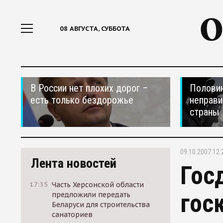
08 АВГУСТА, СУББОТА
В России нет плохих дорог –
Половин
есть только бездорожье
неправи
страны
09.10.2007 12:
Лента новостей
Гос
17:35
Часть Херсонской области
гос
предложили передать
Беларуси для строительства
санаториев