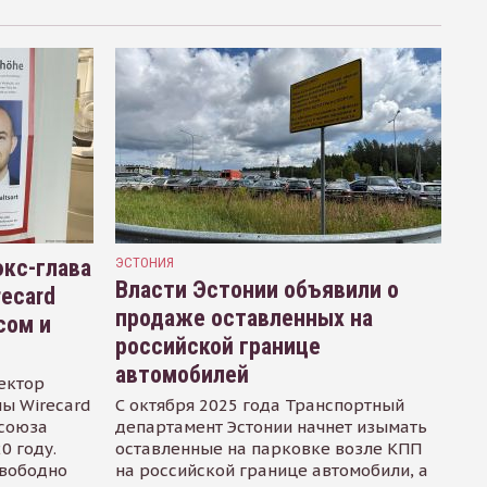
кс-глава
ЭСТОНИЯ
Власти Эстонии объявили о
recard
продаже оставленных на
сом и
российской границе
автомобилей
ектор
ы Wirecard
С октября 2025 года Транспортный
осоюза
департамент Эстонии начнет изымать
0 году.
оставленные на парковке возле КПП
свободно
на российской границе автомобили, а