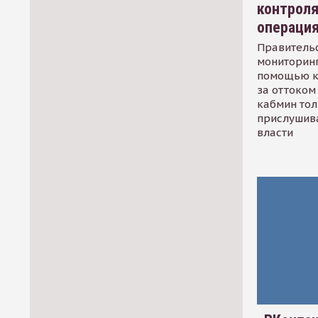
контрол
операци
Правительс
мониторинг
помощью к
за оттоком 
кабмин тол
прислушив
власти