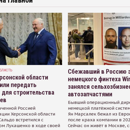
на главной
БЛАСТЬ
Сбежавший в Россию э
рсонской области
немецкого финтеха Wi
или передать
занялся сельхозбизне
 для строительства
автозапчастями
иев
Бывший операционный дир
аченной Россией
немецкой платёжной систем
ации Херсонской области
Ян Марсалек бежал из Евр
альдо встретился с
после краха компании в 202
ом Лукашенко в ходе своей
Сейчас он живёт в Москве, 