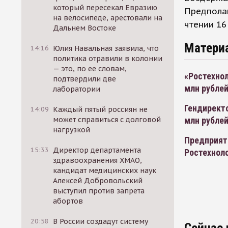
который пересекал Евразию
Предполаг
на велосипеде, арестовали на
чтении 16
Дальнем Востоке
Матери
14:16
Юлия Навальная заявила, что
политика отравили в колонии
— это, по ее словам,
«Ростехнол
подтвердили две
млн рубле
лаборатории
Гендиректо
14:09
Каждый пятый россиян не
может справиться с долговой
млн рубле
нагрузкой
Предприят
15:33
Директор департамента
Ростехнол
здравоохранения ХМАО,
кандидат медицинских наук
Алексей Добровольский
выступил против запрета
абортов
20:58
В России создадут систему