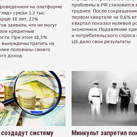
проблемы в РФ становится 
проведенном на платформе
труднее. После сокращения
гляд» среди 1,2 тыс.
первом квартале на 0,6% в
арше 18 лет, 22%
квартал показал нулевой р
ов заявили, что не могут
экономики. Подавление кр
свои кредитные
и потребительского спроса
сти. При этом 18,5%
ЦБ дало свои результаты
 вынуждены тратить на
олее половины своего
ого доход
 создадут систему
Минкульт запретил по