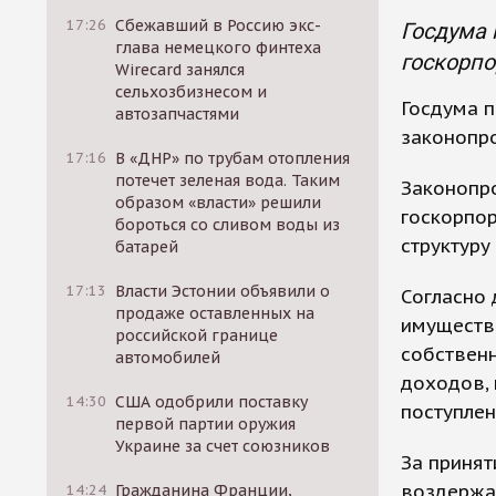
17:26
Сбежавший в Россию экс-
Госдума
глава немецкого финтеха
госкорпо
Wirecard занялся
сельхозбизнесом и
Госдума 
автозапчастями
законопро
17:16
В «ДНР» по трубам отопления
потечет зеленая вода. Таким
Законопр
образом «власти» решили
госкорпор
бороться со сливом воды из
структуру
батарей
17:13
Власти Эстонии объявили о
Согласно 
продаже оставленных на
имуществ
российской границе
собственн
автомобилей
доходов, 
14:30
США одобрили поставку
поступлен
первой партии оружия
Украине за счет союзников
За принят
воздержал
14:24
Гражданина Франции,