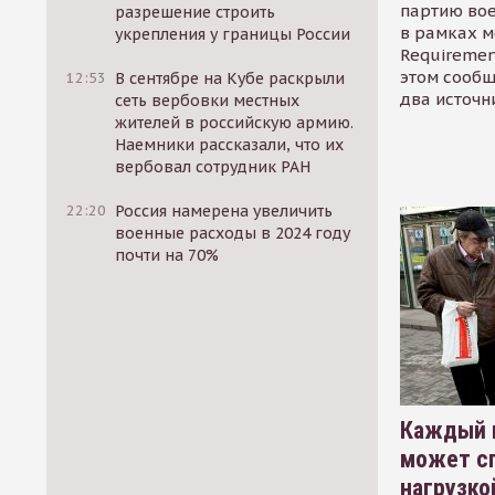
партию во
разрешение строить
в рамках м
укрепления у границы России
Requirement
этом сообщ
12:53
В сентябре на Кубе раскрыли
два источн
сеть вербовки местных
жителей в российскую армию.
Наемники рассказали, что их
вербовал сотрудник РАН
22:20
Россия намерена увеличить
военные расходы в 2024 году
почти на 70%
Каждый 
может сп
нагрузко