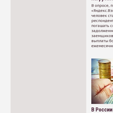
В опросе, 
«Яндекс.Вз
человек ст
респондент
погашать 
задолженно
заемщиков
выплаты б
ежемесячн
В России