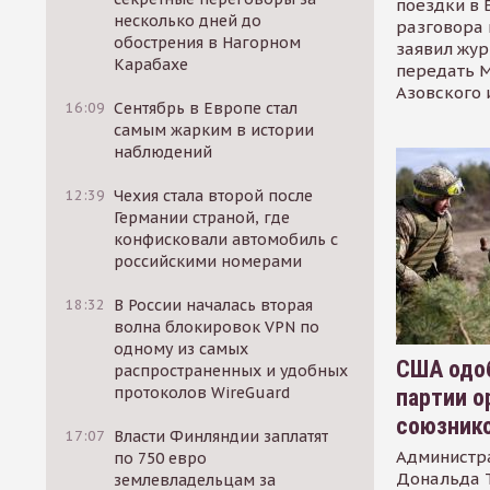
поездки в 
несколько дней до
разговора 
обострения в Нагорном
заявил жур
Карабахе
передать М
Азовского 
16:09
Сентябрь в Европе стал
самым жарким в истории
наблюдений
12:39
Чехия стала второй после
Германии страной, где
конфисковали автомобиль с
российскими номерами
18:32
В России началась вторая
волна блокировок VPN по
одному из самых
США одоб
распространенных и удобных
протоколов WireGuard
партии о
союзник
17:07
Власти Финляндии заплатят
Администр
по 750 евро
Дональда 
землевладельцам за