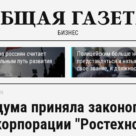
БИЗНЕС
а россиян считает
Полицейским больше н
льным путь развития
представляться и назы
свое звание, и должно
25
дума приняла законо
корпорации "Ростехн