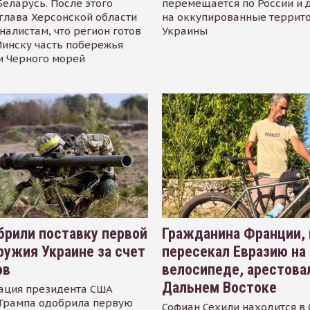
Беларусь. После этого
перемещается по России и 
глава Херсонской области
на оккупированные террит
налистам, что регион готов
Украины
инску часть побережья
и Черного морей
рили поставку первой
Гражданина Франции,
ружия Украине за счет
пересекал Евразию на
ов
велосипеде, арестова
Дальнем Востоке
ация президента США
Трампа одобрила первую
Софиан Сехили находится в