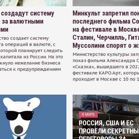
 создадут систему
Минкульт запретил по
я за валютными
последнего фильма С
ями
на фестивале в Москве
Сталин, Черчилль, Гит
тво создает систему
а операций в валюте, с
Муссолини спорят о ж
оторой планирует следить
Министерство культуры зап
капитала из России. На это
показ фильма Александра 
кнуло нежелание бизнеса
«Сказка», вышедшего в 2022
аться к предупреждениям
фестивале КАРО.Арт, котор
проходит в Москве с 10 по 
В МИРЕ
РОССИЯ, США И ЕС
ПРОВЕЛИ СЕКРЕТНЫ