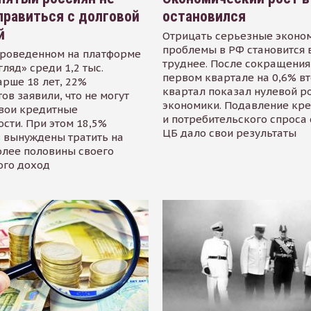
равиться с долговой
остановился
й
Отрицать серьезные эконо
проблемы в РФ становится 
проведенном на платформе
труднее. После сокращения
гляд» среди 1,2 тыс.
первом квартале на 0,6% в
арше 18 лет, 22%
квартал показал нулевой р
ов заявили, что не могут
экономики. Подавление кр
свои кредитные
и потребительского спроса
сти. При этом 18,5%
ЦБ дало свои результаты
 вынуждены тратить на
олее половины своего
ого доход