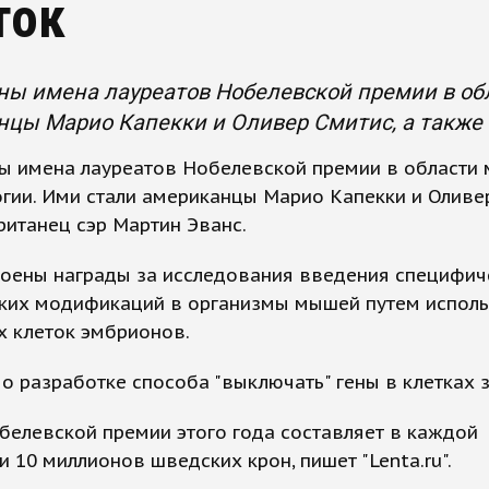
ток
ны имена лауреатов Нобелевской премии в об
цы Марио Капекки и Оливер Смитис, а также 
ы имена лауреатов Нобелевской премии в области
гии. Ими стали американцы Марио Капекки и Оливе
ританец сэр Мартин Эванс.
тоены награды за исследования введения специфич
ских модификаций в организмы мышей путем испол
х клеток эмбрионов.
 о разработке способа "выключать" гены в клетках
елевской премии этого года составляет в каждой
 10 миллионов шведских крон, пишет "Lenta.ru".