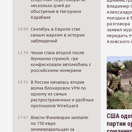
администр
несколько дней до
Владимир С
обострения в Нагорном
Александр
Карабахе
поездки в 
разговора 
16:09
Сентябрь в Европе стал
заявил жур
самым жарким в истории
передать М
наблюдений
Азовского 
12:39
Чехия стала второй после
Германии страной, где
конфисковали автомобиль с
российскими номерами
18:32
В России началась вторая
волна блокировок VPN по
одному из самых
распространенных и удобных
протоколов WireGuard
США одоб
17:07
Власти Финляндии заплатят
партии о
по 750 евро
землевладельцам за
союзник