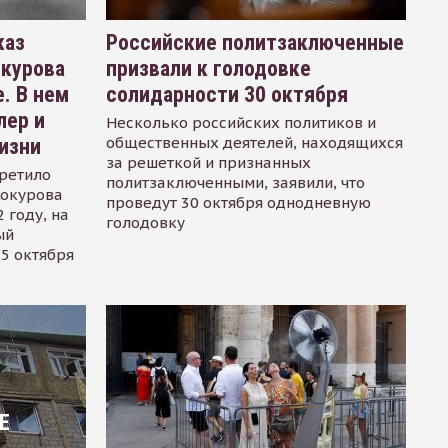
каз
Российские политзаключенные
окурова
призвали к голодовке
. В нем
солидарности 30 октября
лер и
Несколько российских политиков и
общественных деятелей, находящихся
изни
за решеткой и признанных
ретило
политзаключенными, заявили, что
Сокурова
проведут 30 октября однодневную
 году, на
голодовку
ый
15 октября
Е