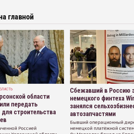
на главной
БЛАСТЬ
Сбежавший в Россию э
рсонской области
немецкого финтеха Wi
или передать
занялся сельхозбизне
 для строительства
автозапчастями
иев
Бывший операционный дир
аченной Россией
немецкой платёжной систем