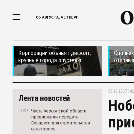
06 АВГУСТА, ЧЕТВЕРГ
Корпорации объявят дефолт,
Срочник
крупные города опустеют
отправ
08.10.2007 14:
Лента новостей
Ноб
17:35
Часть Херсонской области
при
предложили передать
Беларуси для строительства
санаториев