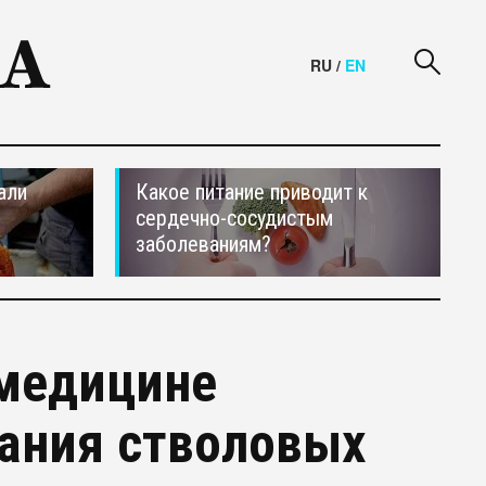
RU
/
EN
али
Какое питание приводит к
сердечно-сосудистым
заболеваниям?
 медицине
ания стволовых