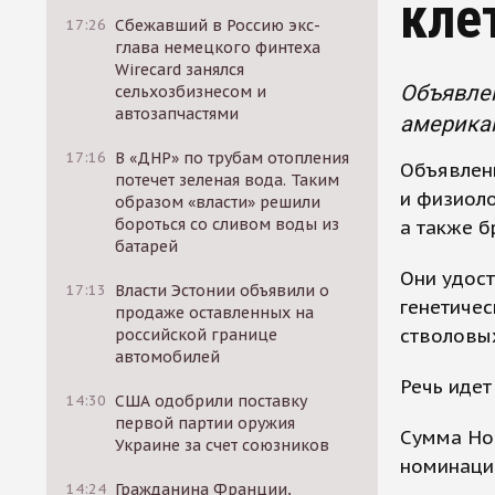
кле
17:26
Сбежавший в Россию экс-
глава немецкого финтеха
Wirecard занялся
Объявле
сельхозбизнесом и
автозапчастями
американ
17:16
В «ДНР» по трубам отопления
Объявлен
потечет зеленая вода. Таким
и физиоло
образом «власти» решили
бороться со сливом воды из
а также б
батарей
Они удос
17:13
Власти Эстонии объявили о
генетиче
продаже оставленных на
стволовы
российской границе
автомобилей
Речь идет
14:30
США одобрили поставку
первой партии оружия
Сумма Ноб
Украине за счет союзников
номинации
14:24
Гражданина Франции,