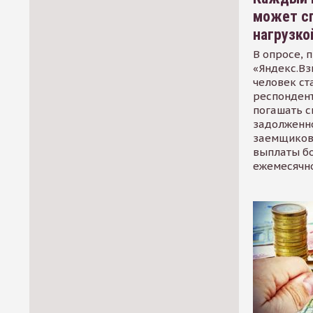
может сп
нагрузко
В опросе, 
«Яндекс.Вз
человек ст
респондент
погашать 
задолженно
заемщиков
выплаты б
ежемесячн