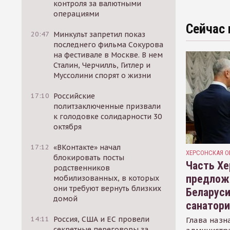
контроля за валютными
операциями
Сейчас 
20:47
Минкульт запретил показ
последнего фильма Сокурова
на фестивале в Москве. В нем
Сталин, Черчилль, Гитлер и
Муссолини спорят о жизни
17:10
Российские
политзаключенные призвали
к голодовке солидарности 30
октября
17:12
«ВКонтакте» начал
ХЕРСОНСКАЯ О
блокировать посты
Часть Хе
родственников
предлож
мобилизованных, в которых
они требуют вернуть близких
Беларуси
домой
санатор
14:11
Россия, США и ЕС провели
Глава назн
секретные переговоры за