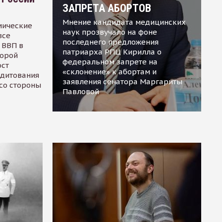
ЗАПРЕТА АБОРТОВ
Мнение кандидата медицинских
мические
наук прозвучало на фоне
все
последнего предложения
 ВВП в
патриарха РПЦ Кирилла о
торой
федеральном запрете на
ост
«склонение» к абортам и
едитования
заявления сенатора Маргариты
 со стороны
Павловой