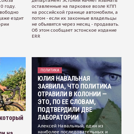
осоюза
департамент Эстонии начнет изымать
0 году.
оставленные на парковке возле КПП
свободно
на российской границе автомобили, а
даже ездит
потом - если их законные владельцы
ории
не объявятся через месяц - продавать.
Об этом сообщает эстонское издание
ERR
ПОЛИТИКА
ЮЛИЯ НАВАЛЬНАЯ
ЗАЯВИЛА, ЧТО ПОЛИТИКА
ОТРАВИЛИ В КОЛОНИИ —
ЭТО, ПО ЕЕ СЛОВАМ,
ПОДТВЕРДИЛИ ДВЕ
ЛАБОРАТОРИИ
 который
Алексей Навальный, один из
наиболее последовательных и
ли на