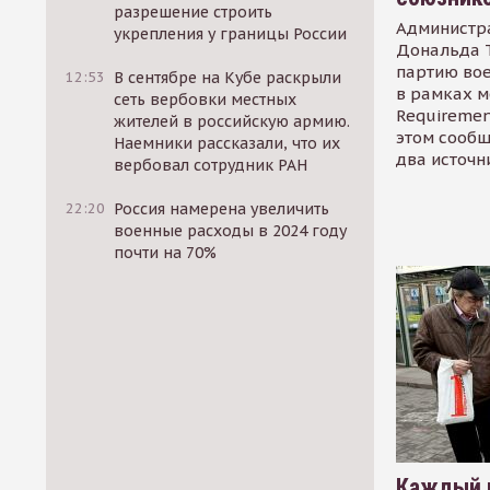
разрешение строить
Администр
укрепления у границы России
Дональда 
партию во
12:53
В сентябре на Кубе раскрыли
в рамках м
сеть вербовки местных
Requirement
жителей в российскую армию.
этом сообщ
Наемники рассказали, что их
два источн
вербовал сотрудник РАН
22:20
Россия намерена увеличить
военные расходы в 2024 году
почти на 70%
Каждый 