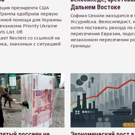
Дальнем Востоке
ация президента США
Трампа одобрила первую
Софиан Сехили находится в
енной помощи для Украины
Уссурийска. Велосипедист,
еханизма Priority Ukraine
хотел поставить рекорд по 
s List. Об
пересечения Евразии, подо
ает Reuters со ссылкой на
незаконном пересечении р
ика, знакомых с ситуацией
границы
пятый россиян не
Экономический рост в