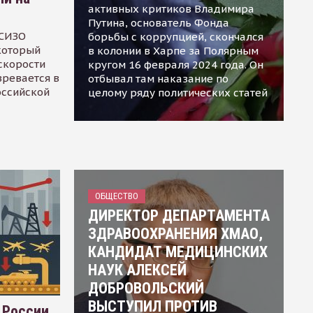
активных критиков Владимира
Путина, основатель Фонда
 СИЗО
борьбы с коррупцией, скончался
 который
в колонии в Харпе за Полярным
скорости
кругом 16 февраля 2024 года. Он
зревается в
отбывал там наказание по
оссийской
целому ряду политических статей
ОБЩЕСТВО
ДИРЕКТОР ДЕПАРТАМЕНТА
ЗДРАВООХРАНЕНИЯ ХМАО,
КАНДИДАТ МЕДИЦИНСКИХ
НАУК АЛЕКСЕЙ
ДОБРОВОЛЬСКИЙ
ВЫСТУПИЛ ПРОТИВ
 России