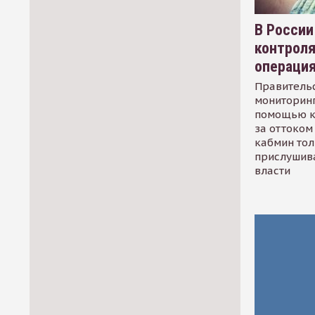
В России
контрол
операци
Правительс
мониторинг
помощью к
за оттоком 
кабмин тол
прислушив
власти