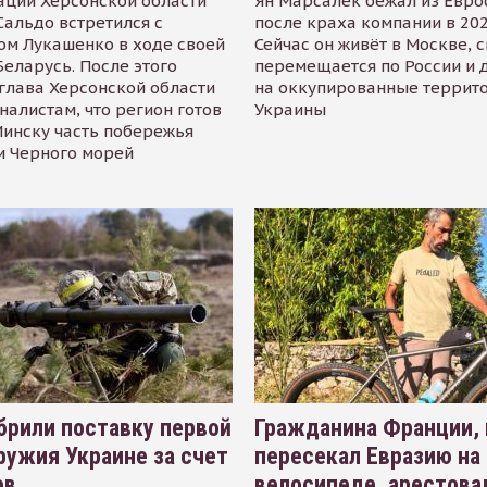
ации Херсонской области
Ян Марсалек бежал из Евр
альдо встретился с
после краха компании в 202
ом Лукашенко в ходе своей
Сейчас он живёт в Москве, 
Беларусь. После этого
перемещается по России и 
глава Херсонской области
на оккупированные террит
налистам, что регион готов
Украины
инску часть побережья
и Черного морей
рили поставку первой
Гражданина Франции,
ружия Украине за счет
пересекал Евразию на
ов
велосипеде, арестова