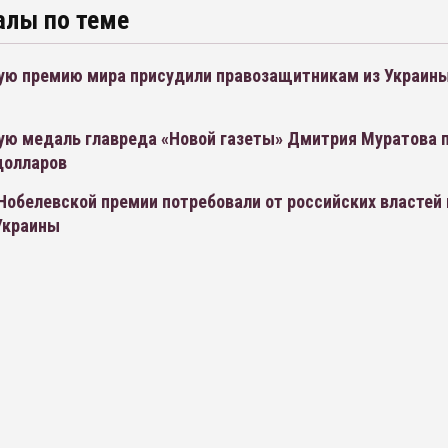
алы по теме
ую премию мира присудили правозащитникам из Украины
ую медаль главреда «Новой газеты» Дмитрия Муратова п
долларов
Нобелевской премии потребовали от российских властей
Украины