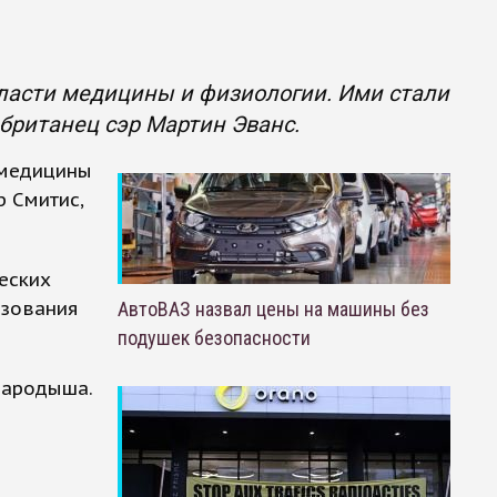
ласти медицины и физиологии. Ими стали
британец сэр Мартин Эванс.
 медицины
р Смитис,
еских
ьзования
АвтоВАЗ назвал цены на машины без
подушек безопасности
 зародыша.