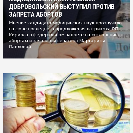
ДОБРОВОЛЬСКИЙ ВЫСТУПИЛ ПРОТИВ
ЗАПРЕТА АБОРТОВ
Мнение кандидата медицинских наук прозвучало
на фоне последнего предложения патриарха РПЦ
Кирилла о федеральном запрете на «склонение» к
абортам и заявления сенатора Маргариты
Павловой