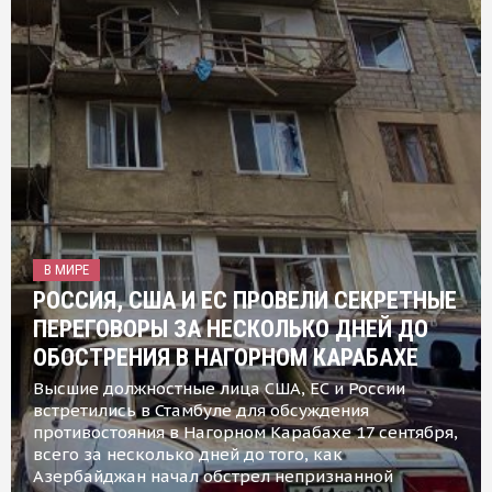
В МИРЕ
РОССИЯ, США И ЕС ПРОВЕЛИ СЕКРЕТНЫЕ
ПЕРЕГОВОРЫ ЗА НЕСКОЛЬКО ДНЕЙ ДО
ОБОСТРЕНИЯ В НАГОРНОМ КАРАБАХЕ
Высшие должностные лица США, ЕС и России
встретились в Стамбуле для обсуждения
противостояния в Нагорном Карабахе 17 сентября,
всего за несколько дней до того, как
Азербайджан начал обстрел непризнанной