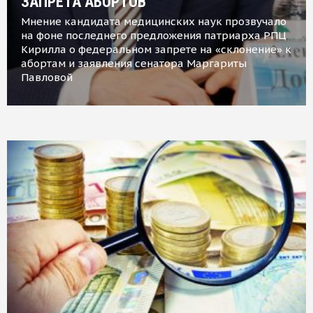
ЗАПРЕТА АБОРТОВ
Мнение кандидата медицинских наук прозвучало
на фоне последнего предложения патриарха РПЦ
Кирилла о федеральном запрете на «склонение» к
абортам и заявления сенатора Маргариты
Павловой