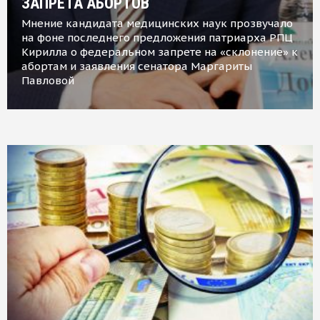
ЗАПРЕТА АБОРТОВ
Мнение кандидата медицинских наук прозвучало
на фоне последнего предложения патриарха РПЦ
Кирилла о федеральном запрете на «склонение» к
абортам и заявления сенатора Маргариты
Павловой