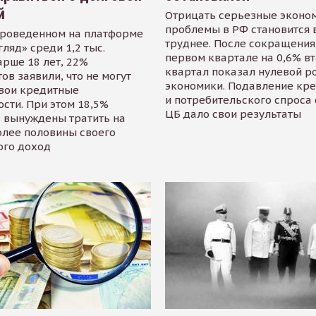
й
Отрицать серьезные эконо
проблемы в РФ становится 
проведенном на платформе
труднее. После сокращения
гляд» среди 1,2 тыс.
первом квартале на 0,6% в
арше 18 лет, 22%
квартал показал нулевой р
ов заявили, что не могут
экономики. Подавление кр
свои кредитные
и потребительского спроса
сти. При этом 18,5%
ЦБ дало свои результаты
 вынуждены тратить на
олее половины своего
ого доход