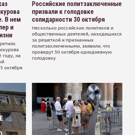
каз
Российские политзаключенные
окурова
призвали к голодовке
. В нем
солидарности 30 октября
лер и
Несколько российских политиков и
общественных деятелей, находящихся
изни
за решеткой и признанных
ретило
политзаключенными, заявили, что
Сокурова
проведут 30 октября однодневную
 году, на
голодовку
ый
15 октября
Е
О