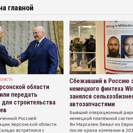
на главной
БЛАСТЬ
Сбежавший в Россию э
рсонской области
немецкого финтеха Wi
или передать
занялся сельхозбизне
 для строительства
автозапчастями
иев
Бывший операционный дир
аченной Россией
немецкой платёжной систем
ации Херсонской области
Ян Марсалек бежал из Евр
альдо встретился с
после краха компании в 202