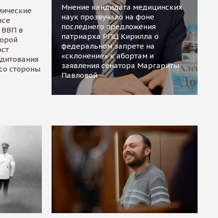
Мнение кандидата медицинских
мические
наук прозвучало на фоне
все
последнего предложения
 ВВП в
патриарха РПЦ Кирилла о
торой
федеральном запрете на
ост
«склонение» к абортам и
едитования
заявления сенатора Маргариты
 со стороны
Павловой