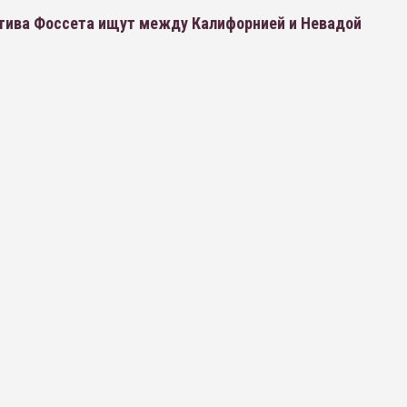
тива Фоссета ищут между Калифорнией и Невадой