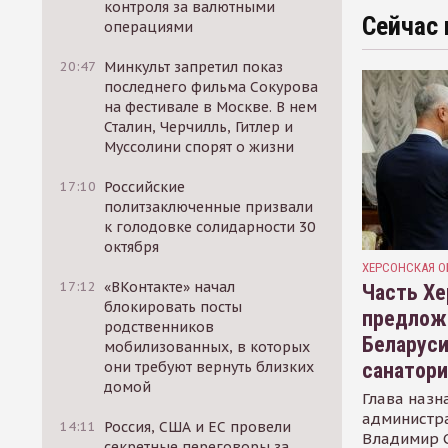
контроля за валютными
Сейчас 
операциями
20:47
Минкульт запретил показ
последнего фильма Сокурова
на фестивале в Москве. В нем
Сталин, Черчилль, Гитлер и
Муссолини спорят о жизни
17:10
Российские
политзаключенные призвали
к голодовке солидарности 30
октября
ХЕРСОНСКАЯ О
17:12
«ВКонтакте» начал
Часть Хе
блокировать посты
предлож
родственников
Беларуси
мобилизованных, в которых
санатор
они требуют вернуть близких
домой
Глава назн
администр
14:11
Россия, США и ЕС провели
Владимир С
секретные переговоры за