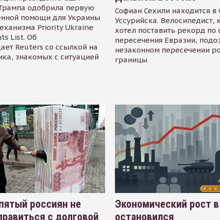
Трампа одобрила первую
Софиан Сехили находится в
енной помощи для Украины
Уссурийска. Велосипедист,
еханизма Priority Ukraine
хотел поставить рекорд по 
s List. Об
пересечения Евразии, подо
ает Reuters со ссылкой на
незаконном пересечении р
ика, знакомых с ситуацией
границы
пятый россиян не
Экономический рост в
равиться с долговой
остановился