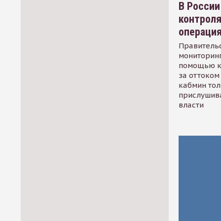
В России
контрол
операци
Правительс
мониторинг
помощью к
за оттоком 
кабмин тол
прислушив
власти