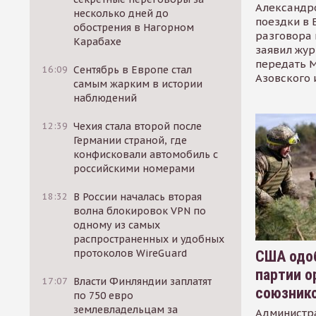
Александр
несколько дней до
поездки в 
обострения в Нагорном
разговора 
Карабахе
заявил жур
передать М
16:09
Сентябрь в Европе стал
Азовского 
самым жарким в истории
наблюдений
12:39
Чехия стала второй после
Германии страной, где
конфисковали автомобиль с
российскими номерами
18:32
В России началась вторая
волна блокировок VPN по
одному из самых
распространенных и удобных
протоколов WireGuard
США одоб
партии о
17:07
Власти Финляндии заплатят
союзник
по 750 евро
землевладельцам за
Администр