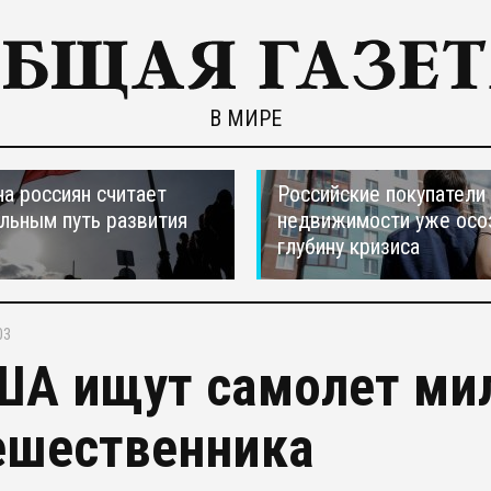
В МИРЕ
а россиян считает
Российские покупатели
льным путь развития
недвижимости уже осо
глубину кризиса
03
ША ищут самолет ми
ешественника