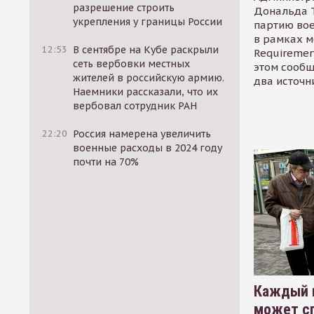
разрешение строить
Дональда 
укрепления у границы России
партию во
в рамках м
12:53
В сентябре на Кубе раскрыли
Requirement
сеть вербовки местных
этом сообщ
жителей в российскую армию.
два источн
Наемники рассказали, что их
вербовал сотрудник РАН
22:20
Россия намерена увеличить
военные расходы в 2024 году
почти на 70%
Каждый 
может сп