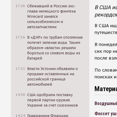
17:26
Сбежавший в Россию экс-
В США ищ
глава немецкого финтеха
рекордсм
Wirecard занялся
сельхозбизнесом и
В США ищу
автозапчастями
путешеств
17:16
В «ДНР» по трубам отопления
потечет зеленая вода. Таким
В понедел
образом «власти» решили
сих пор н
бороться со сливом воды из
после взл
батарей
17:13
Власти Эстонии объявили о
По словам
продаже оставленных на
поисках и
российской границе
автомобилей
Матери
14:30
США одобрили поставку
первой партии оружия
Воздушный
Украине за счет союзников
Фоссет уш
14:24
Гражданина Франции,