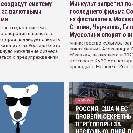
 создадут систему
Минкульт запретил по
я за валютными
последнего фильма С
ями
на фестивале в Москве
Сталин, Черчилль, Гит
тво создает систему
а операций в валюте, с
Муссолини спорят о ж
оторой планирует следить
Министерство культуры зап
капитала из России. На это
показ фильма Александра 
кнуло нежелание бизнеса
«Сказка», вышедшего в 2022
аться к предупреждениям
фестивале КАРО.Арт, котор
проходит в Москве с 10 по 
В МИРЕ
РОССИЯ, США И ЕС
ПРОВЕЛИ СЕКРЕТНЫ
ПЕРЕГОВОРЫ ЗА
НЕСКОЛЬКО ДНЕЙ Д