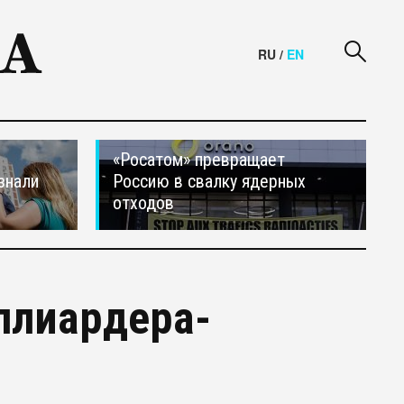
RU
/
EN
«Росатом» превращает
знали
Россию в свалку ядерных
отходов
ллиардера-