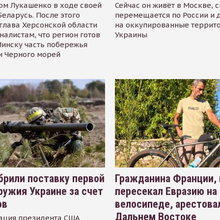
ом Лукашенко в ходе своей
Сейчас он живёт в Москве, 
Беларусь. После этого
перемещается по России и 
глава Херсонской области
на оккупированные террит
налистам, что регион готов
Украины
инску часть побережья
и Черного морей
рили поставку первой
Гражданина Франции,
ружия Украине за счет
пересекал Евразию на
ов
велосипеде, арестова
Дальнем Востоке
ация президента США