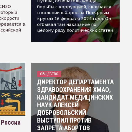
Путина, основатель Фонда
 СИЗО
борьбы с коррупцией, скончался
 который
в колонии в Харпе за Полярным
скорости
кругом 16 февраля 2024 года. Он
зревается в
отбывал там наказание по
оссийской
целому ряду политических статей
ОБЩЕСТВО
ДИРЕКТОР ДЕПАРТАМЕНТА
ЗДРАВООХРАНЕНИЯ ХМАО,
КАНДИДАТ МЕДИЦИНСКИХ
НАУК АЛЕКСЕЙ
ДОБРОВОЛЬСКИЙ
ВЫСТУПИЛ ПРОТИВ
 России
ЗАПРЕТА АБОРТОВ