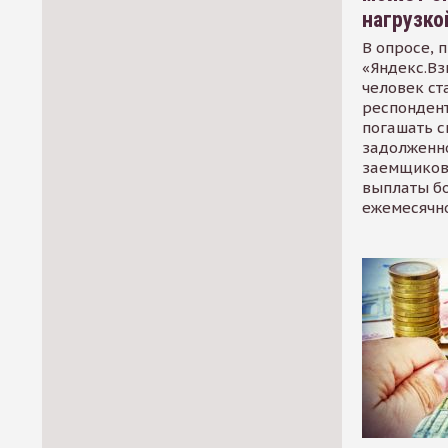
нагрузко
В опросе, 
«Яндекс.Вз
человек ст
респондент
погашать 
задолженно
заемщиков
выплаты б
ежемесячн