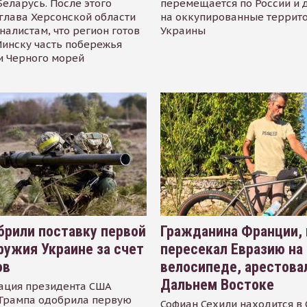
Беларусь. После этого
перемещается по России и 
глава Херсонской области
на оккупированные террит
налистам, что регион готов
Украины
инску часть побережья
и Черного морей
рили поставку первой
Гражданина Франции,
ружия Украине за счет
пересекал Евразию на
ов
велосипеде, арестова
Дальнем Востоке
ация президента США
Трампа одобрила первую
Софиан Сехили находится в