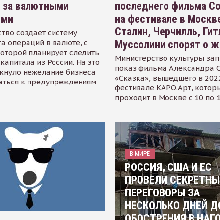
я за валютными
последнего фильма С
ями
на фестивале в Москве
Сталин, Черчилль, Гит
тво создает систему
а операций в валюте, с
Муссолини спорят о ж
оторой планирует следить
Министерство культуры зап
капитала из России. На это
показ фильма Александра 
кнуло нежелание бизнеса
«Сказка», вышедшего в 2022
аться к предупреждениям
фестивале КАРО.Арт, котор
проходит в Москве с 10 по 
В МИРЕ
РОССИЯ, США И ЕС
ПРОВЕЛИ СЕКРЕТНЫ
ПЕРЕГОВОРЫ ЗА
НЕСКОЛЬКО ДНЕЙ Д
ОБОСТРЕНИЯ В НАГ