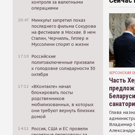
Сейчас 
контроля за валютными
операциями
20:47
Минкульт запретил показ
последнего фильма Сокурова
на фестивале в Москве. В нем
Сталин, Черчилль, Гитлер и
Муссолини спорят о жизни
17:10
Российские
политзаключенные призвали
к голодовке солидарности 30
ХЕРСОНСКАЯ О
октября
Часть Хе
17:12
«ВКонтакте» начал
предлож
блокировать посты
Беларуси
родственников
санатор
мобилизованных, в которых
они требуют вернуть близких
Глава назн
домой
администр
Владимир С
14:11
Россия, США и ЕС провели
Александр
секретные переговоры за