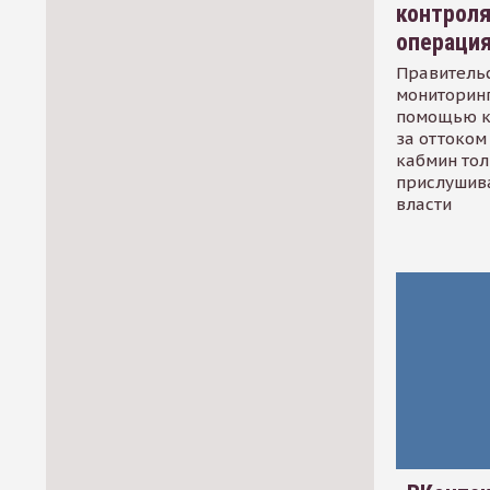
контрол
операци
Правительс
мониторинг
помощью к
за оттоком 
кабмин тол
прислушив
власти