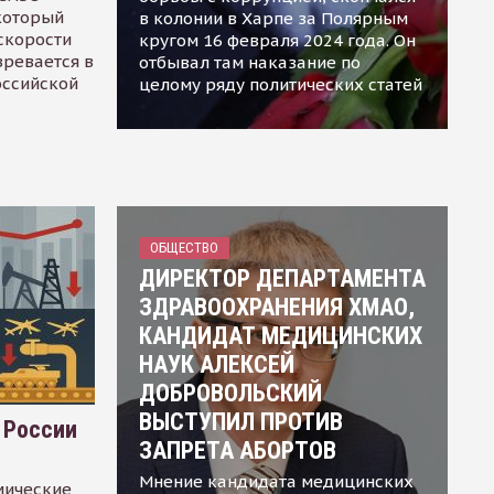
 который
в колонии в Харпе за Полярным
скорости
кругом 16 февраля 2024 года. Он
зревается в
отбывал там наказание по
оссийской
целому ряду политических статей
ОБЩЕСТВО
ДИРЕКТОР ДЕПАРТАМЕНТА
ЗДРАВООХРАНЕНИЯ ХМАО,
КАНДИДАТ МЕДИЦИНСКИХ
НАУК АЛЕКСЕЙ
ДОБРОВОЛЬСКИЙ
ВЫСТУПИЛ ПРОТИВ
 России
ЗАПРЕТА АБОРТОВ
Мнение кандидата медицинских
мические