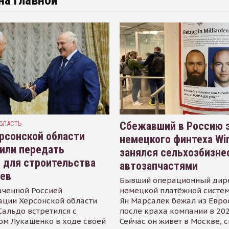
на главной
БЛАСТЬ
Сбежавший в Россию э
рсонской области
немецкого финтеха Wi
или передать
занялся сельхозбизне
 для строительства
автозапчастями
иев
Бывший операционный дир
аченной Россией
немецкой платёжной систем
ации Херсонской области
Ян Марсалек бежал из Евр
альдо встретился с
после краха компании в 202
ом Лукашенко в ходе своей
Сейчас он живёт в Москве, 