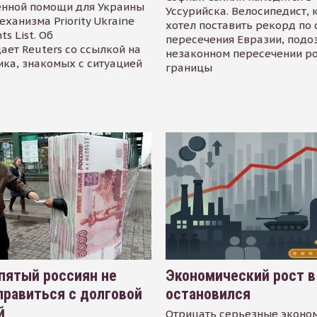
енной помощи для Украины
Уссурийска. Велосипедист,
еханизма Priority Ukraine
хотел поставить рекорд по 
s List. Об
пересечения Евразии, подо
ает Reuters со ссылкой на
незаконном пересечении р
ика, знакомых с ситуацией
границы
пятый россиян не
Экономический рост в
равиться с долговой
остановился
й
Отрицать серьезные эконо