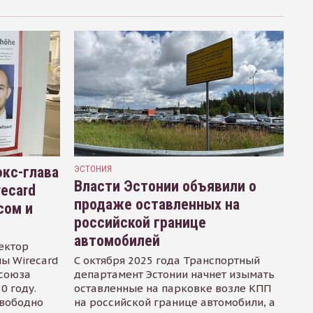
кс-глава
ЭСТОНИЯ
Власти Эстонии объявили о
recard
продаже оставленных на
сом и
российской границе
автомобилей
ектор
ы Wirecard
С октября 2025 года Транспортный
осоюза
департамент Эстонии начнет изымать
0 году.
оставленные на парковке возле КПП
свободно
на российской границе автомобили, а