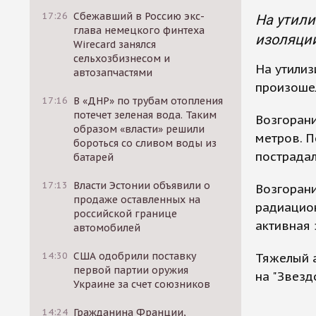
17:26
Сбежавший в Россию экс-
На утили
глава немецкого финтеха
изоляции
Wirecard занялся
сельхозбизнесом и
На утили
автозапчастями
произоше
17:16
В «ДНР» по трубам отопления
потечет зеленая вода. Таким
Возгоран
образом «власти» решили
метров. П
бороться со сливом воды из
пострадал
батарей
17:13
Власти Эстонии объявили о
Возгорани
продаже оставленных на
радиацион
российской границе
активная 
автомобилей
14:30
США одобрили поставку
Тяжелый а
первой партии оружия
на "Звезд
Украине за счет союзников
14:24
Гражданина Франции,