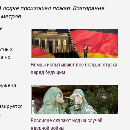
 лодке произошел пожар. Возгорание
 метров.
е
атных
а не
Немцы испытывают все больше страха
перед будущим
ружена
изируется
.
Россияне скупают йод на случай
ядерной войны