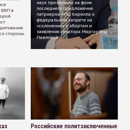
наук прозвучало на фоне
все
последнего предложения
 ВВП в
патриарха РПЦ Кирилла о
торой
федеральном запрете на
ост
«склонение» к абортам и
едитования
заявления сенатора Маргариты
 со стороны
Павловой
каз
Российские политзаключенные