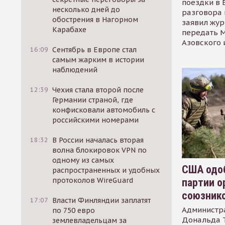
поездки в 
несколько дней до
разговора 
обострения в Нагорном
заявил жур
Карабахе
передать М
Азовского 
16:09
Сентябрь в Европе стал
самым жарким в истории
наблюдений
12:39
Чехия стала второй после
Германии страной, где
конфисковали автомобиль с
российскими номерами
18:32
В России началась вторая
волна блокировок VPN по
одному из самых
США одоб
распространенных и удобных
протоколов WireGuard
партии о
союзник
17:07
Власти Финляндии заплатят
Администр
по 750 евро
Дональда 
землевладельцам за