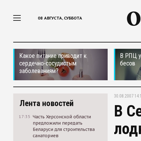
08 АВГУСТА, СУББОТА
Какое питание приводит к
В РПЦ у
сердечно-сосудистым
бесов
заболеваниям?
30.08.2007 14:
Лента новостей
В С
17:35
Часть Херсонской области
лод
предложили передать
Беларуси для строительства
санаториев