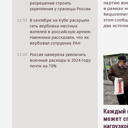
партию во
разрешение строить
в рамках м
укрепления у границы России
Requirement
этом сообщ
12:53
В сентябре на Кубе раскрыли
два источн
сеть вербовки местных
жителей в российскую армию.
Наемники рассказали, что их
вербовал сотрудник РАН
22:20
Россия намерена увеличить
военные расходы в 2024 году
почти на 70%
Каждый 
может сп
нагрузко