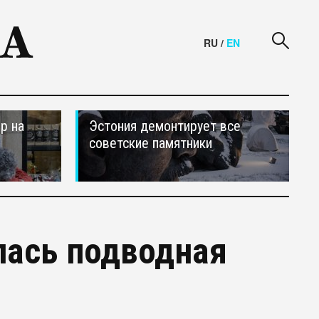
RU
/
EN
р на
Эстония демонтирует все
советские памятники
лась подводная