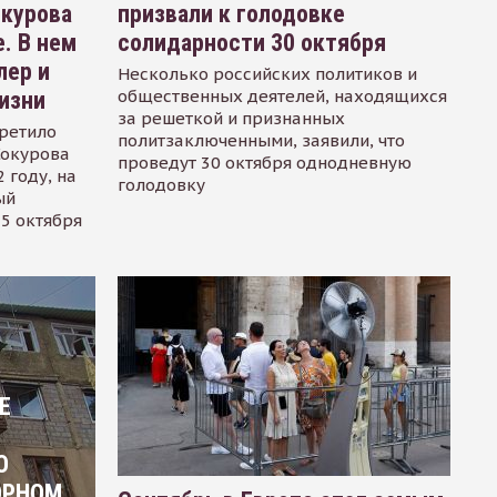
окурова
призвали к голодовке
. В нем
солидарности 30 октября
лер и
Несколько российских политиков и
общественных деятелей, находящихся
изни
за решеткой и признанных
ретило
политзаключенными, заявили, что
Сокурова
проведут 30 октября однодневную
 году, на
голодовку
ый
15 октября
Е
О
ОРНОМ