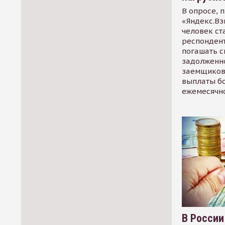
В опросе, 
«Яндекс.Вз
человек ст
респондент
погашать 
задолженно
заемщиков
выплаты б
ежемесячн
В России