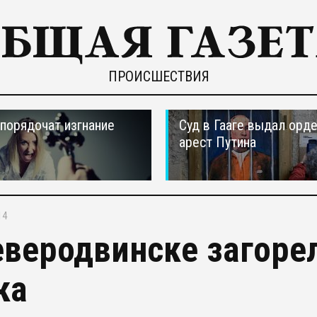
ПРОИСШЕСТВИЯ
порядочат изгнание
Суд в Гааге выдал орде
арест Путина
14
еверодвинске загоре
ка