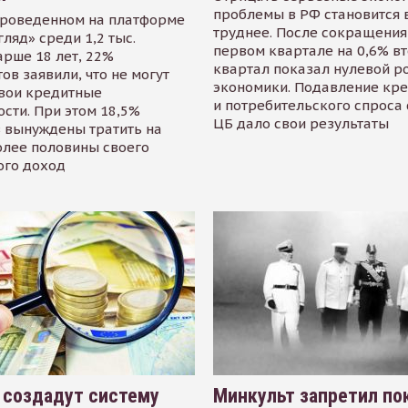
проблемы в РФ становится 
проведенном на платформе
труднее. После сокращения
гляд» среди 1,2 тыс.
первом квартале на 0,6% в
арше 18 лет, 22%
квартал показал нулевой р
ов заявили, что не могут
экономики. Подавление кр
свои кредитные
и потребительского спроса
сти. При этом 18,5%
ЦБ дало свои результаты
 вынуждены тратить на
олее половины своего
ого доход
 создадут систему
Минкульт запретил по