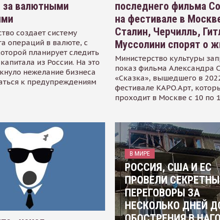
я за валютными
последнего фильма С
ями
на фестивале в Москве
Сталин, Черчилль, Гит
тво создает систему
а операций в валюте, с
Муссолини спорят о ж
оторой планирует следить
Министерство культуры зап
капитала из России. На это
показ фильма Александра 
кнуло нежелание бизнеса
«Сказка», вышедшего в 2022
аться к предупреждениям
фестивале КАРО.Арт, котор
проходит в Москве с 10 по 
В МИРЕ
РОССИЯ, США И ЕС
ПРОВЕЛИ СЕКРЕТНЫ
ПЕРЕГОВОРЫ ЗА
НЕСКОЛЬКО ДНЕЙ Д
ОБОСТРЕНИЯ В НАГ