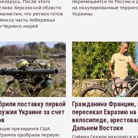
Беларусь. После этого
перемещается по России и 
глава Херсонской области
на оккупированные террит
налистам, что регион готов
Украины
инску часть побережья
и Черного морей
рили поставку первой
Гражданина Франции,
ружия Украине за счет
пересекал Евразию на
ов
велосипеде, арестова
Дальнем Востоке
ация президента США
Трампа одобрила первую
Софиан Сехили находится в