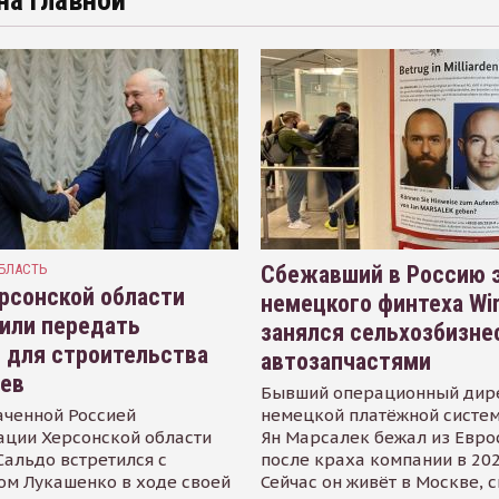
на главной
БЛАСТЬ
Сбежавший в Россию э
рсонской области
немецкого финтеха Wi
или передать
занялся сельхозбизне
 для строительства
автозапчастями
иев
Бывший операционный дир
аченной Россией
немецкой платёжной систем
ации Херсонской области
Ян Марсалек бежал из Евр
альдо встретился с
после краха компании в 202
ом Лукашенко в ходе своей
Сейчас он живёт в Москве, 