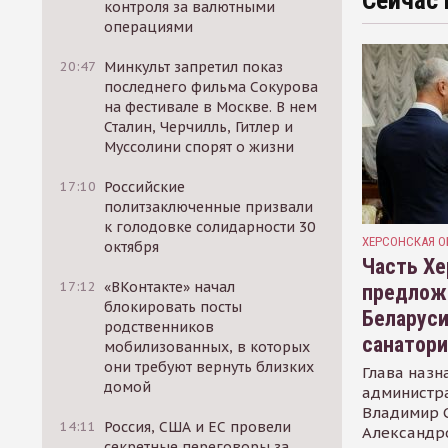
Сейчас 
контроля за валютными
операциями
20:47
Минкульт запретил показ
последнего фильма Сокурова
на фестивале в Москве. В нем
Сталин, Черчилль, Гитлер и
Муссолини спорят о жизни
17:10
Российские
политзаключенные призвали
к голодовке солидарности 30
ХЕРСОНСКАЯ О
октября
Часть Хе
17:12
«ВКонтакте» начал
предлож
блокировать посты
Беларуси
родственников
санатор
мобилизованных, в которых
они требуют вернуть близких
Глава назн
домой
администр
Владимир С
14:11
Россия, США и ЕС провели
Александр
секретные переговоры за