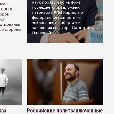
наук прозвучало на фоне
все
последнего предложения
 ВВП в
патриарха РПЦ Кирилла о
торой
федеральном запрете на
ост
«склонение» к абортам и
едитования
заявления сенатора Маргариты
 со стороны
Павловой
каз
Российские политзаключенные