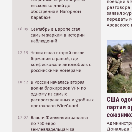
поездки в 
несколько дней до
разговора 
обострения в Нагорном
заявил жур
Карабахе
передать М
Азовского 
16:09
Сентябрь в Европе стал
самым жарким в истории
наблюдений
12:39
Чехия стала второй после
Германии страной, где
конфисковали автомобиль с
российскими номерами
18:32
В России началась вторая
волна блокировок VPN по
одному из самых
США одоб
распространенных и удобных
протоколов WireGuard
партии о
союзник
17:07
Власти Финляндии заплатят
Администр
по 750 евро
Дональда 
землевладельцам за