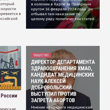
 который
в колонии в Харпе за Полярным
скорости
кругом 16 февраля 2024 года. Он
зревается в
отбывал там наказание по
оссийской
целому ряду политических статей
ОБЩЕСТВО
ДИРЕКТОР ДЕПАРТАМЕНТА
ЗДРАВООХРАНЕНИЯ ХМАО,
КАНДИДАТ МЕДИЦИНСКИХ
НАУК АЛЕКСЕЙ
ДОБРОВОЛЬСКИЙ
ВЫСТУПИЛ ПРОТИВ
 России
ЗАПРЕТА АБОРТОВ
Мнение кандидата медицинских
мические