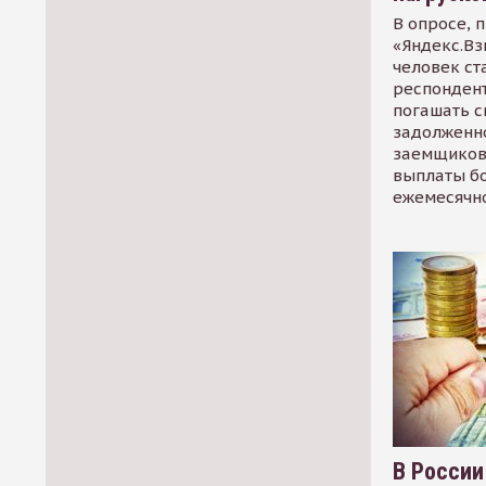
В опросе, 
«Яндекс.Вз
человек ст
респондент
погашать 
задолженно
заемщиков
выплаты б
ежемесячн
В России