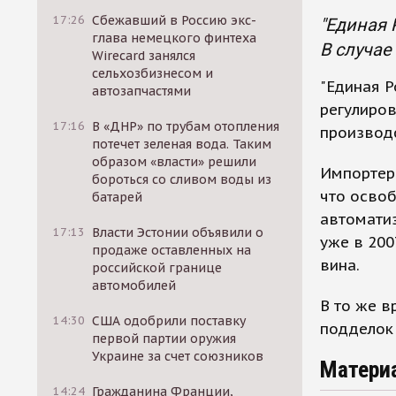
17:26
Сбежавший в Россию экс-
"Единая 
глава немецкого финтеха
В случае
Wirecard занялся
сельхозбизнесом и
"Единая Р
автозапчастями
регулиров
17:16
В «ДНР» по трубам отопления
производс
потечет зеленая вода. Таким
образом «власти» решили
Импортеры
бороться со сливом воды из
что освоб
батарей
автомати
17:13
Власти Эстонии объявили о
уже в 200
продаже оставленных на
вина.
российской границе
автомобилей
В то же в
14:30
США одобрили поставку
подделок 
первой партии оружия
Украине за счет союзников
Матери
14:24
Гражданина Франции,