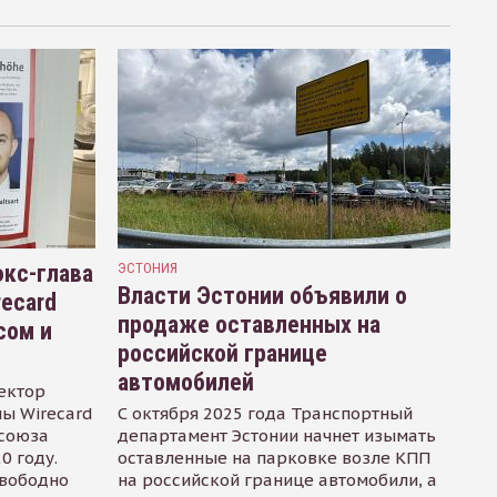
кс-глава
ЭСТОНИЯ
Власти Эстонии объявили о
recard
продаже оставленных на
сом и
российской границе
автомобилей
ектор
ы Wirecard
С октября 2025 года Транспортный
осоюза
департамент Эстонии начнет изымать
0 году.
оставленные на парковке возле КПП
свободно
на российской границе автомобили, а