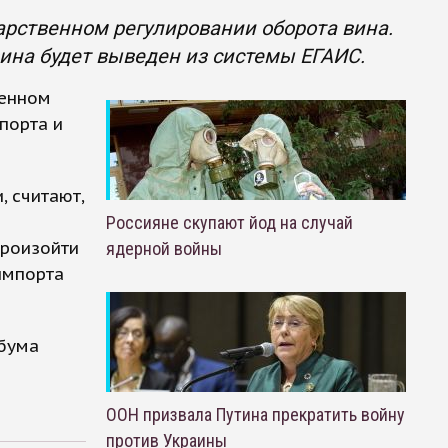
дарственном регулировании оборота вина.
вина будет выведен из системы ЕГАИС.
венном
порта и
 считают,
Россияне скупают йод на случай
роизойти
ядерной войны
импорта
 бума
ООН призвала Путина прекратить войну
против Украины