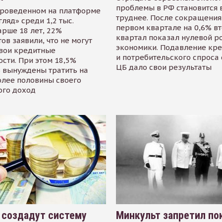
проблемы в РФ становится 
проведенном на платформе
труднее. После сокращения
гляд» среди 1,2 тыс.
первом квартале на 0,6% в
арше 18 лет, 22%
квартал показал нулевой р
ов заявили, что не могут
экономики. Подавление кр
свои кредитные
и потребительского спроса
сти. При этом 18,5%
ЦБ дало свои результаты
 вынуждены тратить на
олее половины своего
ого доход
 создадут систему
Минкульт запретил по