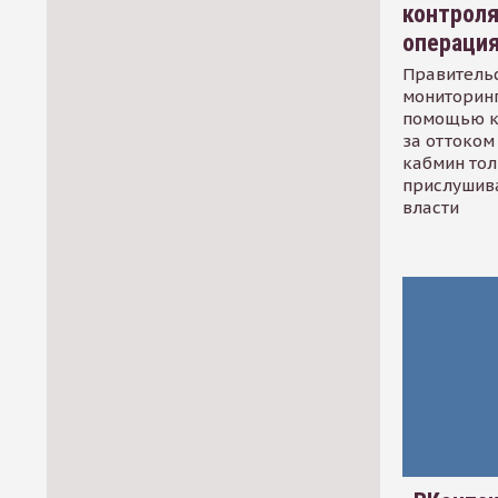
контрол
операци
Правительс
мониторинг
помощью к
за оттоком 
кабмин тол
прислушив
власти