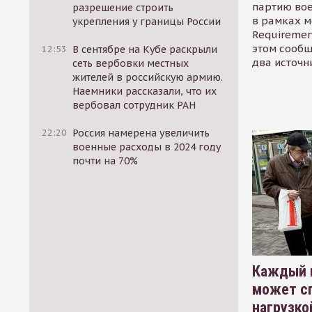
партию во
разрешение строить
в рамках м
укрепления у границы России
Requirement
этом сообщ
12:53
В сентябре на Кубе раскрыли
два источн
сеть вербовки местных
жителей в российскую армию.
Наемники рассказали, что их
вербовал сотрудник РАН
22:20
Россия намерена увеличить
военные расходы в 2024 году
почти на 70%
Каждый 
может сп
нагрузко