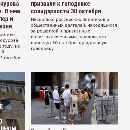
окурова
призвали к голодовке
. В нем
солидарности 30 октября
лер и
Несколько российских политиков и
общественных деятелей, находящихся
изни
за решеткой и признанных
ретило
политзаключенными, заявили, что
Сокурова
проведут 30 октября однодневную
 году, на
голодовку
ый
15 октября
Е
О
ОРНОМ