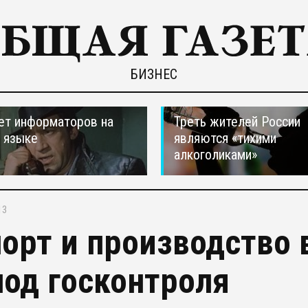
БИЗНЕС
ет информаторов на
Треть жителей России
 языке
являются «тихими
алкоголиками»
13
орт и производство 
под госконтроля