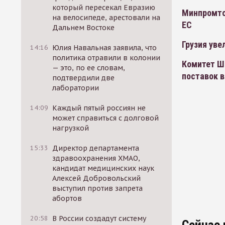
который пересекал Евразию
Минпромто
на велосипеде, арестовали на
ЕС
Дальнем Востоке
Грузия уве
14:16
Юлия Навальная заявила, что
политика отравили в колонии
Комитет Ш
— это, по ее словам,
поставок 
подтвердили две
лаборатории
14:09
Каждый пятый россиян не
может справиться с долговой
нагрузкой
15:33
Директор департамента
здравоохранения ХМАО,
кандидат медицинских наук
Алексей Добровольский
выступил против запрета
абортов
20:58
В России создадут систему