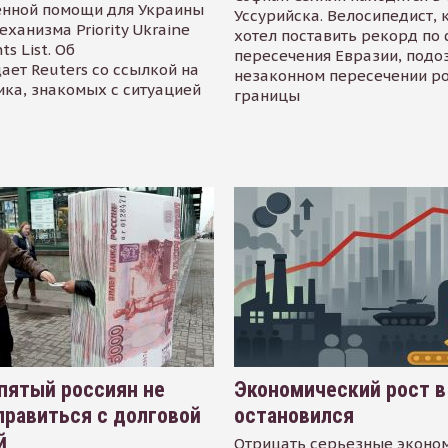
енной помощи для Украины
Уссурийска. Велосипедист,
еханизма Priority Ukraine
хотел поставить рекорд по 
s List. Об
пересечения Евразии, подо
ает Reuters со ссылкой на
незаконном пересечении р
ика, знакомых с ситуацией
границы
пятый россиян не
Экономический рост в
равиться с долговой
остановился
й
Отрицать серьезные эконо