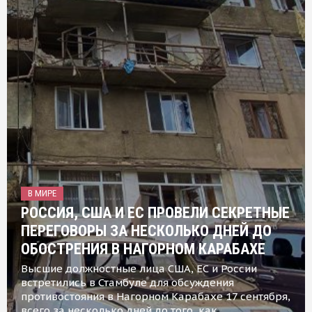
В МИРЕ
РОССИЯ, США И ЕС ПРОВЕЛИ СЕКРЕТНЫЕ
ПЕРЕГОВОРЫ ЗА НЕСКОЛЬКО ДНЕЙ ДО
ОБОСТРЕНИЯ В НАГОРНОМ КАРАБАХЕ
Высшие должностные лица США, ЕС и России
встретились в Стамбуле для обсуждения
противостояния в Нагорном Карабахе 17 сентября,
всего за несколько дней до того, как