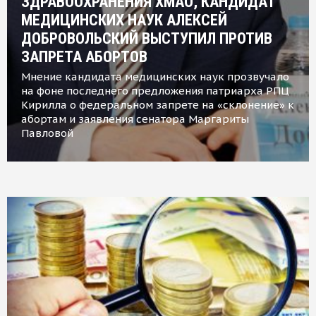
ЗДРАВООХРАНЕНИЯ ХМАО, КАНДИДАТ
МЕДИЦИНСКИХ НАУК АЛЕКСЕЙ
ДОБРОВОЛЬСКИЙ ВЫСТУПИЛ ПРОТИВ
ЗАПРЕТА АБОРТОВ
Мнение кандидата медицинских наук прозвучало
на фоне последнего предложения патриарха РПЦ
Кирилла о федеральном запрете на «склонение» к
абортам и заявления сенатора Маргариты
Павловой