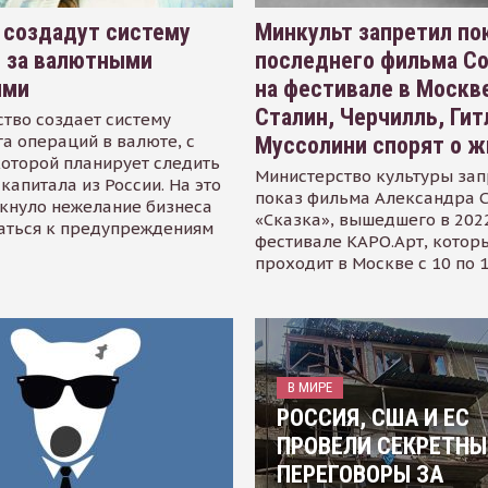
 создадут систему
Минкульт запретил по
я за валютными
последнего фильма С
ями
на фестивале в Москве
Сталин, Черчилль, Гит
тво создает систему
а операций в валюте, с
Муссолини спорят о ж
оторой планирует следить
Министерство культуры зап
капитала из России. На это
показ фильма Александра 
кнуло нежелание бизнеса
«Сказка», вышедшего в 2022
аться к предупреждениям
фестивале КАРО.Арт, котор
проходит в Москве с 10 по 
В МИРЕ
РОССИЯ, США И ЕС
ПРОВЕЛИ СЕКРЕТНЫ
ПЕРЕГОВОРЫ ЗА