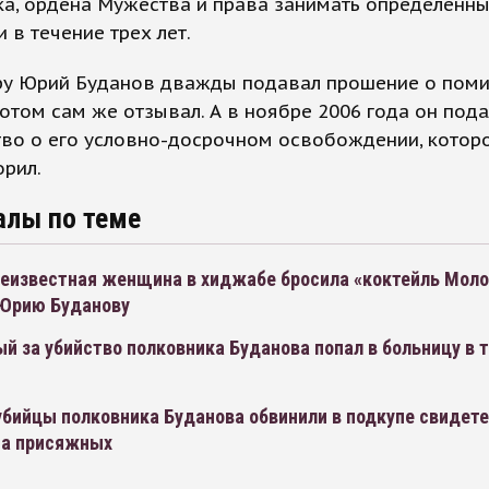
ка, ордена Мужества и права занимать определенн
 в течение трех лет.
ору Юрий Буданов дважды подавал прошение о поми
отом сам же отзывал. А в ноябре 2006 года он под
во о его условно-досрочном освобождении, которо
рил.
алы по теме
неизвестная женщина в хиджабе бросила «коктейль Моло
Юрию Буданову
й за убийство полковника Буданова попал в больницу в
бийцы полковника Буданова обвинили в подкупе свидете
на присяжных