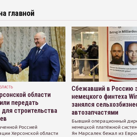
на главной
БЛАСТЬ
Сбежавший в Россию э
рсонской области
немецкого финтеха Wi
или передать
занялся сельхозбизне
 для строительства
автозапчастями
иев
Бывший операционный дир
аченной Россией
немецкой платёжной систем
ации Херсонской области
Ян Марсалек бежал из Евр