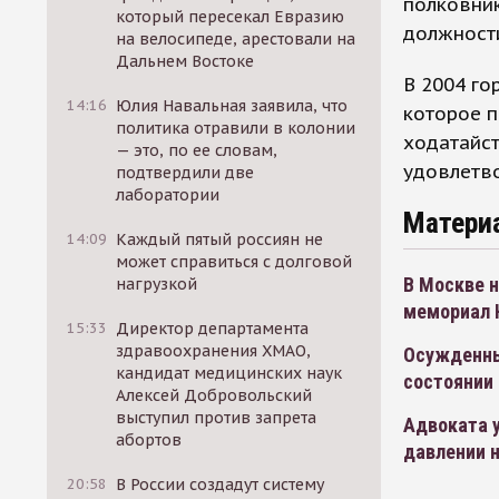
полковни
который пересекал Евразию
должности
на велосипеде, арестовали на
Дальнем Востоке
В 2004 г
14:16
Юлия Навальная заявила, что
которое п
политика отравили в колонии
ходатайст
— это, по ее словам,
удовлетво
подтвердили две
лаборатории
Матери
14:09
Каждый пятый россиян не
может справиться с долговой
В Москве 
нагрузкой
мемориал 
15:33
Директор департамента
здравоохранения ХМАО,
Осужденны
кандидат медицинских наук
состоянии
Алексей Добровольский
выступил против запрета
Адвоката у
абортов
давлении 
20:58
В России создадут систему