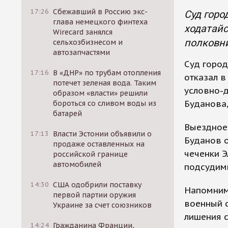
17:26
Сбежавший в Россию экс-
Суд горо
глава немецкого финтеха
ходатай
Wirecard занялся
полковн
сельхозбизнесом и
автозапчастями
Суд город
17:16
В «ДНР» по трубам отопления
отказал 
потечет зеленая вода. Таким
условно-
образом «власти» решили
Буданова,
бороться со сливом воды из
батарей
Выездное 
17:13
Власти Эстонии объявили о
Буданов 
продаже оставленных на
чеченки Э
российской границе
автомобилей
подсудимы
14:30
США одобрили поставку
Напомним,
первой партии оружия
военный с
Украине за счет союзников
лишения с
14:24
Гражданина Франции,