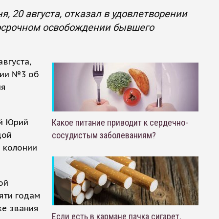
я, 20 августа, отказал в удовлетворении
осрочном освобождении бывшего
вгуста,
нии №3 об
ия
ой Юрий
Какое питание приводит к сердечно-
дой
сосудистым заболеваниям?
В колонии
ой
яти годам
же звания
Если есть в кармане пачка сигарет,