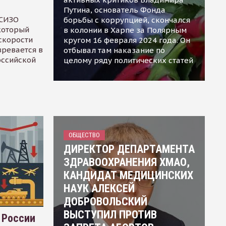
Путина, основатель Фонда
 СИЗО
борьбы с коррупцией, скончался
 который
в колонии в Харпе за Полярным
скорости
кругом 16 февраля 2024 года. Он
зревается в
отбывал там наказание по
оссийской
целому ряду политических статей
ОБЩЕСТВО
ДИРЕКТОР ДЕПАРТАМЕНТА
ЗДРАВООХРАНЕНИЯ ХМАО,
КАНДИДАТ МЕДИЦИНСКИХ
НАУК АЛЕКСЕЙ
ДОБРОВОЛЬСКИЙ
ВЫСТУПИЛ ПРОТИВ
 России