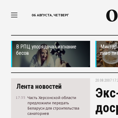
06 АВГУСТА, ЧЕТВЕРГ
В РПЦ упорядочат изгнание
Минздра
бесов
пиво пи
20.08.2007 17:
Лента новостей
Экс
17:35
Часть Херсонской области
дос
предложили передать
Беларуси для строительства
санаториев