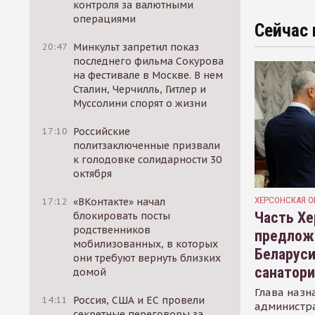
контроля за валютными
операциями
Сейчас 
20:47
Минкульт запретил показ
последнего фильма Сокурова
на фестивале в Москве. В нем
Сталин, Черчилль, Гитлер и
Муссолини спорят о жизни
17:10
Российские
политзаключенные призвали
к голодовке солидарности 30
октября
ХЕРСОНСКАЯ О
17:12
«ВКонтакте» начал
Часть Хе
блокировать посты
родственников
предлож
мобилизованных, в которых
Беларуси
они требуют вернуть близких
санатор
домой
Глава назн
14:11
Россия, США и ЕС провели
администр
секретные переговоры за