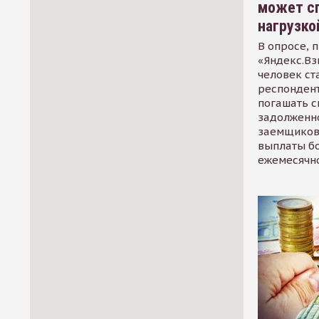
может сп
нагрузко
В опросе, 
«Яндекс.Вз
человек ст
респондент
погашать 
задолженно
заемщиков
выплаты б
ежемесячн