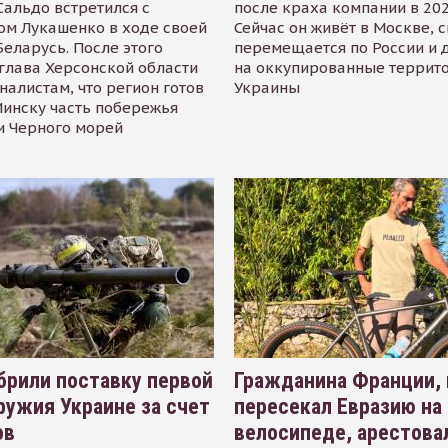
альдо встретился с
после краха компании в 202
ом Лукашенко в ходе своей
Сейчас он живёт в Москве, 
Беларусь. После этого
перемещается по России и 
глава Херсонской области
на оккупированные террит
налистам, что регион готов
Украины
инску часть побережья
и Черного морей
рили поставку первой
Гражданина Франции,
ружия Украине за счет
пересекал Евразию на
ов
велосипеде, арестова