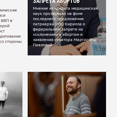
ЗАПРЕТА АБОРТОВ
Мнение кандидата медицинских
мические
наук прозвучало на фоне
все
последнего предложения
 ВВП в
патриарха РПЦ Кирилла о
торой
федеральном запрете на
ост
«склонение» к абортам и
едитования
заявления сенатора Маргариты
 со стороны
Павловой