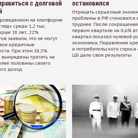
равиться с долговой
остановился
й
Отрицать серьезные эконо
проблемы в РФ становится 
проведенном на платформе
труднее. После сокращения
гляд» среди 1,2 тыс.
первом квартале на 0,6% в
арше 18 лет, 22%
квартал показал нулевой р
ов заявили, что не могут
экономики. Подавление кр
свои кредитные
и потребительского спроса
сти. При этом 18,5%
ЦБ дало свои результаты
 вынуждены тратить на
олее половины своего
ого доход