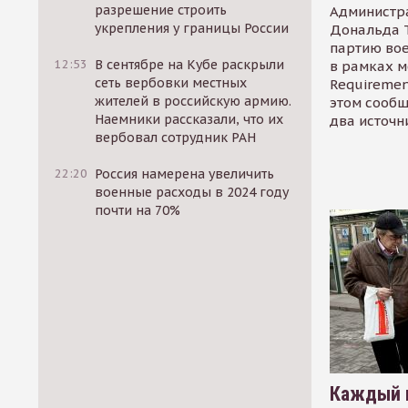
разрешение строить
Администр
укрепления у границы России
Дональда 
партию во
12:53
В сентябре на Кубе раскрыли
в рамках м
сеть вербовки местных
Requirement
жителей в российскую армию.
этом сообщ
Наемники рассказали, что их
два источн
вербовал сотрудник РАН
22:20
Россия намерена увеличить
военные расходы в 2024 году
почти на 70%
Каждый 