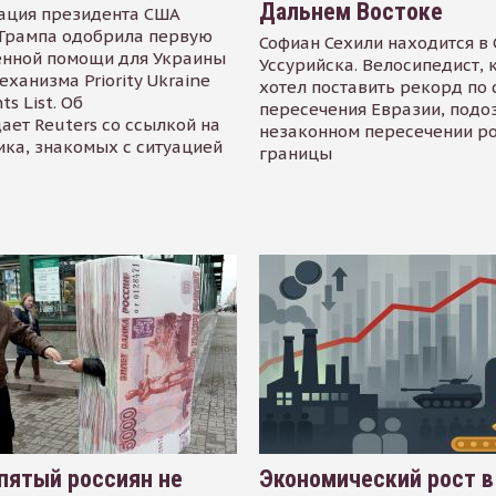
Дальнем Востоке
ация президента США
Трампа одобрила первую
Софиан Сехили находится в
енной помощи для Украины
Уссурийска. Велосипедист,
еханизма Priority Ukraine
хотел поставить рекорд по 
s List. Об
пересечения Евразии, подо
ает Reuters со ссылкой на
незаконном пересечении р
ика, знакомых с ситуацией
границы
пятый россиян не
Экономический рост в