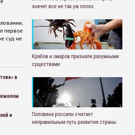
ые
значит все не так уж плохо
ловании,
ал первое
е суд не
Крабов и омаров признали разумными
существами
това» в
 тяжелом
Половина россиян считает
лей и
неправильным путь развития страны