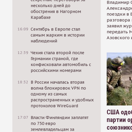
Владимир С
несколько дней до
Александр
обострения в Нагорном
поездки в 
Карабахе
разговора 
заявил жур
16:09
Сентябрь в Европе стал
передать М
самым жарким в истории
Азовского 
наблюдений
12:39
Чехия стала второй после
Германии страной, где
конфисковали автомобиль с
российскими номерами
18:32
В России началась вторая
волна блокировок VPN по
одному из самых
распространенных и удобных
протоколов WireGuard
США одоб
17:07
Власти Финляндии заплатят
партии о
по 750 евро
союзник
землевладельцам за