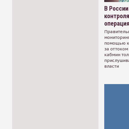
В России
контрол
операци
Правительс
мониторинг
помощью к
за оттоком 
кабмин тол
прислушив
власти