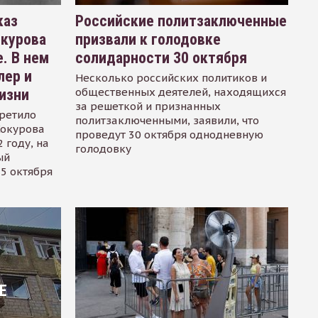
каз
Российские политзаключенные
окурова
призвали к голодовке
. В нем
солидарности 30 октября
лер и
Несколько российских политиков и
общественных деятелей, находящихся
изни
за решеткой и признанных
ретило
политзаключенными, заявили, что
Сокурова
проведут 30 октября однодневную
 году, на
голодовку
ый
15 октября
Е