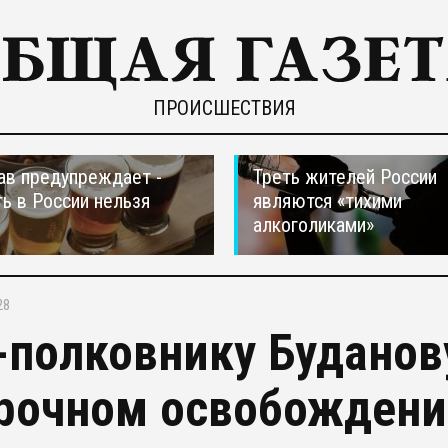
ПРОИСШЕСТВИЯ
в предупреждает -
Треть жителей России
ть в России нельзя
являются «тихими
алкоголиками»
28
-полковнику Буданов
рочном освобождени