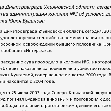
да Димитровграда Ульяновской области, сегодн
ства администрации колонии №3 об условно-д
ика Юрия Буданова.
а Димитровграда Ульяновской области, сегодня, 20 а
в удовлетворении ходатайства администрации коло
досрочном освобождении бывшего полковника Юр
 сообщает «Интерфакс».
заседание суда проходило в колонии №3, в котор
отбывает наказание за похищение и убийство моло
льзы Кунгаевой, совершенное им летом 2000 года. 
й находится с 2004 года.
 что 25 июля 2003 года Северо-Кавказский окружн
уд признал Буданова виновным и приговорил к дес
вободы в колонии строгого режима, лишив его так