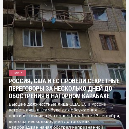
В МИРЕ
РОССИЯ, США И ЕС ПРОВЕЛИ СЕКРЕТНЫЕ
ПЕРЕГОВОРЫ ЗА НЕСКОЛЬКО ДНЕЙ ДО
ОБОСТРЕНИЯ В НАГОРНОМ КАРАБАХЕ
Высшие должностные лица США, ЕС и России
встретились в Стамбуле для обсуждения
противостояния в Нагорном Карабахе 17 сентября,
всего за несколько дней до того, как
Азербайджан начал обстрел непризнанной