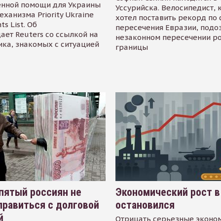
енной помощи для Украины
Уссурийска. Велосипедист,
еханизма Priority Ukraine
хотел поставить рекорд по 
s List. Об
пересечения Евразии, подо
ает Reuters со ссылкой на
незаконном пересечении р
ика, знакомых с ситуацией
границы
пятый россиян не
Экономический рост в
равиться с долговой
остановился
й
Отрицать серьезные эконо