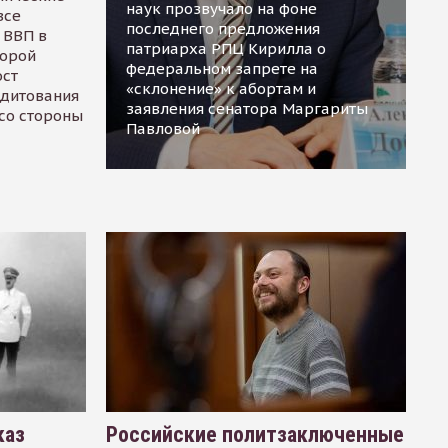
наук прозвучало на фоне
все
последнего предложения
 ВВП в
патриарха РПЦ Кирилла о
торой
федеральном запрете на
ост
«склонение» к абортам и
едитования
заявления сенатора Маргариты
 со стороны
Павловой
каз
Российские политзаключенные