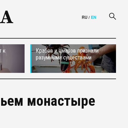
RU
/
EN
т к
Крабов и омаров признали
разумными существами
чьем монастыре