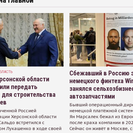
на главной
БЛАСТЬ
Сбежавший в Россию э
рсонской области
немецкого финтеха Wi
или передать
занялся сельхозбизне
 для строительства
автозапчастями
иев
Бывший операционный дир
аченной Россией
немецкой платёжной систем
ации Херсонской области
Ян Марсалек бежал из Евр
альдо встретился с
после краха компании в 202
ом Лукашенко в ходе своей
Сейчас он живёт в Москве, 