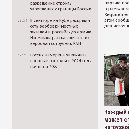
партию во
разрешение строить
в рамках м
укрепления у границы России
Requirement
этом сообщ
12:53
В сентябре на Кубе раскрыли
два источн
сеть вербовки местных
жителей в российскую армию.
Наемники рассказали, что их
вербовал сотрудник РАН
22:20
Россия намерена увеличить
военные расходы в 2024 году
почти на 70%
Каждый 
может сп
нагрузко