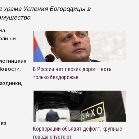
ле храма Успения Богородицы в
имущество.
ма
али ни
плотницкая
Новости.
В России нет плохих дорог – есть
только бездорожье
аздники,
 из
Корпорации объявят дефолт, крупные
города опустеют