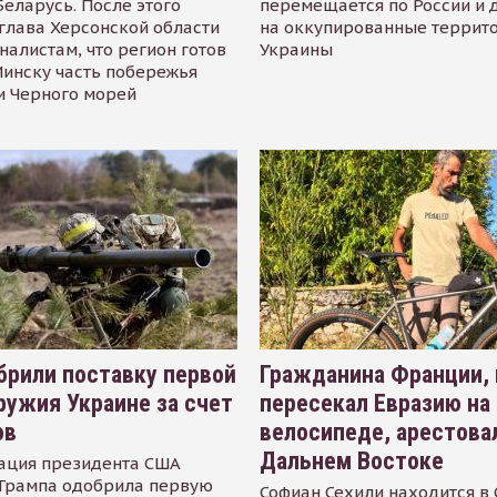
Беларусь. После этого
перемещается по России и 
глава Херсонской области
на оккупированные террит
налистам, что регион готов
Украины
инску часть побережья
и Черного морей
рили поставку первой
Гражданина Франции,
ружия Украине за счет
пересекал Евразию на
ов
велосипеде, арестова
Дальнем Востоке
ация президента США
Трампа одобрила первую
Софиан Сехили находится в