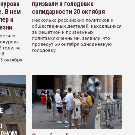
окурова
призвали к голодовке
. В нем
солидарности 30 октября
лер и
Несколько российских политиков и
общественных деятелей, находящихся
изни
за решеткой и признанных
ретило
политзаключенными, заявили, что
Сокурова
проведут 30 октября однодневную
 году, на
голодовку
ый
15 октября
Е
О
ОРНОМ