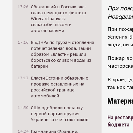
17:26
Сбежавший в Россию экс-
При пожа
глава немецкого финтеха
Новодеви
Wirecard занялся
сельхозбизнесом и
При пожар
автозапчастями
Успения 
17:16
В «ДНР» по трубам отопления
люди, ни 
потечет зеленая вода. Таким
образом «власти» решили
Пожар воз
бороться со сливом воды из
мастерска
батарей
17:13
Власти Эстонии объявили о
В храм, г
продаже оставленных на
так как т
российской границе
автомобилей
Матери
14:30
США одобрили поставку
первой партии оружия
На рестав
Украине за счет союзников
бюджета
14:24
Гражданина Франции,