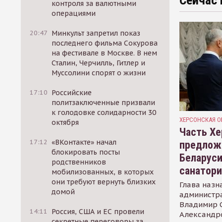
Сейчас 
контроля за валютными
операциями
20:47
Минкульт запретил показ
последнего фильма Сокурова
на фестивале в Москве. В нем
Сталин, Черчилль, Гитлер и
Муссолини спорят о жизни
17:10
Российские
политзаключенные призвали
к голодовке солидарности 30
ХЕРСОНСКАЯ О
октября
Часть Хе
17:12
«ВКонтакте» начал
предлож
блокировать посты
Беларуси
родственников
санатор
мобилизованных, в которых
они требуют вернуть близких
Глава назн
домой
администр
Владимир С
14:11
Россия, США и ЕС провели
Александр
секретные переговоры за