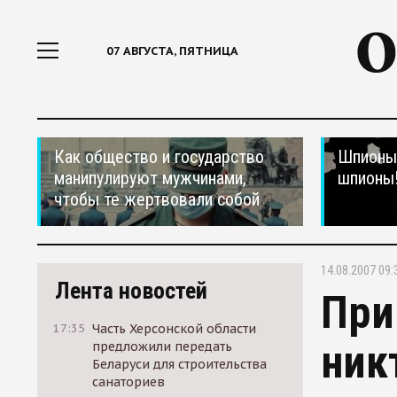
07 АВГУСТА, ПЯТНИЦА
Как общество и государство
Шпионы,
манипулируют мужчинами,
шпионы
чтобы те жертвовали собой
14.08.2007 09:
Лента новостей
При
17:35
Часть Херсонской области
ник
предложили передать
Беларуси для строительства
санаториев