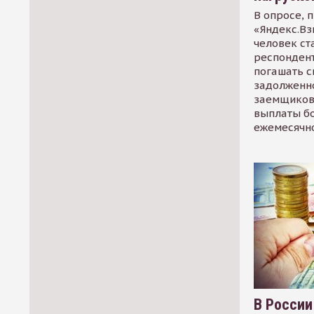
В опросе, 
«Яндекс.Вз
человек ст
респондент
погашать 
задолженно
заемщиков
выплаты б
ежемесячн
В России