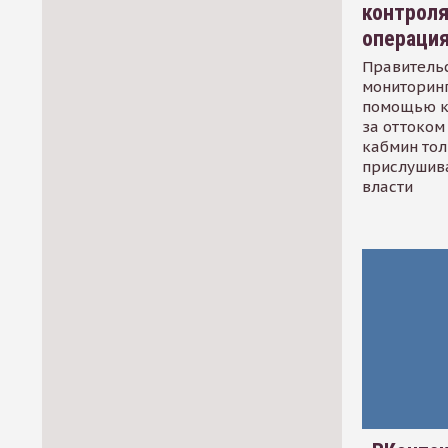
контрол
операци
Правительс
мониторинг
помощью к
за оттоком 
кабмин тол
прислушив
власти