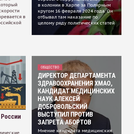
 который
в колонии в Харпе за Полярным
скорости
кругом 16 февраля 2024 года. Он
зревается в
отбывал там наказание по
оссийской
целому ряду политических статей
ОБЩЕСТВО
ДИРЕКТОР ДЕПАРТАМЕНТА
ЗДРАВООХРАНЕНИЯ ХМАО,
КАНДИДАТ МЕДИЦИНСКИХ
НАУК АЛЕКСЕЙ
ДОБРОВОЛЬСКИЙ
ВЫСТУПИЛ ПРОТИВ
 России
ЗАПРЕТА АБОРТОВ
Мнение кандидата медицинских
мические