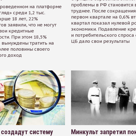
проблемы в РФ становится 
проведенном на платформе
труднее. После сокращения
гляд» среди 1,2 тыс.
первом квартале на 0,6% в
арше 18 лет, 22%
квартал показал нулевой р
ов заявили, что не могут
экономики. Подавление кр
свои кредитные
и потребительского спроса
сти. При этом 18,5%
ЦБ дало свои результаты
 вынуждены тратить на
олее половины своего
ого доход
 создадут систему
Минкульт запретил по