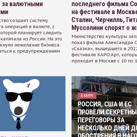
я за валютными
последнего фильма С
ями
на фестивале в Москве
Сталин, Черчилль, Гит
тво создает систему
а операций в валюте, с
Муссолини спорят о ж
оторой планирует следить
Министерство культуры зап
капитала из России. На это
показ фильма Александра 
кнуло нежелание бизнеса
«Сказка», вышедшего в 2022
аться к предупреждениям
фестивале КАРО.Арт, котор
проходит в Москве с 10 по 
В МИРЕ
РОССИЯ, США И ЕС
ПРОВЕЛИ СЕКРЕТНЫ
ПЕРЕГОВОРЫ ЗА
НЕСКОЛЬКО ДНЕЙ Д
ОБОСТРЕНИЯ В НАГ