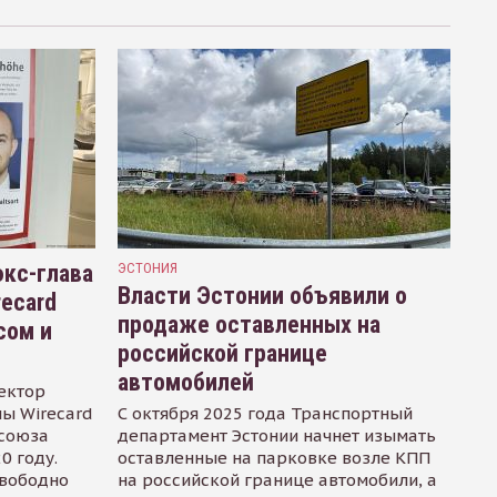
кс-глава
ЭСТОНИЯ
Власти Эстонии объявили о
recard
продаже оставленных на
сом и
российской границе
автомобилей
ектор
ы Wirecard
С октября 2025 года Транспортный
осоюза
департамент Эстонии начнет изымать
0 году.
оставленные на парковке возле КПП
свободно
на российской границе автомобили, а