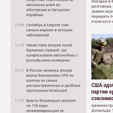
поездки в 
несколько дней до
разговора 
обострения в Нагорном
заявил жур
Карабахе
передать М
Азовского 
16:09
Сентябрь в Европе стал
самым жарким в истории
наблюдений
12:39
Чехия стала второй после
Германии страной, где
конфисковали автомобиль с
российскими номерами
18:32
В России началась вторая
волна блокировок VPN по
одному из самых
США одоб
распространенных и удобных
протоколов WireGuard
партии о
союзник
17:07
Власти Финляндии заплатят
Администр
по 750 евро
Дональда 
землевладельцам за