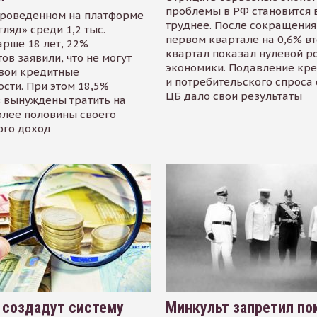
проблемы в РФ становится 
проведенном на платформе
труднее. После сокращения
гляд» среди 1,2 тыс.
первом квартале на 0,6% в
арше 18 лет, 22%
квартал показал нулевой р
ов заявили, что не могут
экономики. Подавление кр
свои кредитные
и потребительского спроса
сти. При этом 18,5%
ЦБ дало свои результаты
 вынуждены тратить на
олее половины своего
ого доход
 создадут систему
Минкульт запретил по