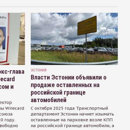
кс-глава
ЭСТОНИЯ
Власти Эстонии объявили о
recard
продаже оставленных на
сом и
российской границе
автомобилей
ектор
ы Wirecard
С октября 2025 года Транспортный
осоюза
департамент Эстонии начнет изымать
0 году.
оставленные на парковке возле КПП
свободно
на российской границе автомобили, а