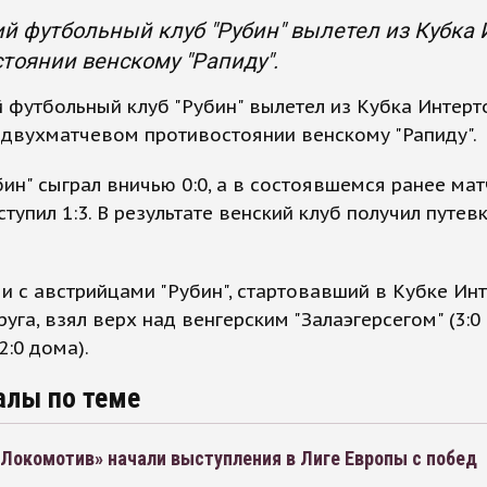
й футбольный клуб "Рубин" вылетел из Кубка 
тоянии венскому "Рапиду".
 футбольный клуб "Рубин" вылетел из Кубка Интерт
 двухматчевом противостоянии венскому "Рапиду".
ин" сыграл вничью 0:0, а в состоявшемся ранее мат
ступил 1:3. В результате венский клуб получил путев
и с австрийцами "Рубин", стартовавший в Кубке Ин
руга, взял верх над венгерским "Залаэгерсегом" (3:0
2:0 дома).
алы по теме
«Локомотив» начали выступления в Лиге Европы с побед