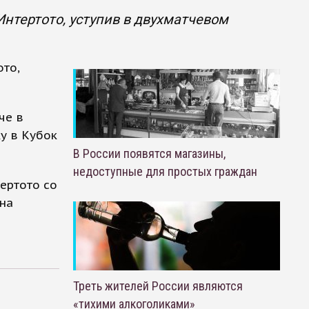
Интертото, уступив в двухматчевом
ото,
че в
ку в Кубок
В России появятся магазины,
недоступные для простых граждан
тертото со
 на
Треть жителей России являются
«тихими алкоголиками»