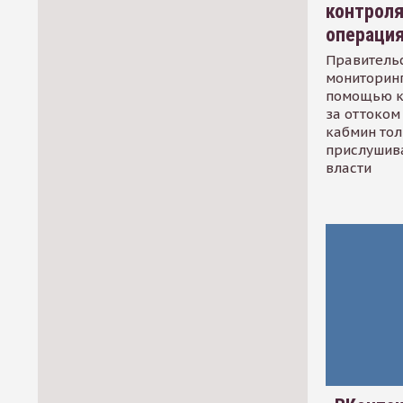
контрол
операци
Правительс
мониторинг
помощью к
за оттоком 
кабмин тол
прислушив
власти