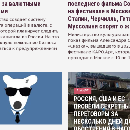
я за валютными
последнего фильма С
ями
на фестивале в Москве
Сталин, Черчилль, Гит
тво создает систему
а операций в валюте, с
Муссолини спорят о ж
оторой планирует следить
Министерство культуры зап
капитала из России. На это
показ фильма Александра 
кнуло нежелание бизнеса
«Сказка», вышедшего в 2022
аться к предупреждениям
фестивале КАРО.Арт, котор
проходит в Москве с 10 по 
В МИРЕ
РОССИЯ, США И ЕС
ПРОВЕЛИ СЕКРЕТНЫ
ПЕРЕГОВОРЫ ЗА
НЕСКОЛЬКО ДНЕЙ Д
ОБОСТРЕНИЯ В НАГ