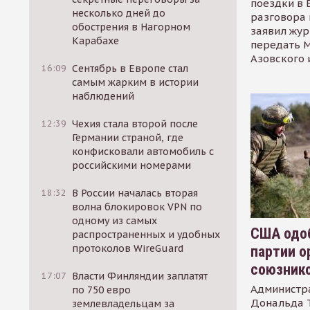
поездки в 
несколько дней до
разговора 
обострения в Нагорном
заявил жур
Карабахе
передать М
Азовского 
16:09
Сентябрь в Европе стал
самым жарким в истории
наблюдений
12:39
Чехия стала второй после
Германии страной, где
конфисковали автомобиль с
российскими номерами
18:32
В России началась вторая
волна блокировок VPN по
одному из самых
США одоб
распространенных и удобных
протоколов WireGuard
партии о
союзник
17:07
Власти Финляндии заплатят
Администр
по 750 евро
Дональда 
землевладельцам за