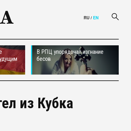
RU
/
EN
е
В РПЦ упорядочат изгнание
будущим
бесов
ел из Кубка