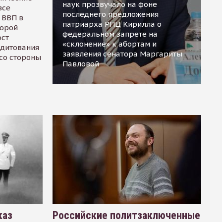
наук прозвучало на фоне
все
последнего предложения
 ВВП в
патриарха РПЦ Кирилла о
торой
федеральном запрете на
ост
«склонение» к абортам и
едитования
заявления сенатора Маргариты
 со стороны
Павловой
каз
Российские политзаключенные