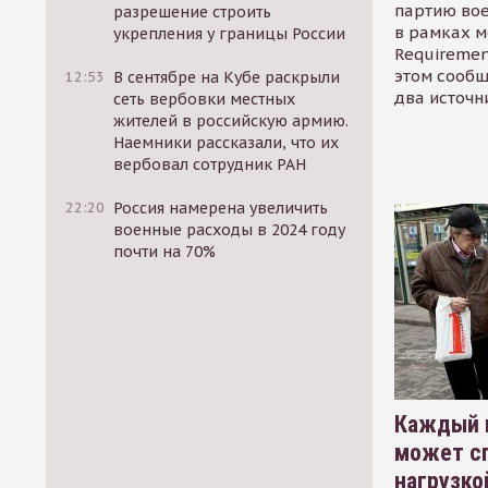
партию во
разрешение строить
в рамках м
укрепления у границы России
Requirement
этом сообщ
12:53
В сентябре на Кубе раскрыли
два источн
сеть вербовки местных
жителей в российскую армию.
Наемники рассказали, что их
вербовал сотрудник РАН
22:20
Россия намерена увеличить
военные расходы в 2024 году
почти на 70%
Каждый 
может сп
нагрузко