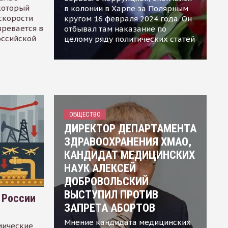
 который
в колонии в Харпе за Полярным
скорости
кругом 16 февраля 2024 года. Он
зревается в
отбывал там наказание по
оссийской
целому ряду политических статей
ОБЩЕСТВО
ДИРЕКТОР ДЕПАРТАМЕНТА
ЗДРАВООХРАНЕНИЯ ХМАО,
КАНДИДАТ МЕДИЦИНСКИХ
НАУК АЛЕКСЕЙ
ДОБРОВОЛЬСКИЙ
ВЫСТУПИЛ ПРОТИВ
 России
ЗАПРЕТА АБОРТОВ
Мнение кандидата медицинских
мические