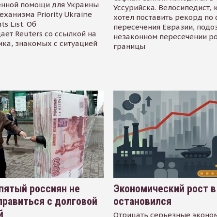
енной помощи для Украины
Уссурийска. Велосипедист,
еханизма Priority Ukraine
хотел поставить рекорд по 
s List. Об
пересечения Евразии, подо
ает Reuters со ссылкой на
незаконном пересечении р
ика, знакомых с ситуацией
границы
пятый россиян не
Экономический рост в
равиться с долговой
остановился
й
Отрицать серьезные эконо