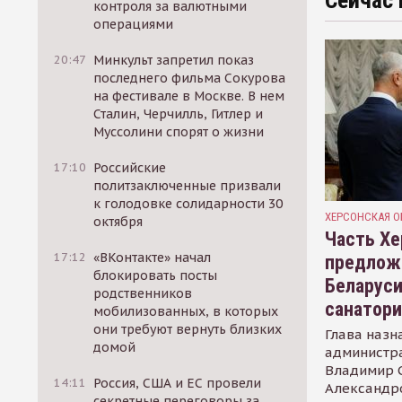
Сейчас 
контроля за валютными
операциями
20:47
Минкульт запретил показ
последнего фильма Сокурова
на фестивале в Москве. В нем
Сталин, Черчилль, Гитлер и
Муссолини спорят о жизни
17:10
Российские
политзаключенные призвали
к голодовке солидарности 30
ХЕРСОНСКАЯ О
октября
Часть Хе
17:12
«ВКонтакте» начал
предлож
блокировать посты
Беларуси
родственников
санатор
мобилизованных, в которых
они требуют вернуть близких
Глава назн
домой
администр
Владимир С
14:11
Россия, США и ЕС провели
Александр
секретные переговоры за