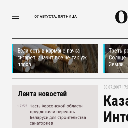
07 АВГУСТА, ПЯТНИЦА
Если есть в кармане пачка
Треть р
сигарет, значит все не так уж
Солнце 
плохо
Земли
30.07.2007 17:
Лента новостей
Каз
17:35
Часть Херсонской области
Инт
предложили передать
Беларуси для строительства
санаториев