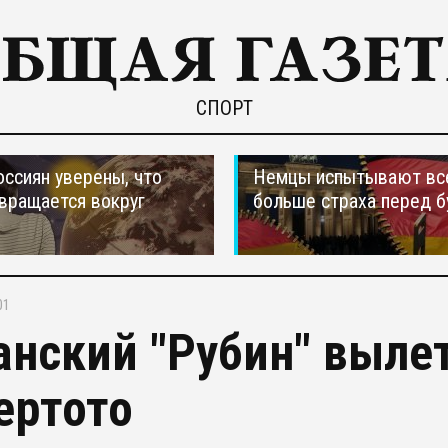
СПОРТ
оссиян уверены, что
Немцы испытывают вс
вращается вокруг
больше страха перед 
01
анский "Рубин" вылет
ертото