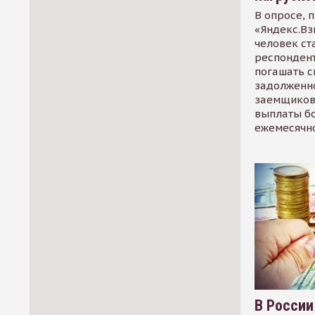
В опросе, 
«Яндекс.Вз
человек ст
респондент
погашать 
задолженно
заемщиков
выплаты б
ежемесячн
В России