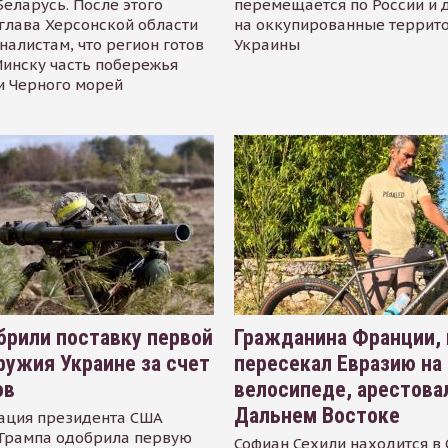
Беларусь. После этого
перемещается по России и 
глава Херсонской области
на оккупированные террит
налистам, что регион готов
Украины
инску часть побережья
и Черного морей
рили поставку первой
Гражданина Франции,
ружия Украине за счет
пересекал Евразию на
ов
велосипеде, арестова
Дальнем Востоке
ация президента США
Трампа одобрила первую
Софиан Сехили находится в