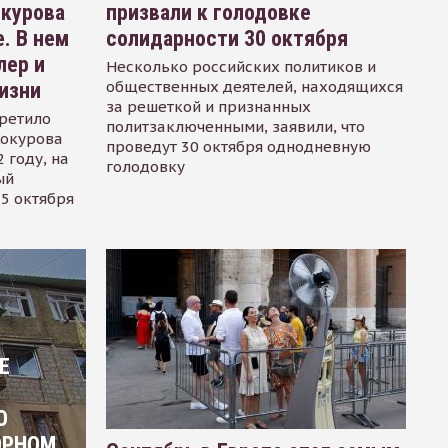
окурова
призвали к голодовке
. В нем
солидарности 30 октября
лер и
Несколько российских политиков и
общественных деятелей, находящихся
изни
за решеткой и признанных
ретило
политзаключенными, заявили, что
Сокурова
проведут 30 октября однодневную
 году, на
голодовку
ый
15 октября
Е
О
ОРНОМ