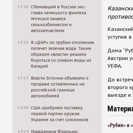
17:26
Сбежавший в Россию экс-
Казански
глава немецкого финтеха
противос
Wirecard занялся
сельхозбизнесом и
Казанский
автозапчастями
уступив в
17:16
В «ДНР» по трубам отопления
потечет зеленая вода. Таким
Дома "Руб
образом «власти» решили
Австрии у
бороться со сливом воды из
УЕФА.
батарей
17:13
Власти Эстонии объявили о
До встреч
продаже оставленных на
второго к
российской границе
выезде и 
автомобилей
Матери
14:30
США одобрили поставку
первой партии оружия
Украине за счет союзников
«Рубин» и 
14:24
Гражданина Франции,