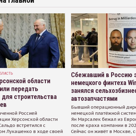
на главной
БЛАСТЬ
Сбежавший в Россию э
рсонской области
немецкого финтеха Wi
или передать
занялся сельхозбизне
 для строительства
автозапчастями
иев
Бывший операционный дир
аченной Россией
немецкой платёжной систем
ации Херсонской области
Ян Марсалек бежал из Евр
альдо встретился с
после краха компании в 202
ом Лукашенко в ходе своей
Сейчас он живёт в Москве, 