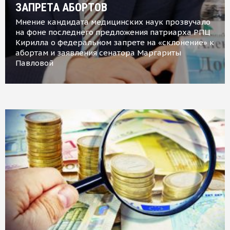
ЗАПРЕТА АБОРТОВ
Мнение кандидата медицинских наук прозвучало
на фоне последнего предложения патриарха РПЦ
Кирилла о федеральном запрете на «склонение» к
абортам и заявления сенатора Маргариты
Павловой