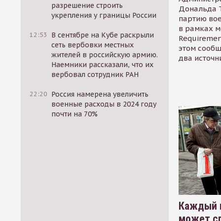
разрешение строить
Дональда 
укрепления у границы России
партию во
в рамках м
12:53
В сентябре на Кубе раскрыли
Requirement
сеть вербовки местных
этом сообщ
жителей в российскую армию.
два источн
Наемники рассказали, что их
вербовал сотрудник РАН
22:20
Россия намерена увеличить
военные расходы в 2024 году
почти на 70%
Каждый 
может сп