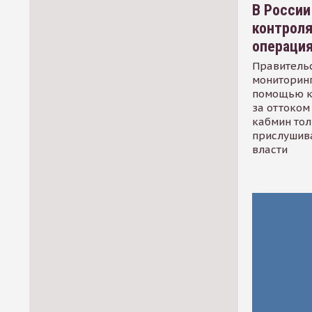
В России
контрол
операци
Правительс
мониторинг
помощью к
за оттоком 
кабмин тол
прислушив
власти