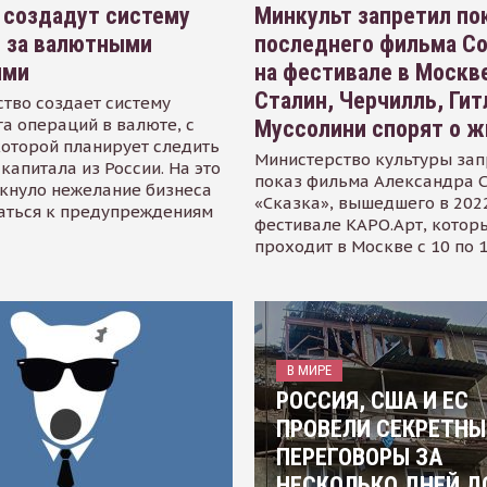
 создадут систему
Минкульт запретил по
я за валютными
последнего фильма С
ями
на фестивале в Москве
Сталин, Черчилль, Гит
тво создает систему
а операций в валюте, с
Муссолини спорят о ж
оторой планирует следить
Министерство культуры зап
капитала из России. На это
показ фильма Александра 
кнуло нежелание бизнеса
«Сказка», вышедшего в 2022
аться к предупреждениям
фестивале КАРО.Арт, котор
проходит в Москве с 10 по 
В МИРЕ
РОССИЯ, США И ЕС
ПРОВЕЛИ СЕКРЕТНЫ
ПЕРЕГОВОРЫ ЗА
НЕСКОЛЬКО ДНЕЙ Д