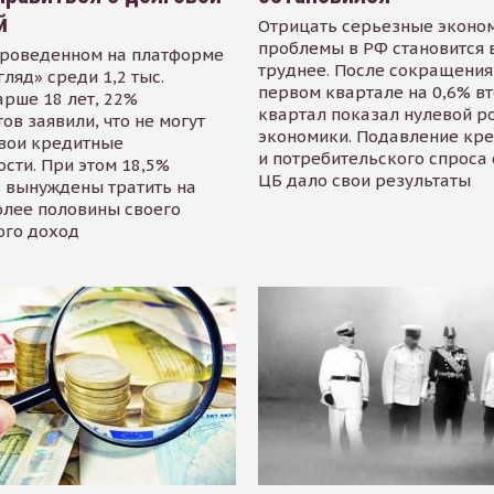
й
Отрицать серьезные эконо
проблемы в РФ становится 
проведенном на платформе
труднее. После сокращения
гляд» среди 1,2 тыс.
первом квартале на 0,6% в
арше 18 лет, 22%
квартал показал нулевой р
ов заявили, что не могут
экономики. Подавление кр
свои кредитные
и потребительского спроса
сти. При этом 18,5%
ЦБ дало свои результаты
 вынуждены тратить на
олее половины своего
ого доход