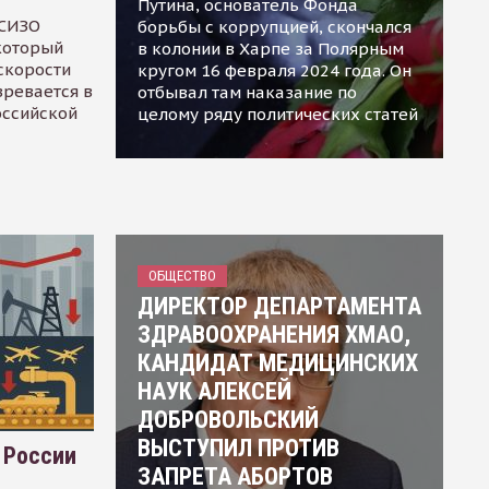
Путина, основатель Фонда
 СИЗО
борьбы с коррупцией, скончался
 который
в колонии в Харпе за Полярным
скорости
кругом 16 февраля 2024 года. Он
зревается в
отбывал там наказание по
оссийской
целому ряду политических статей
ОБЩЕСТВО
ДИРЕКТОР ДЕПАРТАМЕНТА
ЗДРАВООХРАНЕНИЯ ХМАО,
КАНДИДАТ МЕДИЦИНСКИХ
НАУК АЛЕКСЕЙ
ДОБРОВОЛЬСКИЙ
ВЫСТУПИЛ ПРОТИВ
 России
ЗАПРЕТА АБОРТОВ