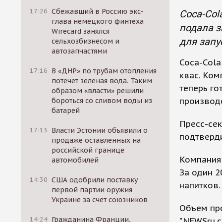
17:26
Сбежавший в Россию экс-
Coca-Col
глава немецкого финтеха
подала з
Wirecard занялся
для запу
сельхозбизнесом и
автозапчастями
Coca-Cola
17:16
В «ДНР» по трубам отопления
квас. Ком
потечет зеленая вода. Таким
теперь г
образом «власти» решили
производ
бороться со сливом воды из
батарей
Пресс-сек
17:13
Власти Эстонии объявили о
подтверд
продаже оставленных на
российской границе
Компания 
автомобилей
За один 2
14:30
США одобрили поставку
напитков.
первой партии оружия
Украине за счет союзников
Объем про
14:24
Гражданина Франции,
"NEWSru.c