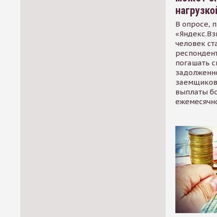
нагрузко
В опросе, 
«Яндекс.Вз
человек ст
респондент
погашать 
задолженно
заемщиков
выплаты б
ежемесячн