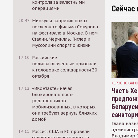
контроля за валютными
Сейчас 
операциями
20:47
Минкульт запретил показ
последнего фильма Сокурова
на фестивале в Москве. В нем
Сталин, Черчилль, Гитлер и
Муссолини спорят о жизни
17:10
Российские
политзаключенные призвали
к голодовке солидарности 30
октября
ХЕРСОНСКАЯ О
17:12
«ВКонтакте» начал
Часть Хе
блокировать посты
предлож
родственников
Беларуси
мобилизованных, в которых
они требуют вернуть близких
санатор
домой
Глава назн
администр
14:11
Россия, США и ЕС провели
Владимир С
секретные переговоры за