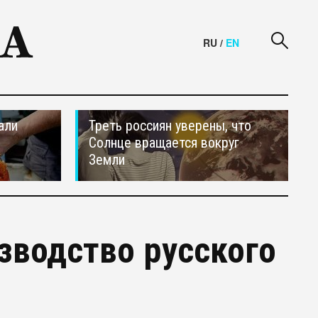
RU
/
EN
али
Треть россиян уверены, что
Солнце вращается вокруг
Земли
зводство русского