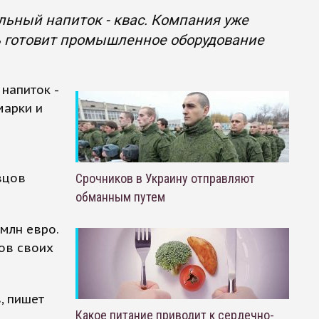
льный напиток - квас. Компания уже
рь готовит промышленное оборудование
напиток -
марки и
вцов
Срочников в Украину отправляют
обманным путем
млн евро.
ров своих
, пишет
Какое питание приводит к сердечно-