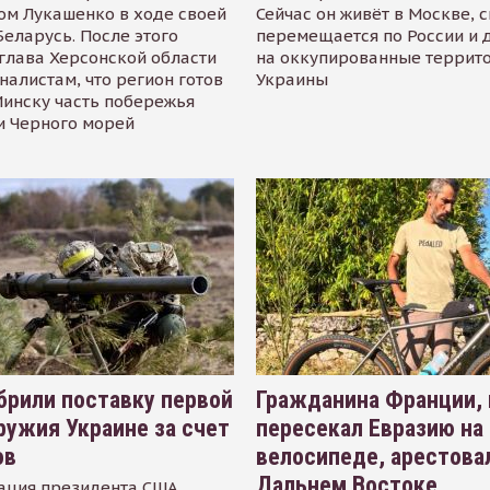
ом Лукашенко в ходе своей
Сейчас он живёт в Москве, 
Беларусь. После этого
перемещается по России и 
глава Херсонской области
на оккупированные террит
налистам, что регион готов
Украины
инску часть побережья
и Черного морей
рили поставку первой
Гражданина Франции,
ружия Украине за счет
пересекал Евразию на
ов
велосипеде, арестова
Дальнем Востоке
ация президента США