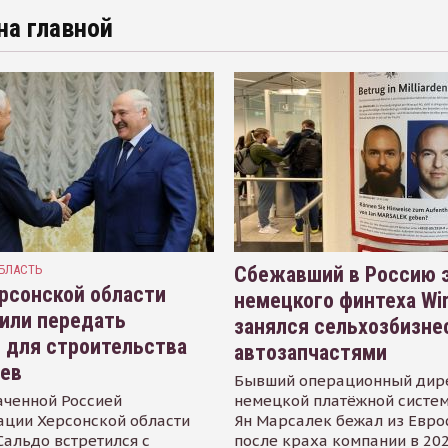
на главной
БЛАСТЬ
Сбежавший в Россию э
рсонской области
немецкого финтеха Wi
или передать
занялся сельхозбизне
 для строительства
автозапчастями
иев
Бывший операционный дир
аченной Россией
немецкой платёжной систем
ации Херсонской области
Ян Марсалек бежал из Евр
альдо встретился с
после краха компании в 202