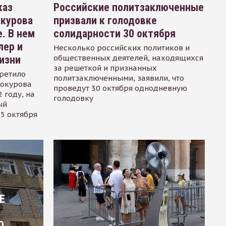
каз
Российские политзаключенные
окурова
призвали к голодовке
. В нем
солидарности 30 октября
лер и
Несколько российских политиков и
общественных деятелей, находящихся
изни
за решеткой и признанных
ретило
политзаключенными, заявили, что
Сокурова
проведут 30 октября однодневную
 году, на
голодовку
ый
15 октября
Е
О