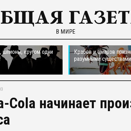
В МИРЕ
 шпионы, кругом одни
Крабов и омаров призн
!
разумными существами
03
a-Cola начинает прои
са