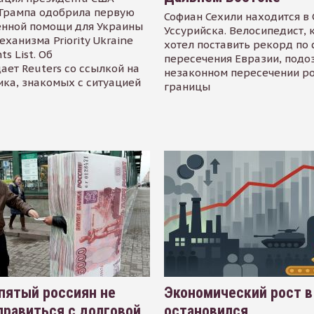
Трампа одобрила первую
Софиан Сехили находится в
енной помощи для Украины
Уссурийска. Велосипедист,
еханизма Priority Ukraine
хотел поставить рекорд по 
s List. Об
пересечения Евразии, подо
ает Reuters со ссылкой на
незаконном пересечении р
ика, знакомых с ситуацией
границы
пятый россиян не
Экономический рост в
равиться с долговой
остановился