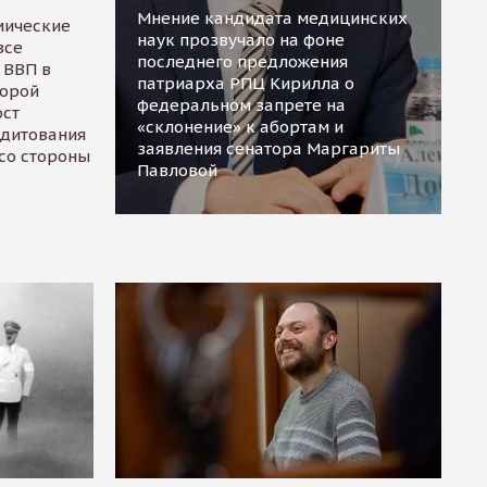
Мнение кандидата медицинских
мические
наук прозвучало на фоне
все
последнего предложения
 ВВП в
патриарха РПЦ Кирилла о
торой
федеральном запрете на
ост
«склонение» к абортам и
едитования
заявления сенатора Маргариты
 со стороны
Павловой