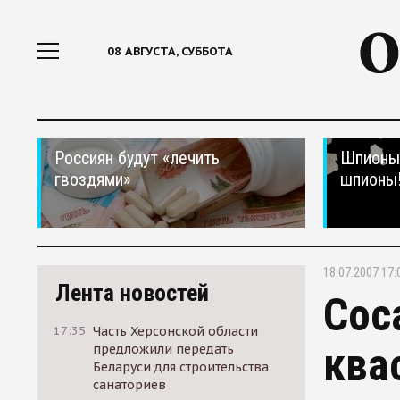
08 АВГУСТА, СУББОТА
Россиян будут «лечить
Шпионы,
гвоздями»
шпионы
18.07.2007 17:
Лента новостей
Coc
17:35
Часть Херсонской области
ква
предложили передать
Беларуси для строительства
санаториев