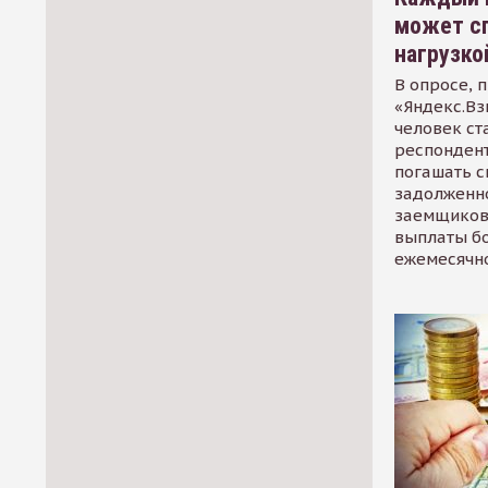
может сп
нагрузко
В опросе, 
«Яндекс.Вз
человек ст
респондент
погашать 
задолженно
заемщиков
выплаты б
ежемесячн