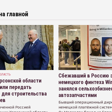
на главной
БЛАСТЬ
Сбежавший в Россию э
рсонской области
немецкого финтеха Wi
или передать
занялся сельхозбизне
 для строительства
автозапчастями
иев
Бывший операционный дир
аченной Россией
немецкой платёжной систем