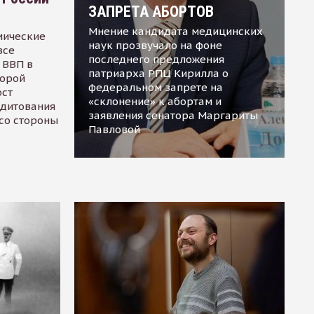
ЗАПРЕТА АБОРТОВ
Мнение кандидата медицинских
мические
наук прозвучало на фоне
все
последнего предложения
 ВВП в
патриарха РПЦ Кирилла о
торой
федеральном запрете на
ост
«склонение» к абортам и
едитования
заявления сенатора Маргариты
 со стороны
Павловой