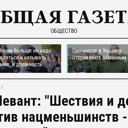
ОБЩЕСТВО
ским больше не надо
Срочников в Украину
вляться и называть
отправляют обманным 
ание, и должность
13
Левант: "Шествия и 
тив нацменьшинств -