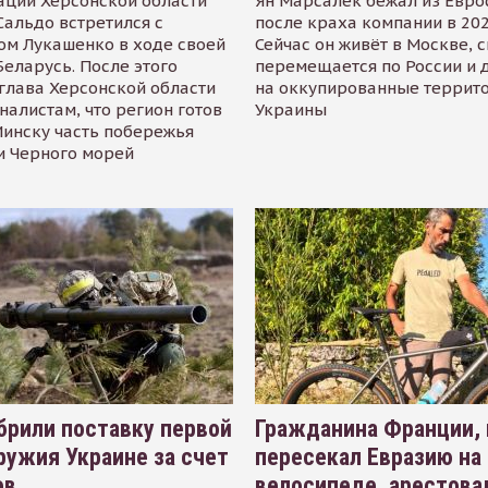
ации Херсонской области
Ян Марсалек бежал из Евр
альдо встретился с
после краха компании в 202
ом Лукашенко в ходе своей
Сейчас он живёт в Москве, 
Беларусь. После этого
перемещается по России и 
глава Херсонской области
на оккупированные террит
налистам, что регион готов
Украины
инску часть побережья
и Черного морей
рили поставку первой
Гражданина Франции,
ружия Украине за счет
пересекал Евразию на
ов
велосипеде, арестова