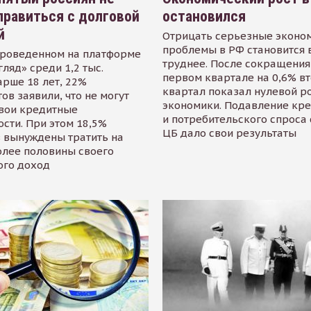
равиться с долговой
остановился
й
Отрицать серьезные эконо
проблемы в РФ становится 
проведенном на платформе
труднее. После сокращения
гляд» среди 1,2 тыс.
первом квартале на 0,6% в
арше 18 лет, 22%
квартал показал нулевой р
ов заявили, что не могут
экономики. Подавление кр
свои кредитные
и потребительского спроса
сти. При этом 18,5%
ЦБ дало свои результаты
 вынуждены тратить на
олее половины своего
ого доход