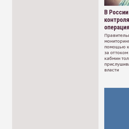
В России
контрол
операци
Правительс
мониторинг
помощью к
за оттоком 
кабмин тол
прислушив
власти