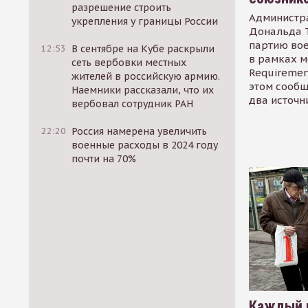
разрешение строить
Администр
укрепления у границы России
Дональда 
партию во
12:53
В сентябре на Кубе раскрыли
в рамках м
сеть вербовки местных
Requirement
жителей в российскую армию.
этом сообщ
Наемники рассказали, что их
два источн
вербовал сотрудник РАН
22:20
Россия намерена увеличить
военные расходы в 2024 году
почти на 70%
Каждый 