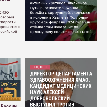
активных критиков Владимира
Путина, основатель Фонда
 СИЗО
борьбы с коррупцией, скончался
 который
в колонии в Харпе за Полярным
скорости
кругом 16 февраля 2024 года. Он
зревается в
отбывал там наказание по
оссийской
целому ряду политических статей
ОБЩЕСТВО
ДИРЕКТОР ДЕПАРТАМЕНТА
ЗДРАВООХРАНЕНИЯ ХМАО,
КАНДИДАТ МЕДИЦИНСКИХ
НАУК АЛЕКСЕЙ
ДОБРОВОЛЬСКИЙ
ВЫСТУПИЛ ПРОТИВ
 России