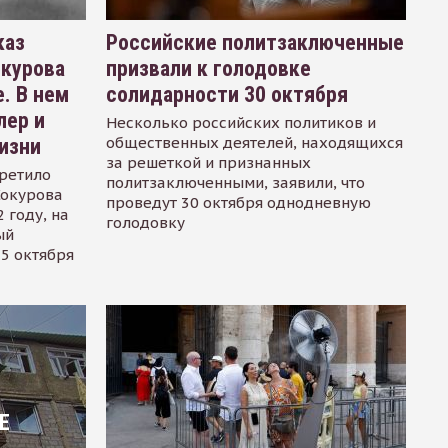
каз
Российские политзаключенные
окурова
призвали к голодовке
. В нем
солидарности 30 октября
лер и
Несколько российских политиков и
общественных деятелей, находящихся
изни
за решеткой и признанных
ретило
политзаключенными, заявили, что
Сокурова
проведут 30 октября однодневную
 году, на
голодовку
ый
15 октября
Е