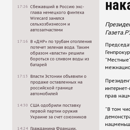
нак
17:26
Сбежавший в Россию экс-
глава немецкого финтеха
Wirecard занялся
Президе
сельхозбизнесом и
автозапчастями
Газета.Р
17:16
В «ДНР» по трубам отопления
Председа
потечет зеленая вода. Таким
Генпроку
образом «власти» решили
бороться со сливом воды из
"Местные"
батарей
межнацио
17:13
Власти Эстонии объявили о
Президен
продаже оставленных на
интернет-
российской границе
автомобилей
прав нацм
14:30
США одобрили поставку
"В том чи
первой партии оружия
демонстра
Украине за счет союзников
нацменьш
14:24
Гражданина Франции,