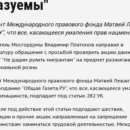
азуемы"
нт Международного правового фонда Матвей Л
У", что все, касающееся умаления прав нацмен
тель Мосгордумы Владимир Платонов направил в
ратуру обращение с просьбой проверить акцию дви
 "Не дадим рулить мигрантам" на предмет разжиган
нальной розни.
т Международного правового фонда Матвей Левант
изданию "Общая Газета.РУ", что все, касающееся ум
еньшинств, подпадает под статью 282 УК.
сле под действие этой статьи подпадают шествия,
ции и прочие акции, направленные на запрещение
инствам заниматься трудовой деятельностью. Межд