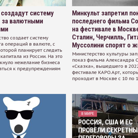
 создадут систему
Минкульт запретил по
я за валютными
последнего фильма С
ями
на фестивале в Москве
Сталин, Черчилль, Гит
тво создает систему
а операций в валюте, с
Муссолини спорят о ж
оторой планирует следить
Министерство культуры зап
капитала из России. На это
показ фильма Александра 
кнуло нежелание бизнеса
«Сказка», вышедшего в 2022
аться к предупреждениям
фестивале КАРО.Арт, котор
проходит в Москве с 10 по 
В МИРЕ
РОССИЯ, США И ЕС
ПРОВЕЛИ СЕКРЕТНЫ