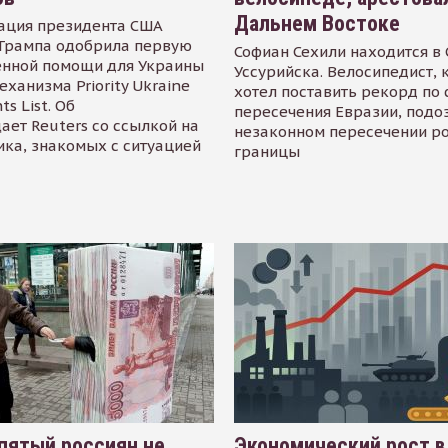
Дальнем Востоке
ация президента США
Трампа одобрила первую
Софиан Сехили находится в
енной помощи для Украины
Уссурийска. Велосипедист,
еханизма Priority Ukraine
хотел поставить рекорд по 
s List. Об
пересечения Евразии, подо
ает Reuters со ссылкой на
незаконном пересечении р
ика, знакомых с ситуацией
границы
пятый россиян не
Экономический рост в