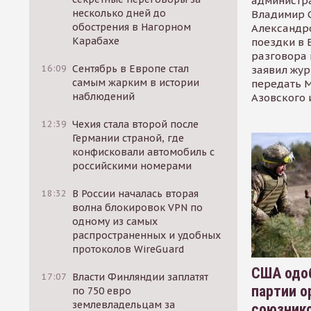
администр
несколько дней до
Владимир С
обострения в Нагорном
Александр
Карабахе
поездки в 
разговора 
16:09
Сентябрь в Европе стал
заявил жур
самым жарким в истории
передать М
наблюдений
Азовского 
12:39
Чехия стала второй после
Германии страной, где
конфисковали автомобиль с
российскими номерами
18:32
В России началась вторая
волна блокировок VPN по
одному из самых
распространенных и удобных
протоколов WireGuard
США одоб
17:07
Власти Финляндии заплатят
партии о
по 750 евро
землевладельцам за
союзник