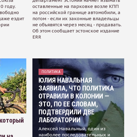
осоюза
департамент Эстонии начнет изымать
0 году.
оставленные на парковке возле КПП
свободно
на российской границе автомобили, а
даже ездит
потом - если их законные владельцы
ории
не объявятся через месяц - продавать.
Об этом сообщает эстонское издание
ERR
ПОЛИТИКА
ЮЛИЯ НАВАЛЬНАЯ
ЗАЯВИЛА, ЧТО ПОЛИТИКА
ОТРАВИЛИ В КОЛОНИИ —
ЭТО, ПО ЕЕ СЛОВАМ,
ПОДТВЕРДИЛИ ДВЕ
ЛАБОРАТОРИИ
 который
Алексей Навальный, один из
наиболее последовательных и
ли на