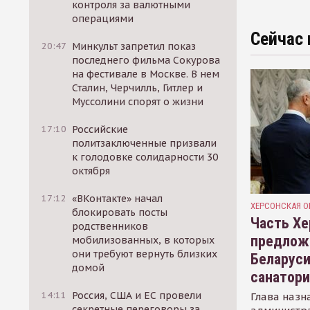
контроля за валютными
операциями
Сейчас 
20:47
Минкульт запретил показ
последнего фильма Сокурова
на фестивале в Москве. В нем
Сталин, Черчилль, Гитлер и
Муссолини спорят о жизни
17:10
Российские
политзаключенные призвали
к голодовке солидарности 30
октября
17:12
«ВКонтакте» начал
ХЕРСОНСКАЯ О
блокировать посты
Часть Хе
родственников
предлож
мобилизованных, в которых
они требуют вернуть близких
Беларуси
домой
санатор
14:11
Россия, США и ЕС провели
Глава назн
секретные переговоры за