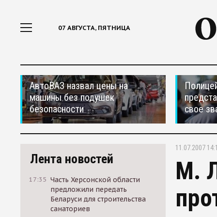
07 АВГУСТА, ПЯТНИЦА
АвтоВАЗ назвал цены на
Полицей
машины без подушек
предста
безопасности
свое зв
11.07.2007 14:
Лента новостей
М. 
17:35
Часть Херсонской области
про
предложили передать
Беларуси для строительства
санаториев