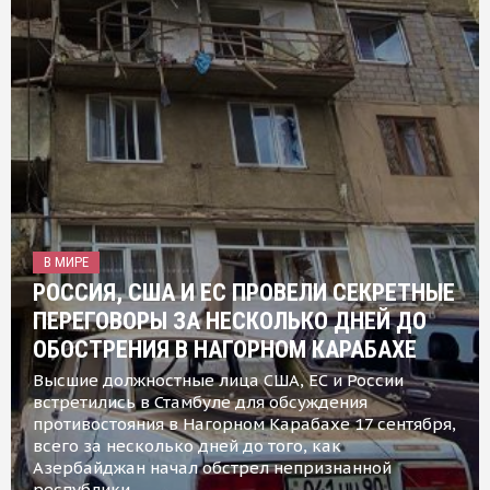
В МИРЕ
РОССИЯ, США И ЕС ПРОВЕЛИ СЕКРЕТНЫЕ
ПЕРЕГОВОРЫ ЗА НЕСКОЛЬКО ДНЕЙ ДО
ОБОСТРЕНИЯ В НАГОРНОМ КАРАБАХЕ
Высшие должностные лица США, ЕС и России
встретились в Стамбуле для обсуждения
противостояния в Нагорном Карабахе 17 сентября,
всего за несколько дней до того, как
Азербайджан начал обстрел непризнанной
республики