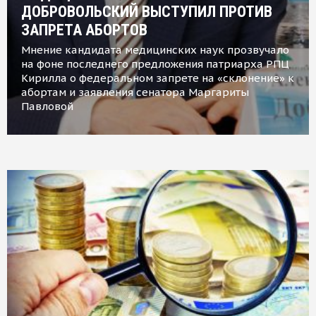
ДОБРОВОЛЬСКИЙ ВЫСТУПИЛ ПРОТИВ
ЗАПРЕТА АБОРТОВ
Мнение кандидата медицинских наук прозвучало
на фоне последнего предложения патриарха РПЦ
Кирилла о федеральном запрете на «склонение» к
абортам и заявления сенатора Маргариты
Павловой