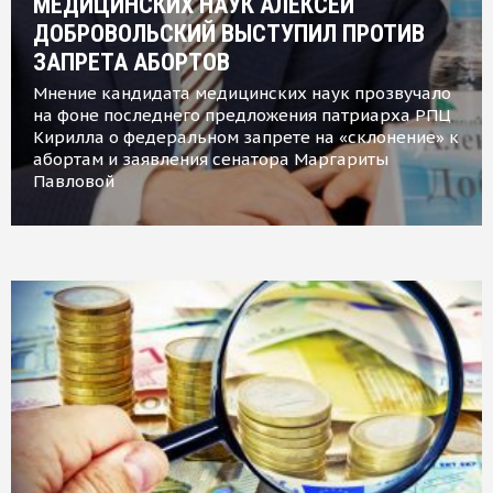
МЕДИЦИНСКИХ НАУК АЛЕКСЕЙ
ДОБРОВОЛЬСКИЙ ВЫСТУПИЛ ПРОТИВ
ЗАПРЕТА АБОРТОВ
Мнение кандидата медицинских наук прозвучало
на фоне последнего предложения патриарха РПЦ
Кирилла о федеральном запрете на «склонение» к
абортам и заявления сенатора Маргариты
Павловой