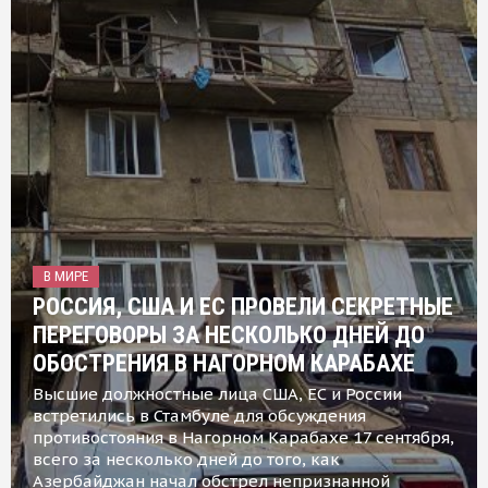
В МИРЕ
РОССИЯ, США И ЕС ПРОВЕЛИ СЕКРЕТНЫЕ
ПЕРЕГОВОРЫ ЗА НЕСКОЛЬКО ДНЕЙ ДО
ОБОСТРЕНИЯ В НАГОРНОМ КАРАБАХЕ
Высшие должностные лица США, ЕС и России
встретились в Стамбуле для обсуждения
противостояния в Нагорном Карабахе 17 сентября,
всего за несколько дней до того, как
Азербайджан начал обстрел непризнанной