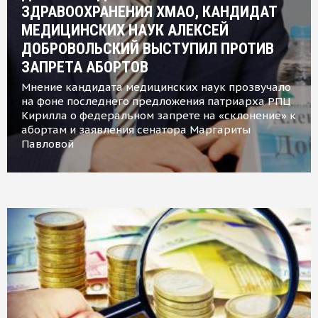
ЗДРАВООХРАНЕНИЯ ХМАО, КАНДИДАТ
МЕДИЦИНСКИХ НАУК АЛЕКСЕЙ
ДОБРОВОЛЬСКИЙ ВЫСТУПИЛ ПРОТИВ
ЗАПРЕТА АБОРТОВ
Мнение кандидата медицинских наук прозвучало
на фоне последнего предложения патриарха РПЦ
Кирилла о федеральном запрете на «склонение» к
абортам и заявления сенатора Маргариты
Павловой