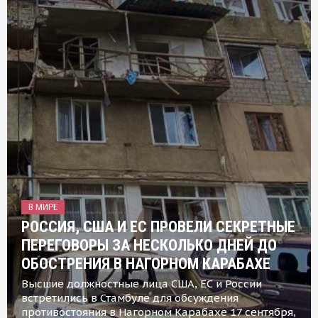
В МИРЕ
РОССИЯ, США И ЕС ПРОВЕЛИ СЕКРЕТНЫЕ
ПЕРЕГОВОРЫ ЗА НЕСКОЛЬКО ДНЕЙ ДО
ОБОСТРЕНИЯ В НАГОРНОМ КАРАБАХЕ
Высшие должностные лица США, ЕС и России
встретились в Стамбуле для обсуждения
противостояния в Нагорном Карабахе 17 сентября,