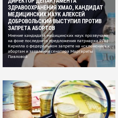
ДИРЕКТОР ДЕПАРТАМЕНТА
ЗДРАВООХРАНЕНИЯ ХМАО, КАНДИДАТ
МЕДИЦИНСКИХ НАУК АЛЕКСЕЙ
ДОБРОВОЛЬСКИЙ ВЫСТУПИЛ ПРОТИВ
ЗАПРЕТА АБОРТОВ
Мнение кандидата медицинских наук прозвучало
на фоне последнего предложения патриарха РПЦ
Кирилла о федеральном запрете на «склонение» к
абортам и заявления сенатора Маргариты
Павловой