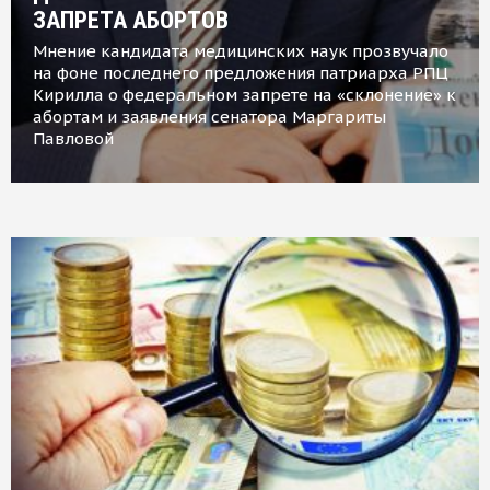
ЗАПРЕТА АБОРТОВ
Мнение кандидата медицинских наук прозвучало
на фоне последнего предложения патриарха РПЦ
Кирилла о федеральном запрете на «склонение» к
абортам и заявления сенатора Маргариты
Павловой