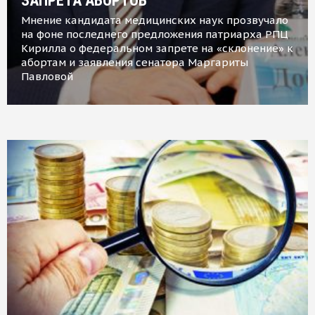
ЗАПРЕТА АБОРТОВ
Мнение кандидата медицинских наук прозвучало
на фоне последнего предложения патриарха РПЦ
Кирилла о федеральном запрете на «склонение» к
абортам и заявления сенатора Маргариты
Павловой