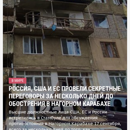
В МИРЕ
РОССИЯ, США И ЕС ПРОВЕЛИ СЕКРЕТНЫЕ
ПЕРЕГОВОРЫ ЗА НЕСКОЛЬКО ДНЕЙ ДО
ОБОСТРЕНИЯ В НАГОРНОМ КАРАБАХЕ
Высшие должностные лица США, ЕС и России
встретились в Стамбуле для обсуждения
противостояния в Нагорном Карабахе 17 сентября,
всего за несколько дней до того, как