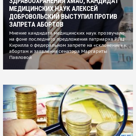
ЗДРАВООХРАНЕНИЯ ХМАО, КАНДИДАТ
МЕДИЦИНСКИХ НАУК АЛЕКСЕЙ
ДОБРОВОЛЬСКИЙ ВЫСТУПИЛ ПРОТИВ
ЗАПРЕТА АБОРТОВ
Мнение кандидата медицинских наук прозвучало
на фоне последнего предложения патриарха РПЦ
Кирилла о федеральном запрете на «склонение» к
абортам и заявления сенатора Маргариты
Павловой