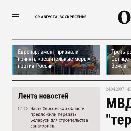
09 АВГУСТА, ВОСКРЕСЕНЬЕ
Европарламент призвали
Треть р
принять «решительные меры»
Солнце 
против России
Земли
24.04.2007 14:
Лента новостей
МВД
17:35
Часть Херсонской области
"те
предложили передать
Беларуси для строительства
санаториев