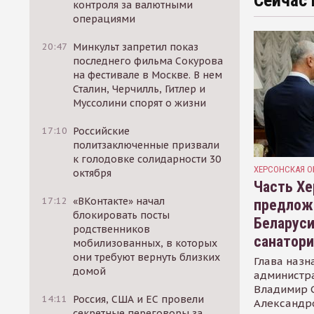
Сейчас 
контроля за валютными
операциями
20:47
Минкульт запретил показ
последнего фильма Сокурова
на фестивале в Москве. В нем
Сталин, Черчилль, Гитлер и
Муссолини спорят о жизни
17:10
Российские
политзаключенные призвали
к голодовке солидарности 30
ХЕРСОНСКАЯ О
октября
Часть Хе
17:12
«ВКонтакте» начал
предлож
блокировать посты
Беларуси
родственников
санатор
мобилизованных, в которых
они требуют вернуть близких
Глава назн
домой
администр
Владимир С
14:11
Россия, США и ЕС провели
Александр
секретные переговоры за