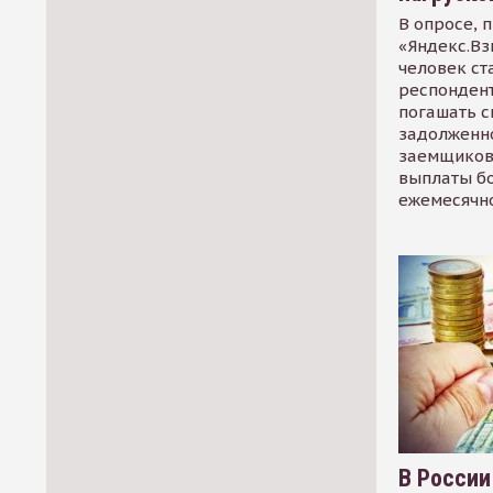
В опросе, 
«Яндекс.Вз
человек ст
респондент
погашать 
задолженно
заемщиков
выплаты б
ежемесячн
В России