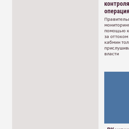
контрол
операци
Правительс
мониторинг
помощью к
за оттоком 
кабмин тол
прислушив
власти