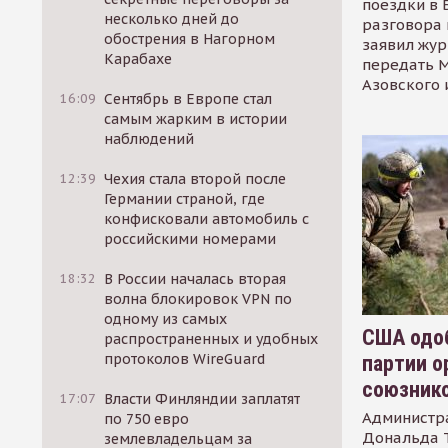
поездки в 
несколько дней до
разговора 
обострения в Нагорном
заявил жур
Карабахе
передать М
Азовского 
16:09
Сентябрь в Европе стал
самым жарким в истории
наблюдений
12:39
Чехия стала второй после
Германии страной, где
конфисковали автомобиль с
российскими номерами
18:32
В России началась вторая
волна блокировок VPN по
одному из самых
США одоб
распространенных и удобных
протоколов WireGuard
партии о
союзник
17:07
Власти Финляндии заплатят
Администр
по 750 евро
Дональда 
землевладельцам за