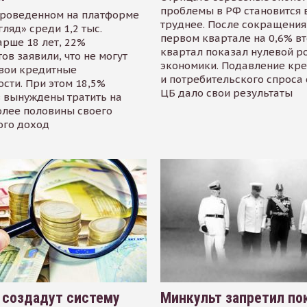
проблемы в РФ становится 
проведенном на платформе
труднее. После сокращения
гляд» среди 1,2 тыс.
первом квартале на 0,6% в
арше 18 лет, 22%
квартал показал нулевой р
ов заявили, что не могут
экономики. Подавление кр
свои кредитные
и потребительского спроса
сти. При этом 18,5%
ЦБ дало свои результаты
 вынуждены тратить на
олее половины своего
ого доход
 создадут систему
Минкульт запретил по