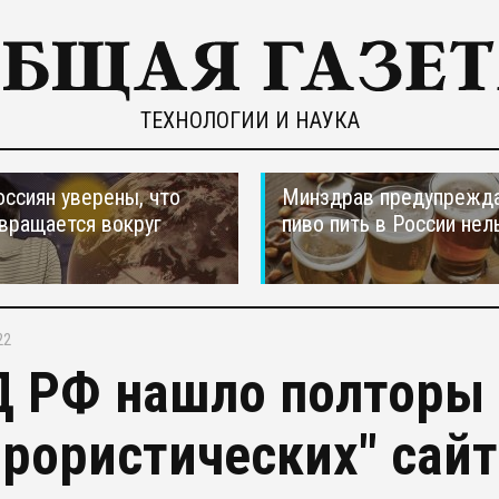
ТЕХНОЛОГИИ И НАУКА
оссиян уверены, что
Минздрав предупрежда
вращается вокруг
пиво пить в России нел
22
 РФ нашло полторы 
ррористических" сай