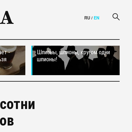
RU
/
EN
ет -
Шпионы, шпионы, кругом одни
ьзя
шпионы!
сотни
тов