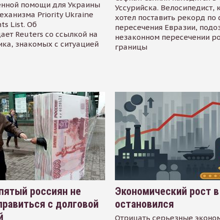
енной помощи для Украины
Уссурийска. Велосипедист,
еханизма Priority Ukraine
хотел поставить рекорд по 
s List. Об
пересечения Евразии, подо
ает Reuters со ссылкой на
незаконном пересечении р
ика, знакомых с ситуацией
границы
пятый россиян не
Экономический рост в
равиться с долговой
остановился
й
Отрицать серьезные эконо