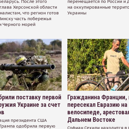
Беларусь. После этого
перемещается по России и 
глава Херсонской области
на оккупированные террит
налистам, что регион готов
Украины
инску часть побережья
и Черного морей
рили поставку первой
Гражданина Франции,
ружия Украине за счет
пересекал Евразию на
ов
велосипеде, арестова
Дальнем Востоке
ация президента США
Трампа одобрила первую
Софиан Сехили находится в