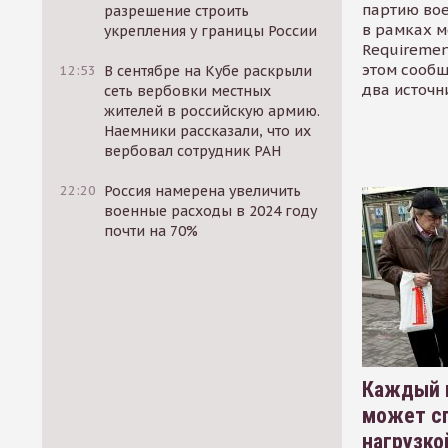
партию во
разрешение строить
в рамках м
укрепления у границы России
Requirement
этом сообщ
12:53
В сентябре на Кубе раскрыли
два источн
сеть вербовки местных
жителей в российскую армию.
Наемники рассказали, что их
вербовал сотрудник РАН
22:20
Россия намерена увеличить
военные расходы в 2024 году
почти на 70%
Каждый 
может сп
нагрузко