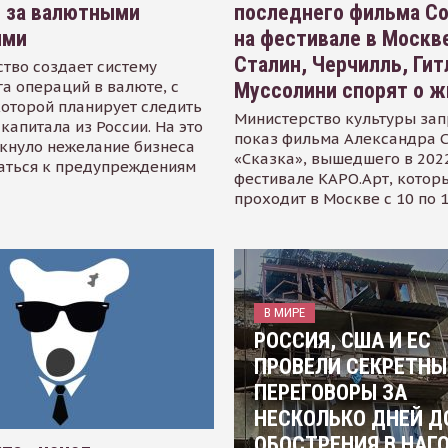
я за валютными
последнего фильма С
ями
на фестивале в Москве
Сталин, Черчилль, Гит
тво создает систему
а операций в валюте, с
Муссолини спорят о ж
оторой планирует следить
Министерство культуры зап
капитала из России. На это
показ фильма Александра 
кнуло нежелание бизнеса
«Сказка», вышедшего в 2022
аться к предупреждениям
фестивале КАРО.Арт, котор
проходит в Москве с 10 по 
В МИРЕ
РОССИЯ, США И ЕС
ПРОВЕЛИ СЕКРЕТНЫ
ПЕРЕГОВОРЫ ЗА
НЕСКОЛЬКО ДНЕЙ Д
ОБОСТРЕНИЯ В НАГ