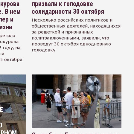
окурова
призвали к голодовке
. В нем
солидарности 30 октября
лер и
Несколько российских политиков и
общественных деятелей, находящихся
изни
за решеткой и признанных
ретило
политзаключенными, заявили, что
Сокурова
проведут 30 октября однодневную
 году, на
голодовку
ый
15 октября
Е
О
ОРНОМ