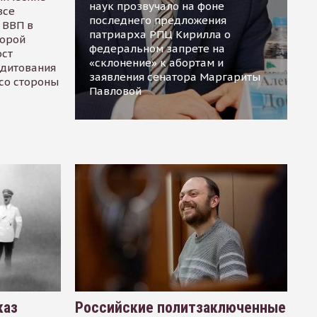
наук прозвучало на фоне
все
последнего предложения
 ВВП в
патриарха РПЦ Кирилла о
торой
федеральном запрете на
ост
«склонение» к абортам и
едитования
заявления сенатора Маргариты
 со стороны
Павловой
каз
Российские политзаключенные