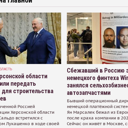
на главной
БЛАСТЬ
Сбежавший в Россию э
рсонской области
немецкого финтеха Wi
или передать
занялся сельхозбизне
 для строительства
автозапчастями
иев
Бывший операционный дир
аченной Россией
немецкой платёжной систем
ации Херсонской области
Ян Марсалек бежал из Евр
альдо встретился с
после краха компании в 202
ом Лукашенко в ходе своей
Сейчас он живёт в Москве, 