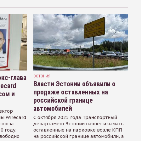
кс-глава
ЭСТОНИЯ
Власти Эстонии объявили о
recard
продаже оставленных на
сом и
российской границе
автомобилей
ектор
ы Wirecard
С октября 2025 года Транспортный
осоюза
департамент Эстонии начнет изымать
0 году.
оставленные на парковке возле КПП
свободно
на российской границе автомобили, а