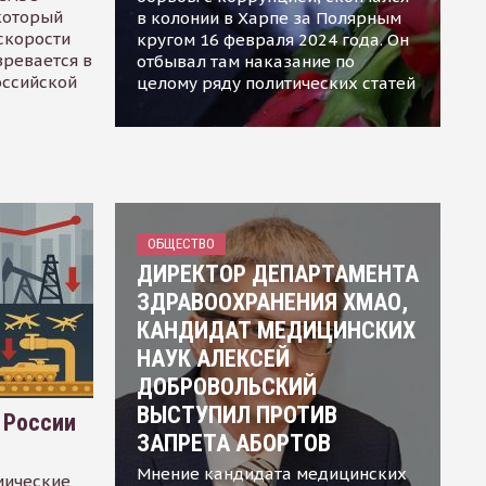
 который
в колонии в Харпе за Полярным
скорости
кругом 16 февраля 2024 года. Он
зревается в
отбывал там наказание по
оссийской
целому ряду политических статей
ОБЩЕСТВО
ДИРЕКТОР ДЕПАРТАМЕНТА
ЗДРАВООХРАНЕНИЯ ХМАО,
КАНДИДАТ МЕДИЦИНСКИХ
НАУК АЛЕКСЕЙ
ДОБРОВОЛЬСКИЙ
ВЫСТУПИЛ ПРОТИВ
 России
ЗАПРЕТА АБОРТОВ
Мнение кандидата медицинских
мические