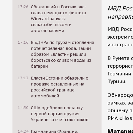
17:26
Сбежавший в Россию экс-
МВД Росс
глава немецкого финтеха
направле
Wirecard занялся
сельхозбизнесом и
МВД Росси
автозапчастями
экстремис
17:16
В «ДНР» по трубам отопления
иностранн
потечет зеленая вода. Таким
образом «власти» решили
В Рунете 
бороться со сливом воды из
террорист
батарей
Германии 
17:13
Власти Эстонии объявили о
Турции.
продаже оставленных на
российской границе
Обнародо
автомобилей
рамках за
14:30
США одобрили поставку
общему пр
первой партии оружия
РИА «Нов
Украине за счет союзников
Матери
14:24
Гражданина Франции,