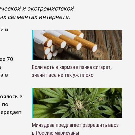
ической и экстремистской
ых сегментах интернета.
й и
ее 70
в
Если есть в кармане пачка сигарет,
ва в
значит все не так уж плохо
оялось в
 по
передает
Минздрав предлагает разрешить ввоз
в Россию марихуаны