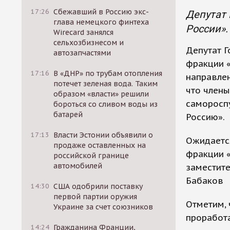
17:26
Сбежавший в Россию экс-
Депутат 
глава немецкого финтеха
России».
Wirecard занялся
сельхозбизнесом и
Депутат Г
автозапчастями
фракции 
17:16
В «ДНР» по трубам отопления
направле
потечет зеленая вода. Таким
что члены
образом «власти» решили
саморосп
бороться со сливом воды из
батарей
Россию».
17:13
Власти Эстонии объявили о
Ожидается
продаже оставленных на
фракции «
российской границе
автомобилей
заместите
Бабаков
14:30
США одобрили поставку
первой партии оружия
Отметим, 
Украине за счет союзников
проработа
14:24
Гражданина Франции,