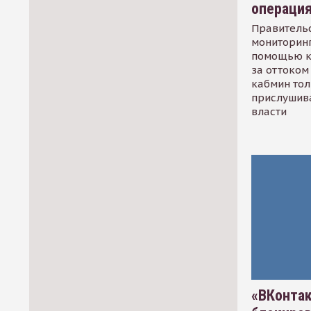
операци
Правительс
мониторинг
помощью к
за оттоком 
кабмин тол
прислушив
власти
«ВКонтак