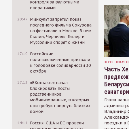
контроля за валютными
операциями
20:47
Минкульт запретил показ
последнего фильма Сокурова
на фестивале в Москве. В нем
Сталин, Черчилль, Гитлер и
Муссолини спорят о жизни
17:10
Российские
политзаключенные призвали
ХЕРСОНСКАЯ О
к голодовке солидарности 30
Часть Хе
октября
предлож
17:12
«ВКонтакте» начал
Беларуси
блокировать посты
санатор
родственников
Глава назн
мобилизованных, в которых
администр
они требуют вернуть близких
Владимир С
домой
Александр
поездки в 
14:11
Россия, США и ЕС провели
разговора 
секретные переговоры за