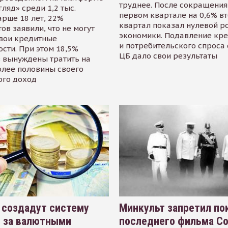
труднее. После сокращения
гляд» среди 1,2 тыс.
первом квартале на 0,6% в
арше 18 лет, 22%
квартал показал нулевой р
ов заявили, что не могут
экономики. Подавление кр
свои кредитные
и потребительского спроса
сти. При этом 18,5%
ЦБ дало свои результаты
 вынуждены тратить на
олее половины своего
ого доход
 создадут систему
Минкульт запретил по
я за валютными
последнего фильма С