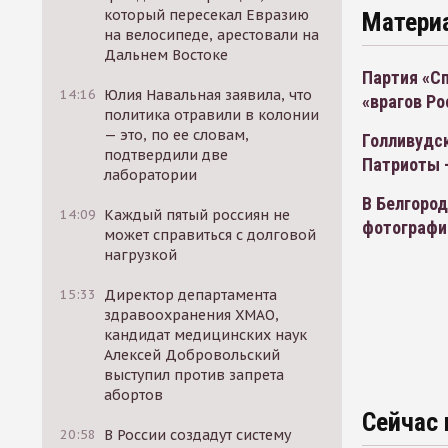
который пересекал Евразию
Матери
на велосипеде, арестовали на
Дальнем Востоке
Партия «Сп
14:16
Юлия Навальная заявила, что
«врагов Ро
политика отравили в колонии
— это, по ее словам,
Голливудск
подтвердили две
Патриоты 
лаборатории
В Белгоро
14:09
Каждый пятый россиян не
фотографи
может справиться с долговой
нагрузкой
15:33
Директор департамента
здравоохранения ХМАО,
кандидат медицинских наук
Алексей Добровольский
выступил против запрета
абортов
Сейчас 
20:58
В России создадут систему