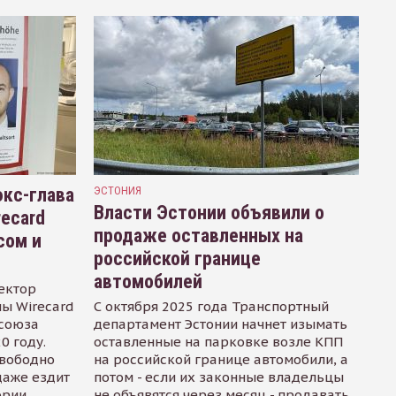
кс-глава
ЭСТОНИЯ
Власти Эстонии объявили о
recard
продаже оставленных на
сом и
российской границе
автомобилей
ектор
ы Wirecard
С октября 2025 года Транспортный
осоюза
департамент Эстонии начнет изымать
0 году.
оставленные на парковке возле КПП
свободно
на российской границе автомобили, а
даже ездит
потом - если их законные владельцы
ории
не объявятся через месяц - продавать.