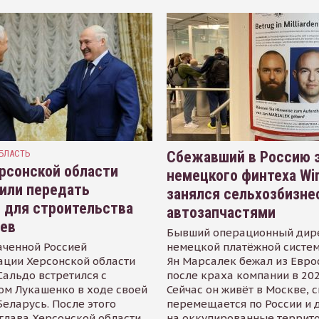
БЛАСТЬ
Сбежавший в Россию э
рсонской области
немецкого финтеха Wi
или передать
занялся сельхозбизне
 для строительства
автозапчастями
иев
Бывший операционный дир
аченной Россией
немецкой платёжной систем
ации Херсонской области
Ян Марсалек бежал из Евр
альдо встретился с
после краха компании в 202
ом Лукашенко в ходе своей
Сейчас он живёт в Москве, 
Беларусь. После этого
перемещается по России и 
глава Херсонской области
на оккупированные террит