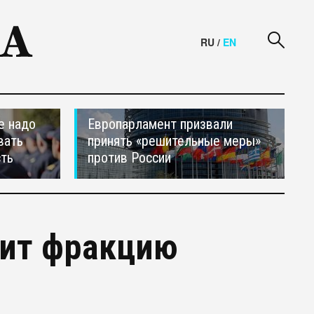
RU
/
EN
е надо
Европарламент призвали
вать
принять «решительные меры»
сть
против России
вит фракцию