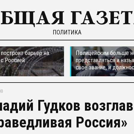
ПОЛИТИКА
построит барьер на
Полицейским больше н
 с Россией
представляться и назы
свое звание, и должно
00
надий Гудков возгла
раведливая Россия»