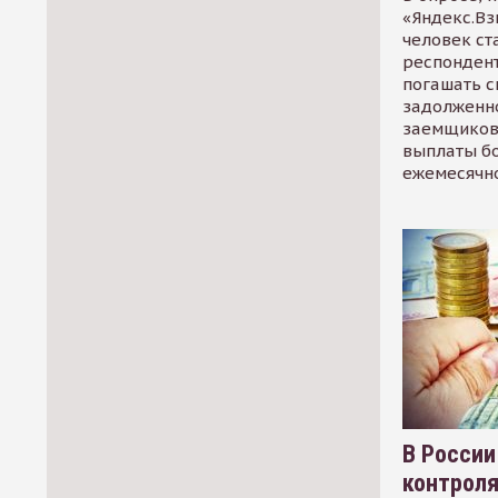
«Яндекс.Вз
человек ст
респондент
погашать 
задолженно
заемщиков
выплаты б
ежемесячн
В России
контрол