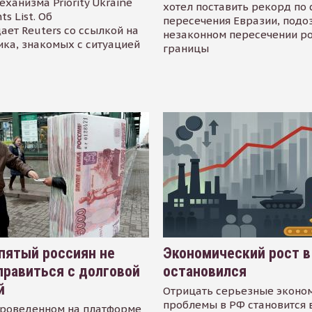
еханизма Priority Ukraine
хотел поставить рекорд по 
s List. Об
пересечения Евразии, подо
ает Reuters со ссылкой на
незаконном пересечении р
ика, знакомых с ситуацией
границы
пятый россиян не
Экономический рост в
равиться с долговой
остановился
й
Отрицать серьезные эконо
проблемы в РФ становится 
проведенном на платформе