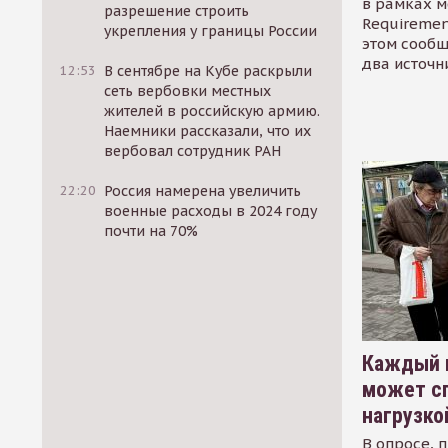
в рамках м
разрешение строить
Requirement
укрепления у границы России
этом сообщ
два источн
12:53
В сентябре на Кубе раскрыли
сеть вербовки местных
жителей в российскую армию.
Наемники рассказали, что их
вербовал сотрудник РАН
22:20
Россия намерена увеличить
военные расходы в 2024 году
почти на 70%
Каждый 
может сп
нагрузко
В опросе, 