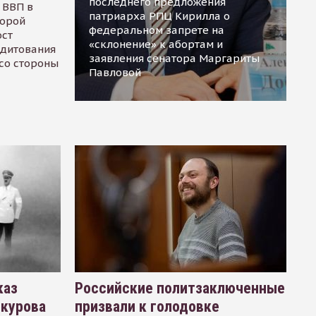
последнего предложения
 ВВП в
патриарха РПЦ Кирилла о
торой
федеральном запрете на
ост
«склонение» к абортам и
едитования
заявления сенатора Маргариты
 со стороны
Павловой
каз
Российские политзаключенные
окурова
призвали к голодовке