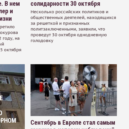
. В нем
солидарности 30 октября
лер и
Несколько российских политиков и
общественных деятелей, находящихся
изни
за решеткой и признанных
ретило
политзаключенными, заявили, что
Сокурова
проведут 30 октября однодневную
 году, на
голодовку
ый
15 октября
Е
О
ОРНОМ
Сентябрь в Европе стал самым