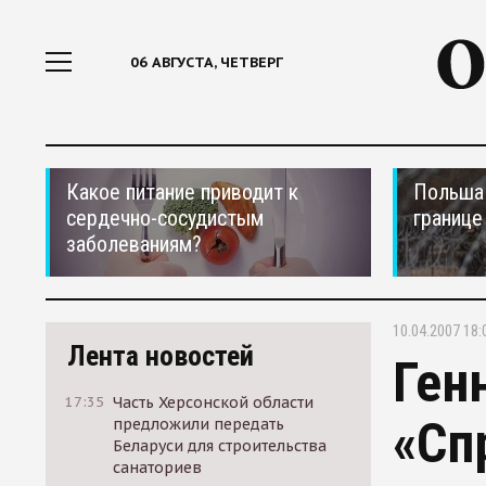
06 АВГУСТА, ЧЕТВЕРГ
Какое питание приводит к
Польша 
сердечно-сосудистым
границе
заболеваниям?
10.04.2007 18:
Лента новостей
Ген
17:35
Часть Херсонской области
«Сп
предложили передать
Беларуси для строительства
санаториев