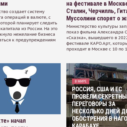
ями
на фестивале в Москве
Сталин, Черчилль, Гит
тво создает систему
а операций в валюте, с
Муссолини спорят о ж
оторой планирует следить
Министерство культуры зап
капитала из России. На это
показ фильма Александра 
кнуло нежелание бизнеса
«Сказка», вышедшего в 2022
аться к предупреждениям
фестивале КАРО.Арт, котор
проходит в Москве с 10 по 
В МИРЕ
РОССИЯ, США И ЕС
ПРОВЕЛИ СЕКРЕТНЫ
ПЕРЕГОВОРЫ ЗА
НЕСКОЛЬКО ДНЕЙ Д
ОБОСТРЕНИЯ В НАГ
те» начал
КАРАБАХЕ