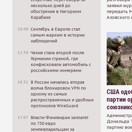
заявил жур
несколько дней до
передать М
обострения в Нагорном
Азовского 
Карабахе
16:09
Сентябрь в Европе стал
самым жарким в истории
наблюдений
12:39
Чехия стала второй после
Германии страной, где
конфисковали автомобиль с
российскими номерами
18:32
В России началась вторая
волна блокировок VPN по
США одоб
одному из самых
партии о
распространенных и удобных
протоколов WireGuard
союзник
Администр
17:07
Власти Финляндии заплатят
Дональда 
по 750 евро
партию во
землевладельцам за