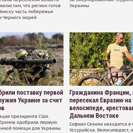
налистам, что регион готов
Украины
инску часть побережья
и Черного морей
рили поставку первой
Гражданина Франции,
ружия Украине за счет
пересекал Евразию на
ов
велосипеде, арестова
Дальнем Востоке
ация президента США
Трампа одобрила первую
Софиан Сехили находится в
енной помощи для Украины
Уссурийска. Велосипедист,