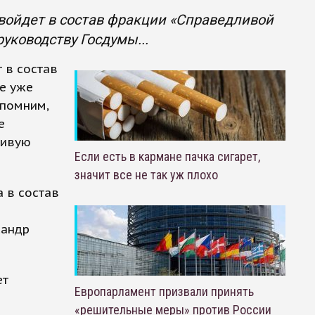
войдет в состав фракции «Справедливой
уководству Госдумы...
 в состав
е уже
апомним,
е
ливую
Если есть в кармане пачка сигарет,
значит все не так уж плохо
а в состав
сандр
ет
Европарламент призвали принять
«решительные меры» против России