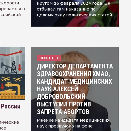
скорости
кругом 16 февраля 2024 года. Он
зревается в
отбывал там наказание по
оссийской
целому ряду политических статей
ОБЩЕСТВО
ДИРЕКТОР ДЕПАРТАМЕНТА
ЗДРАВООХРАНЕНИЯ ХМАО,
КАНДИДАТ МЕДИЦИНСКИХ
НАУК АЛЕКСЕЙ
ДОБРОВОЛЬСКИЙ
ВЫСТУПИЛ ПРОТИВ
 России
ЗАПРЕТА АБОРТОВ
Мнение кандидата медицинских
мические
наук прозвучало на фоне
все