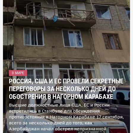
В МИРЕ
РОССИЯ, США И ЕС ПРОВЕЛИ СЕКРЕТНЫЕ
ПЕРЕГОВОРЫ ЗА НЕСКОЛЬКО ДНЕЙ ДО
ОБОСТРЕНИЯ В НАГОРНОМ КАРАБАХЕ
Высшие должностные лица США, ЕС и России
встретились в Стамбуле для обсуждения
противостояния в Нагорном Карабахе 17 сентября,
всего за несколько дней до того, как
Азербайджан начал обстрел непризнанной