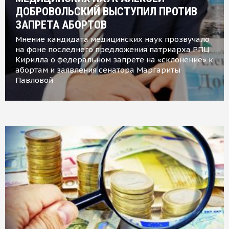
ДОБРОВОЛЬСКИЙ ВЫСТУПИЛ ПРОТИВ
ЗАПРЕТА АБОРТОВ
Мнение кандидата медицинских наук прозвучало
на фоне последнего предложения патриарха РПЦ
Кирилла о федеральном запрете на «склонение» к
абортам и заявления сенатора Маргариты
Павловой