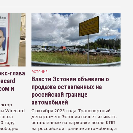
кс-глава
ЭСТОНИЯ
Власти Эстонии объявили о
recard
продаже оставленных на
сом и
российской границе
автомобилей
ектор
ы Wirecard
С октября 2025 года Транспортный
осоюза
департамент Эстонии начнет изымать
0 году.
оставленные на парковке возле КПП
свободно
на российской границе автомобили, а