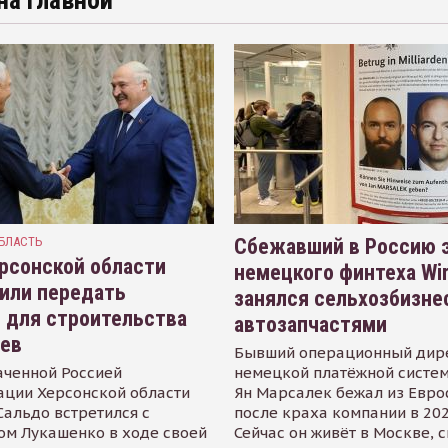
на главной
БЛАСТЬ
Сбежавший в Россию э
рсонской области
немецкого финтеха Wi
или передать
занялся сельхозбизне
 для строительства
автозапчастями
иев
Бывший операционный дир
аченной Россией
немецкой платёжной систем
ации Херсонской области
Ян Марсалек бежал из Евр
альдо встретился с
после краха компании в 202
ом Лукашенко в ходе своей
Сейчас он живёт в Москве, 