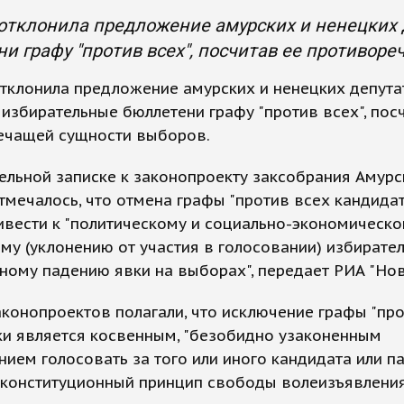
отклонила предложение амурских и ненецких 
и графу "против всех", посчитав ее противор
тклонила предложение амурских и ненецких депута
 избирательные бюллетени графу "против всех", пос
ечащей сущности выборов.
ельной записке к законопроекту заксобрания Амурс
тмечалось, что отмена графы "против всех кандида
вести к "политическому и социально-экономическ
му (уклонению от участия в голосовании) избирател
ному падению явки на выборах", передает РИА "Нов
конопроектов полагали, что исключение графы "про
ки является косвенным, "безобидно узаконенным
ием голосовать за того или иного кандидата или па
 конституционный принцип свободы волеизъявления