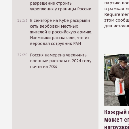
партию во
разрешение строить
в рамках м
укрепления у границы России
Requirement
этом сообщ
12:53
В сентябре на Кубе раскрыли
два источн
сеть вербовки местных
жителей в российскую армию.
Наемники рассказали, что их
вербовал сотрудник РАН
22:20
Россия намерена увеличить
военные расходы в 2024 году
почти на 70%
Каждый 
может сп
нагрузко