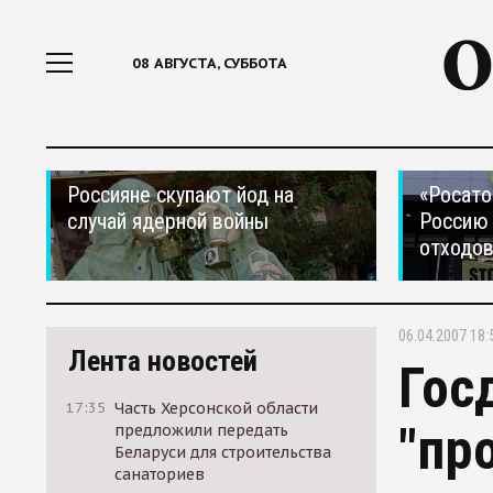
08 АВГУСТА, СУББОТА
Россияне скупают йод на
«Росато
случай ядерной войны
Россию 
отходо
06.04.2007 18:
Лента новостей
Гос
17:35
Часть Херсонской области
"пр
предложили передать
Беларуси для строительства
санаториев