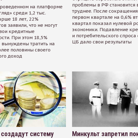
проблемы в РФ становится 
проведенном на платформе
труднее. После сокращения
гляд» среди 1,2 тыс.
первом квартале на 0,6% в
арше 18 лет, 22%
квартал показал нулевой р
ов заявили, что не могут
экономики. Подавление кр
свои кредитные
и потребительского спроса
сти. При этом 18,5%
ЦБ дало свои результаты
 вынуждены тратить на
олее половины своего
ого доход
 создадут систему
Минкульт запретил по