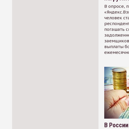
В опросе, 
«Яндекс.Вз
человек ст
респондент
погашать 
задолженно
заемщиков
выплаты б
ежемесячн
В России