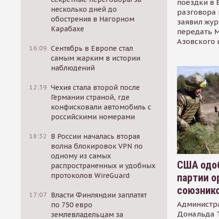
поездки в 
несколько дней до
разговора 
обострения в Нагорном
заявил жур
Карабахе
передать М
Азовского 
16:09
Сентябрь в Европе стал
самым жарким в истории
наблюдений
12:39
Чехия стала второй после
Германии страной, где
конфисковали автомобиль с
российскими номерами
18:32
В России началась вторая
волна блокировок VPN по
одному из самых
США одоб
распространенных и удобных
протоколов WireGuard
партии о
союзник
17:07
Власти Финляндии заплатят
Администр
по 750 евро
Дональда 
землевладельцам за