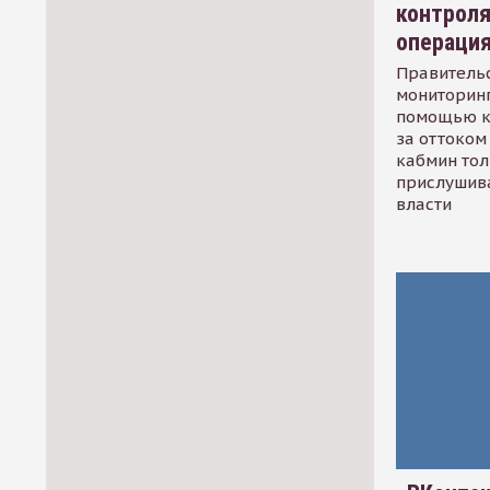
контрол
операци
Правительс
мониторинг
помощью к
за оттоком 
кабмин тол
прислушив
власти