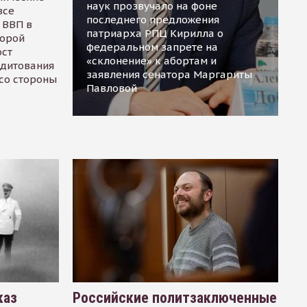
наук прозвучало на фоне
все
последнего предложения
 ВВП в
патриарха РПЦ Кирилла о
торой
федеральном запрете на
ост
«склонение» к абортам и
едитования
заявления сенатора Маргариты
 со стороны
Павловой
каз
Российские политзаключенные