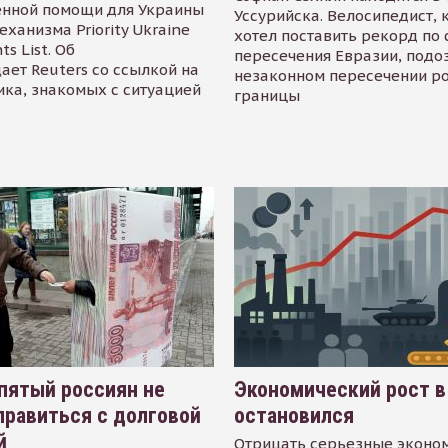
енной помощи для Украины
Уссурийска. Велосипедист,
еханизма Priority Ukraine
хотел поставить рекорд по 
s List. Об
пересечения Евразии, подо
ает Reuters со ссылкой на
незаконном пересечении р
ика, знакомых с ситуацией
границы
пятый россиян не
Экономический рост в
равиться с долговой
остановился
й
Отрицать серьезные эконо