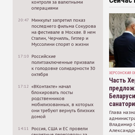
Сейчас 
контроля за валютными
операциями
20:47
Минкульт запретил показ
последнего фильма Сокурова
на фестивале в Москве. В нем
Сталин, Черчилль, Гитлер и
Муссолини спорят о жизни
17:10
Российские
политзаключенные призвали
к голодовке солидарности 30
ХЕРСОНСКАЯ О
октября
Часть Хе
17:12
«ВКонтакте» начал
предлож
блокировать посты
Беларуси
родственников
санатор
мобилизованных, в которых
они требуют вернуть близких
Глава назн
домой
администр
Владимир С
14:11
Россия, США и ЕС провели
Александр
секретные переговоры за