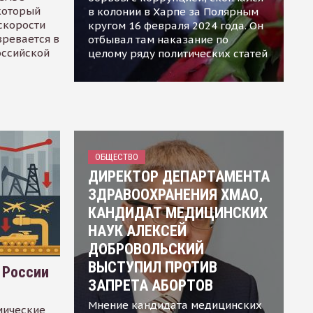
 который
в колонии в Харпе за Полярным
скорости
кругом 16 февраля 2024 года. Он
зревается в
отбывал там наказание по
оссийской
целому ряду политических статей
ОБЩЕСТВО
ДИРЕКТОР ДЕПАРТАМЕНТА
ЗДРАВООХРАНЕНИЯ ХМАО,
КАНДИДАТ МЕДИЦИНСКИХ
НАУК АЛЕКСЕЙ
ДОБРОВОЛЬСКИЙ
ВЫСТУПИЛ ПРОТИВ
 России
ЗАПРЕТА АБОРТОВ
Мнение кандидата медицинских
мические