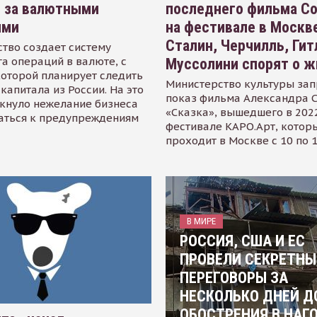
я за валютными
последнего фильма С
ями
на фестивале в Москве
Сталин, Черчилль, Гит
тво создает систему
а операций в валюте, с
Муссолини спорят о ж
оторой планирует следить
Министерство культуры зап
капитала из России. На это
показ фильма Александра 
кнуло нежелание бизнеса
«Сказка», вышедшего в 2022
аться к предупреждениям
фестивале КАРО.Арт, котор
проходит в Москве с 10 по 
В МИРЕ
РОССИЯ, США И ЕС
ПРОВЕЛИ СЕКРЕТНЫ
ПЕРЕГОВОРЫ ЗА
НЕСКОЛЬКО ДНЕЙ Д
ОБОСТРЕНИЯ В НАГ