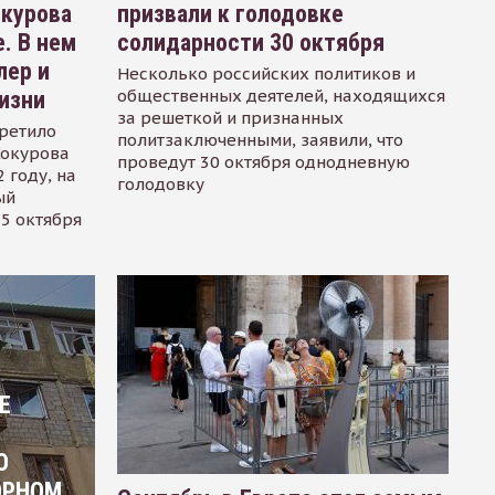
окурова
призвали к голодовке
. В нем
солидарности 30 октября
лер и
Несколько российских политиков и
общественных деятелей, находящихся
изни
за решеткой и признанных
ретило
политзаключенными, заявили, что
Сокурова
проведут 30 октября однодневную
 году, на
голодовку
ый
15 октября
Е
О
ОРНОМ