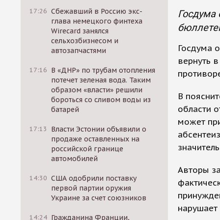
17:26
Сбежавший в Россию экс-
Госдума 
глава немецкого финтеха
бюллетен
Wirecard занялся
сельхозбизнесом и
Госдума о
автозапчастями
вернуть в
17:16
В «ДНР» по трубам отопления
противор
потечет зеленая вода. Таким
образом «власти» решили
В пояснит
бороться со сливом воды из
области о
батарей
может при
17:13
Власти Эстонии объявили о
абсентеиз
продаже оставленных на
значитель
российской границе
автомобилей
Авторы за
14:30
США одобрили поставку
фактичес
первой партии оружия
принужден
Украине за счет союзников
нарушает
14:24
Гражданина Франции,