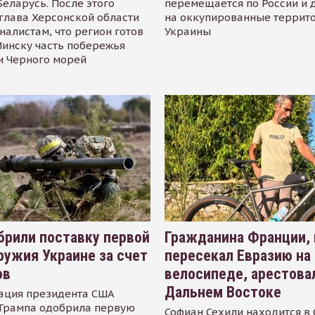
Беларусь. После этого
перемещается по России и 
глава Херсонской области
на оккупированные террит
налистам, что регион готов
Украины
инску часть побережья
и Черного морей
рили поставку первой
Гражданина Франции,
ружия Украине за счет
пересекал Евразию на
ов
велосипеде, арестова
Дальнем Востоке
ация президента США
Трампа одобрила первую
Софиан Сехили находится в