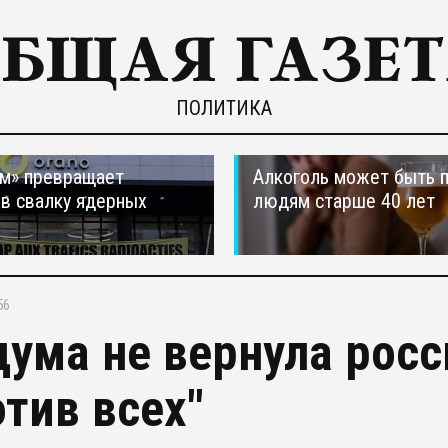
ПОЛИТИКА
м» превращает
Алкоголь может быть 
в свалку ядерных
людям старше 40 лет
в
56
дума не вернула рос
отив всех"