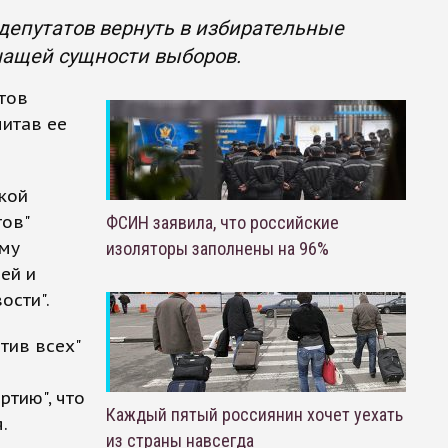
депутатов вернуть в избирательные
ечащей сущности выборов.
тов
читав ее
кой
тов"
ФСИН заявила, что российские
ому
изоляторы заполнены на 96%
ей и
ости".
тив всех"
ртию", что
Каждый пятый россиянин хочет уехать
.
из страны навсегда