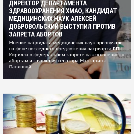
ДИРЕКТОР ДЕПАРТАМЕНТА
ЗДРАВООХРАНЕНИЯ ХМАО, КАНДИДАТ
МЕДИЦИНСКИХ НАУК АЛЕКСЕЙ
ДОБРОВОЛЬСКИЙ ВЫСТУПИЛ ПРОТИВ
ЗАПРЕТА АБОРТОВ
Мнение кандидата медицинских наук прозвучало
на фоне последнего предложения патриарха РПЦ
Кирилла о федеральном запрете на «склонение» к
абортам и заявления сенатора Маргариты
Павловой