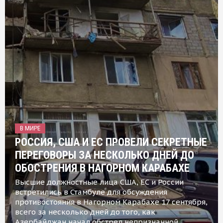
В МИРЕ
РОССИЯ, США И ЕС ПРОВЕЛИ СЕКРЕТНЫЕ
ПЕРЕГОВОРЫ ЗА НЕСКОЛЬКО ДНЕЙ ДО
ОБОСТРЕНИЯ В НАГОРНОМ КАРАБАХЕ
Высшие должностные лица США, ЕС и России
встретились в Стамбуле для обсуждения
противостояния в Нагорном Карабахе 17 сентября,
всего за несколько дней до того, как
Азербайджан начал обстрел непризнанной