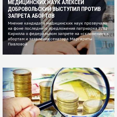
МЕДИЦИНСКИХ НАУК АЛЕКСЕЙ
ДОБРОВОЛЬСКИЙ ВЫСТУПИЛ ПРОТИВ
ЗАПРЕТА АБОРТОВ
Мнение кандидата медицинских наук прозвучало
на фоне последнего предложения патриарха РПЦ
Кирилла о федеральном запрете на «склонение» к
абортам и заявления сенатора Маргариты
Павловой