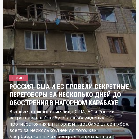
В МИРЕ
РОССИЯ, США И ЕС ПРОВЕЛИ СЕКРЕТНЫЕ
ПЕРЕГОВОРЫ ЗА НЕСКОЛЬКО ДНЕЙ ДО
ОБОСТРЕНИЯ В НАГОРНОМ КАРАБАХЕ
Высшие должностные лица США, ЕС и России
встретились в Стамбуле для обсуждения
противостояния в Нагорном Карабахе 17 сентября,
всего за несколько дней до того, как
Азербайджан начал обстрел непризнанной