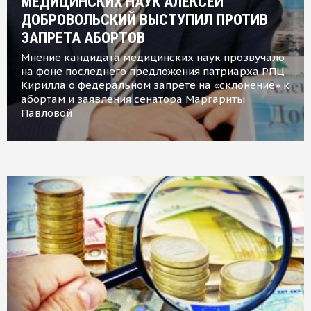
МЕДИЦИНСКИХ НАУК АЛЕКСЕЙ
ДОБРОВОЛЬСКИЙ ВЫСТУПИЛ ПРОТИВ
ЗАПРЕТА АБОРТОВ
Мнение кандидата медицинских наук прозвучало
на фоне последнего предложения патриарха РПЦ
Кирилла о федеральном запрете на «склонение» к
абортам и заявления сенатора Маргариты
Павловой