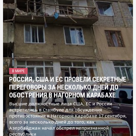
В МИРЕ
РОССИЯ, США И ЕС ПРОВЕЛИ СЕКРЕТНЫЕ
ПЕРЕГОВОРЫ ЗА НЕСКОЛЬКО ДНЕЙ ДО
ОБОСТРЕНИЯ В НАГОРНОМ КАРАБАХЕ
Высшие должностные лица США, ЕС и России
встретились в Стамбуле для обсуждения
противостояния в Нагорном Карабахе 17 сентября,
всего за несколько дней до того, как
Азербайджан начал обстрел непризнанной
республики