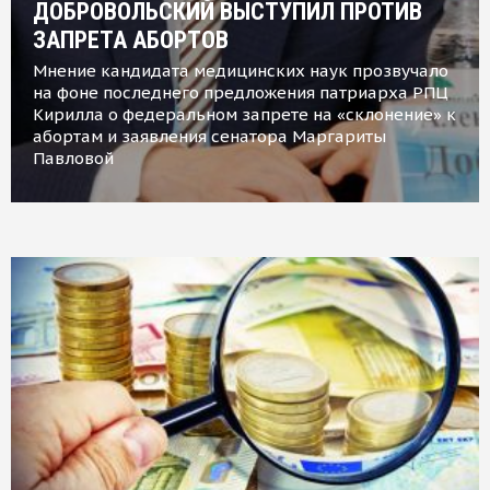
ДОБРОВОЛЬСКИЙ ВЫСТУПИЛ ПРОТИВ
ЗАПРЕТА АБОРТОВ
Мнение кандидата медицинских наук прозвучало
на фоне последнего предложения патриарха РПЦ
Кирилла о федеральном запрете на «склонение» к
абортам и заявления сенатора Маргариты
Павловой