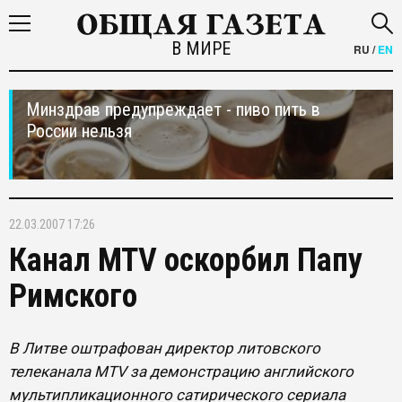
В МИРЕ
RU
/
EN
Минздрав предупреждает - пиво пить в
России нельзя
22.03.2007 17:26
Канал MTV оскорбил Папу
Римского
В Литве оштрафован директор литовского
телеканала MTV за демонстрацию английского
мультипликационного сатирического сериала