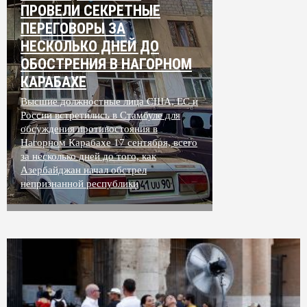
ПРОВЕЛИ СЕКРЕТНЫЕ
ПЕРЕГОВОРЫ ЗА
НЕСКОЛЬКО ДНЕЙ ДО
ОБОСТРЕНИЯ В НАГОРНОМ
КАРАБАХЕ
Высшие должностные лица США, ЕС и
России встретились в Стамбуле для
обсуждения противостояния в
Нагорном Карабахе 17 сентября, всего
за несколько дней до того, как
Азербайджан начал обстрел
непризнанной республики