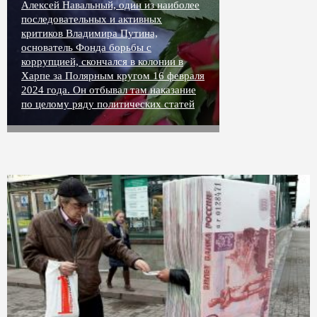
Алексей Навальный, один из наиболее
последовательных и активных
критиков Владимира Путина,
основатель Фонда борьбы с
коррупцией, скончался в колонии в
Харпе за Полярным кругом 16 февраля
2024 года. Он отбывал там наказание
по целому ряду политических статей