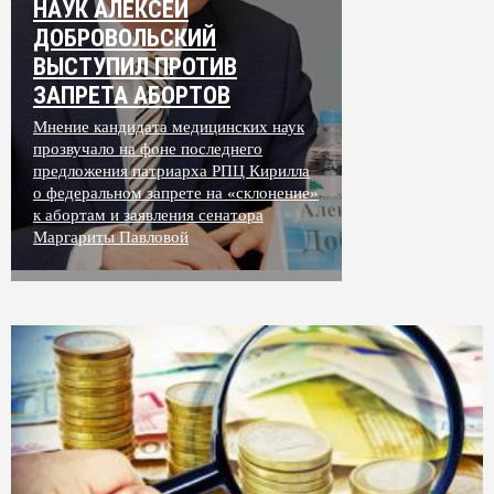
НАУК АЛЕКСЕЙ
ДОБРОВОЛЬСКИЙ
ВЫСТУПИЛ ПРОТИВ
ЗАПРЕТА АБОРТОВ
Мнение кандидата медицинских наук
прозвучало на фоне последнего
предложения патриарха РПЦ Кирилла
о федеральном запрете на «склонение»
к абортам и заявления сенатора
Маргариты Павловой