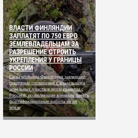
ВЛАСТИ ФИНЛЯНДИИ
ЗАПЛАТЯТ ПО 750 ЕВРО
ЗЕМЛЕВЛАДЕЛЬЦАМ ЗА
РАЗРЕШЕНИЕ СТРОИТЬ
УКРЕПЛЕНИЯ У ГРАНИЦЫ
РОССИИ
Силы обороны Финляндии заключают
секретные соглашения с владельцами
земельных участков возле границы с
Россией, позволяющие военным начать
фортификационные работы на их
земле