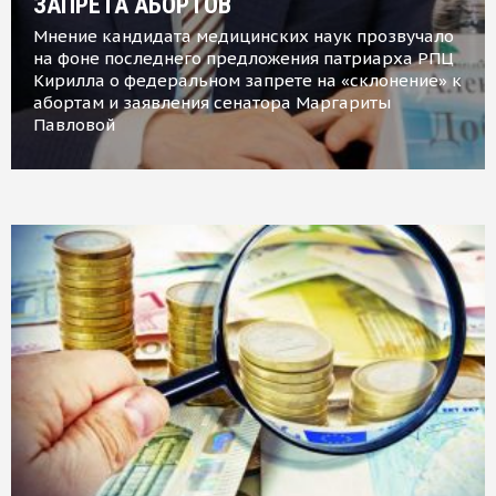
ЗАПРЕТА АБОРТОВ
Мнение кандидата медицинских наук прозвучало
на фоне последнего предложения патриарха РПЦ
Кирилла о федеральном запрете на «склонение» к
абортам и заявления сенатора Маргариты
Павловой