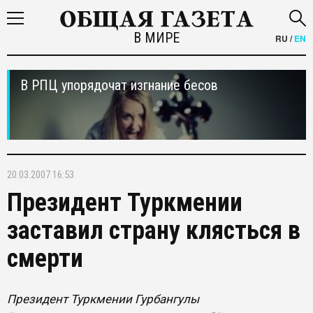
В МИРЕ
RU
/
EN
В РПЦ упорядочат изгнание бесов
20.03.2007 16:53
Президент Туркмении
заставил страну клясться в
смерти
Президент Туркмении Гурбангулы