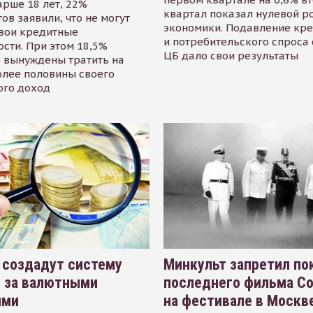
арше 18 лет, 22%
квартал показал нулевой р
ов заявили, что не могут
экономики. Подавление кр
свои кредитные
и потребительского спроса
сти. При этом 18,5%
ЦБ дало свои результаты
 вынуждены тратить на
олее половины своего
ого доход
 создадут систему
Минкульт запретил по
я за валютными
последнего фильма С
ями
на фестивале в Москве