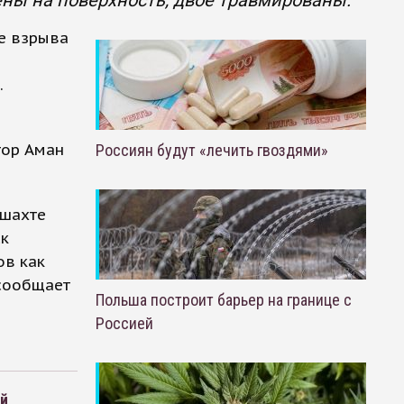
ены на поверхность, двое травмированы.
е взрыва
.
тор Аман
Россиян будут «лечить гвоздями»
 шахте
ск
ов как
 сообщает
Польша построит барьер на границе с
Россией
ий