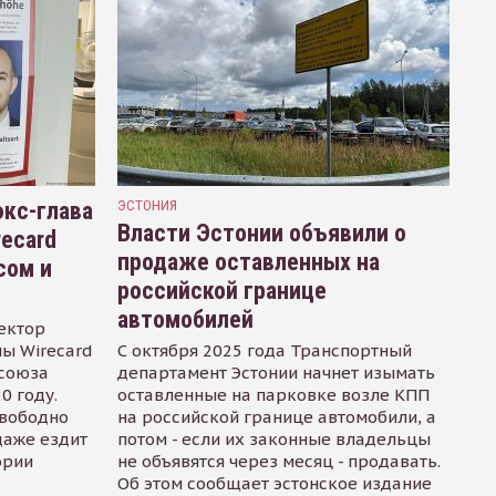
кс-глава
ЭСТОНИЯ
Власти Эстонии объявили о
recard
продаже оставленных на
сом и
российской границе
автомобилей
ектор
ы Wirecard
С октября 2025 года Транспортный
осоюза
департамент Эстонии начнет изымать
0 году.
оставленные на парковке возле КПП
свободно
на российской границе автомобили, а
даже ездит
потом - если их законные владельцы
ории
не объявятся через месяц - продавать.
Об этом сообщает эстонское издание