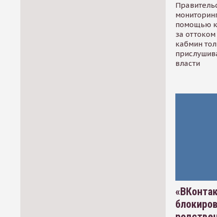
Правительс
мониторинг
помощью к
за оттоком 
кабмин тол
прислушив
власти
«ВКонтак
блокиро
родстве