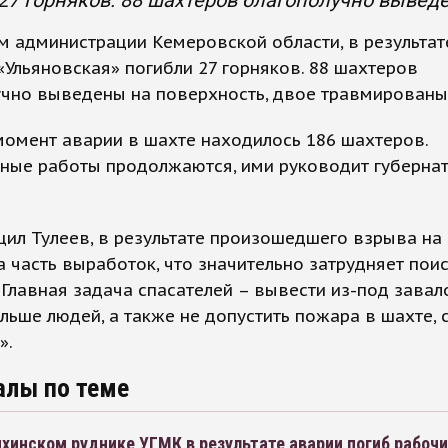
27 горняков. 88 шахтеров благополучно вывед
 администрации Кемеровской области, в результат
«Ульяновская» погибли 27 горняков. 88 шахтеров
учно выведены на поверхность, двое травмированы
момент аварии в шахте находилось 186 шахтеров.
ьные работы продолжаются, ими руководит губерна
ил Тулеев, в результате произошедшего взрыва на
 часть выработок, что значительно затрудняет пои
 Главная задача спасателей – вывести из-под завал
ьше людей, а также не допустить пожара в шахте,
».
алы по теме
хинском руднике УГМК в результате аварии погиб рабоч