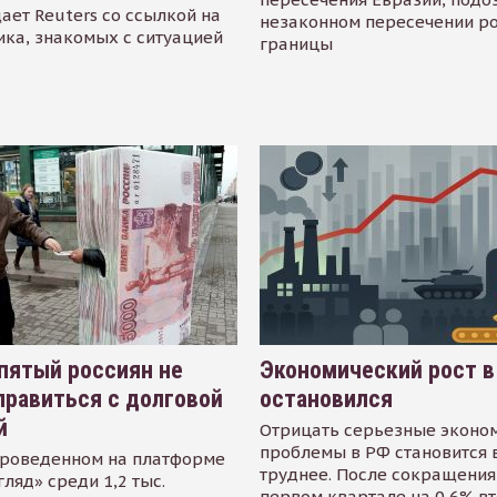
ает Reuters со ссылкой на
незаконном пересечении р
ика, знакомых с ситуацией
границы
пятый россиян не
Экономический рост в
равиться с долговой
остановился
й
Отрицать серьезные эконо
проблемы в РФ становится 
проведенном на платформе
труднее. После сокращения
гляд» среди 1,2 тыс.
первом квартале на 0,6% в