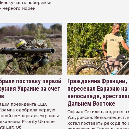
инску часть побережья
и Черного морей
рили поставку первой
Гражданина Франции,
ружия Украине за счет
пересекал Евразию на
ов
велосипеде, арестова
Дальнем Востоке
ация президента США
Трампа одобрила первую
Софиан Сехили находится в
енной помощи для Украины
Уссурийска. Велосипедист,
еханизма Priority Ukraine
хотел поставить рекорд по 
s List. Об
пересечения Евразии, подо