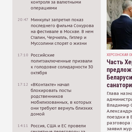
контроля за валютными
операциями
20:47
Минкульт запретил показ
последнего фильма Сокурова
на фестивале в Москве. В нем
Сталин, Черчилль, Гитлер и
Муссолини спорят о жизни
ХЕРСОНСКАЯ О
17:10
Российские
Часть Хе
политзаключенные призвали
к голодовке солидарности 30
предлож
октября
Беларуси
санатор
17:12
«ВКонтакте» начал
блокировать посты
Глава назн
родственников
администр
мобилизованных, в которых
Владимир С
они требуют вернуть близких
Александр
домой
поездки в 
разговора 
14:11
Россия, США и ЕС провели
заявил жур
секретные переговоры за