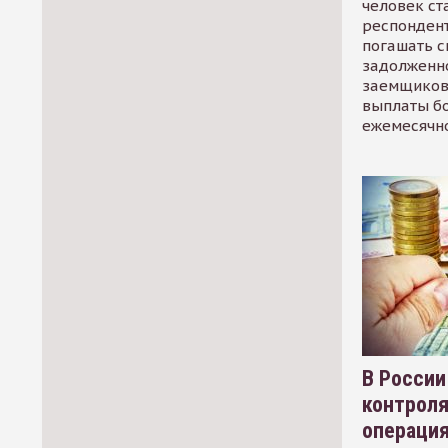
человек ст
респондент
погашать 
задолженно
заемщиков
выплаты б
ежемесячн
В России
контрол
операци