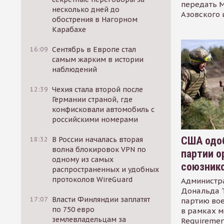
передать М
несколько дней до
Азовского 
обострения в Нагорном
Карабахе
16:09
Сентябрь в Европе стал
самым жарким в истории
наблюдений
12:39
Чехия стала второй после
Германии страной, где
конфисковали автомобиль с
российскими номерами
США одоб
18:32
В России началась вторая
волна блокировок VPN по
партии о
одному из самых
союзник
распространенных и удобных
протоколов WireGuard
Администр
Дональда 
17:07
Власти Финляндии заплатят
партию во
по 750 евро
в рамках м
землевладельцам за
Requirement