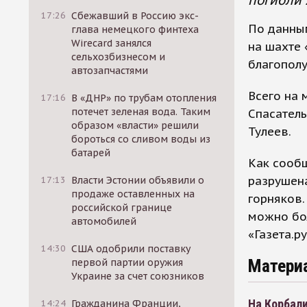
погибли 
17:26
Сбежавший в Россию экс-
По данным
глава немецкого финтеха
Wirecard занялся
на шахте 
сельхозбизнесом и
благопол
автозапчастями
Всего на 
17:16
В «ДНР» по трубам отопления
потечет зеленая вода. Таким
Спасател
образом «власти» решили
Тулеев.
бороться со сливом воды из
батарей
Как сообщ
разрушена
17:13
Власти Эстонии объявили о
продаже оставленных на
горняков.
российской границе
можно бол
автомобилей
«Газета.ру
14:30
США одобрили поставку
Матери
первой партии оружия
Украине за счет союзников
На Корбали
14:24
Гражданина Франции,