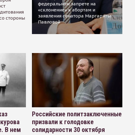
федеральном запрете на
ост
«склонение» к абортам и
едитования
заявления сенатора Маргариты
 со стороны
Павловой
каз
Российские политзаключенные
окурова
призвали к голодовке
. В нем
солидарности 30 октября