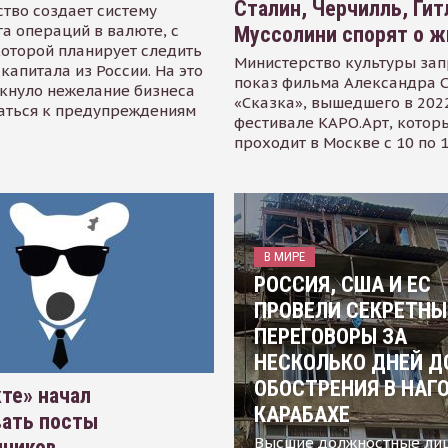
Сталин, Черчилль, Гит
тво создает систему
а операций в валюте, с
Муссолини спорят о ж
оторой планирует следить
Министерство культуры зап
капитала из России. На это
показ фильма Александра 
кнуло нежелание бизнеса
«Сказка», вышедшего в 2022
аться к предупреждениям
фестивале КАРО.Арт, котор
проходит в Москве с 10 по 
В МИРЕ
РОССИЯ, США И ЕС
ПРОВЕЛИ СЕКРЕТНЫ
ПЕРЕГОВОРЫ ЗА
НЕСКОЛЬКО ДНЕЙ Д
ОБОСТРЕНИЯ В НАГ
те» начал
КАРАБАХЕ
вать посты
Высшие должностные ли
нников