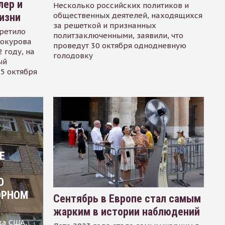
лер и
Несколько российских политиков и
общественных деятелей, находящихся
изни
за решеткой и признанных
ретило
политзаключенными, заявили, что
Сокурова
проведут 30 октября однодневную
 году, на
голодовку
ый
15 октября
Е
О
ОРНОМ
Сентябрь в Европе стал самым
жарким в истории наблюдений
ца США,