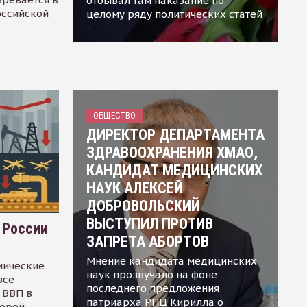
отбывал там наказание по
оссийской
целому ряду политических статей
ОБЩЕСТВО
ДИРЕКТОР ДЕПАРТАМЕНТА
ЗДРАВООХРАНЕНИЯ ХМАО,
КАНДИДАТ МЕДИЦИНСКИХ
НАУК АЛЕКСЕЙ
ДОБРОВОЛЬСКИЙ
ВЫСТУПИЛ ПРОТИВ
 России
ЗАПРЕТА АБОРТОВ
Мнение кандидата медицинских
мические
наук прозвучало на фоне
все
последнего предложения
 ВВП в
патриарха РПЦ Кирилла о
торой