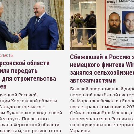
БЛАСТЬ
Сбежавший в Россию э
рсонской области
немецкого финтеха Wi
или передать
занялся сельхозбизне
 для строительства
автозапчастями
иев
Бывший операционный дир
аченной Россией
немецкой платёжной систем
ации Херсонской области
Ян Марсалек бежал из Евр
альдо встретился с
после краха компании в 202
ом Лукашенко в ходе своей
Сейчас он живёт в Москве, 
Беларусь. После этого
перемещается по России и 
глава Херсонской области
на оккупированные террит
налистам, что регион готов
Украины