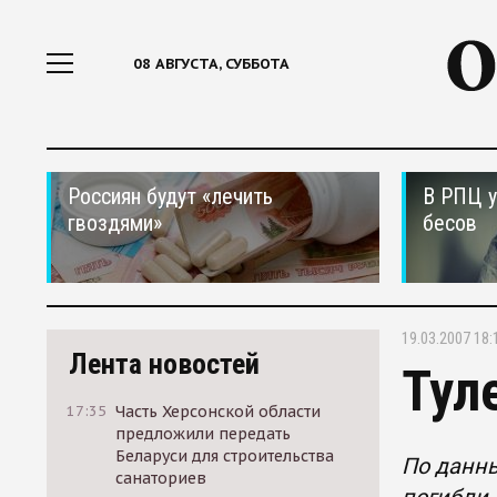
08 АВГУСТА, СУББОТА
Россиян будут «лечить
В РПЦ у
гвоздями»
бесов
19.03.2007 18:
Лента новостей
Тул
17:35
Часть Херсонской области
предложили передать
Беларуси для строительства
По данны
санаториев