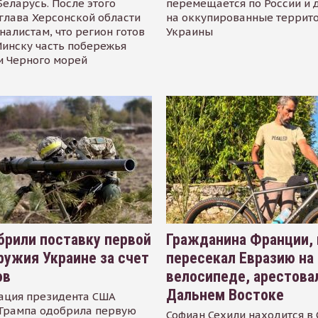
Беларусь. После этого
перемещается по России и 
глава Херсонской области
на оккупированные террит
налистам, что регион готов
Украины
инску часть побережья
и Черного морей
рили поставку первой
Гражданина Франции,
ружия Украине за счет
пересекал Евразию на
ов
велосипеде, арестова
Дальнем Востоке
ация президента США
Трампа одобрила первую
Софиан Сехили находится в