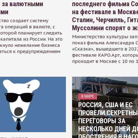
я за валютными
последнего фильма С
ями
на фестивале в Москве
Сталин, Черчилль, Гит
тво создает систему
а операций в валюте, с
Муссолини спорят о ж
оторой планирует следить
Министерство культуры зап
капитала из России. На это
показ фильма Александра 
кнуло нежелание бизнеса
«Сказка», вышедшего в 2022
аться к предупреждениям
фестивале КАРО.Арт, котор
проходит в Москве с 10 по 
В МИРЕ
РОССИЯ, США И ЕС
ПРОВЕЛИ СЕКРЕТНЫ
ПЕРЕГОВОРЫ ЗА
НЕСКОЛЬКО ДНЕЙ Д
ОБОСТРЕНИЯ В НАГ