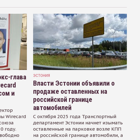
кс-глава
ЭСТОНИЯ
Власти Эстонии объявили о
recard
продаже оставленных на
сом и
российской границе
автомобилей
ектор
ы Wirecard
С октября 2025 года Транспортный
осоюза
департамент Эстонии начнет изымать
0 году.
оставленные на парковке возле КПП
свободно
на российской границе автомобили, а