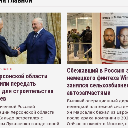
на главной
БЛАСТЬ
Сбежавший в Россию э
рсонской области
немецкого финтеха Wi
или передать
занялся сельхозбизне
 для строительства
автозапчастями
иев
Бывший операционный дир
аченной Россией
немецкой платёжной систем
ации Херсонской области
Ян Марсалек бежал из Евр
альдо встретился с
после краха компании в 202
ом Лукашенко в ходе своей
Сейчас он живёт в Москве, 