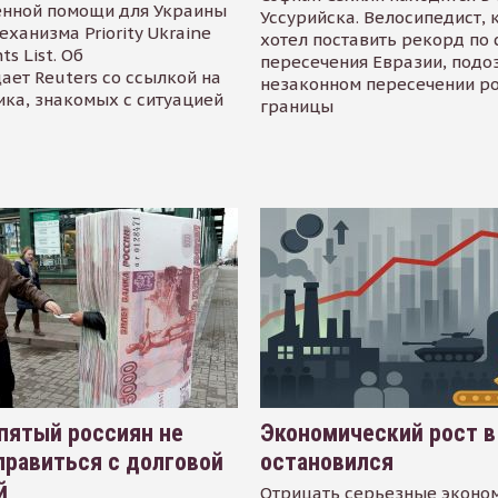
енной помощи для Украины
Уссурийска. Велосипедист,
еханизма Priority Ukraine
хотел поставить рекорд по 
s List. Об
пересечения Евразии, подо
ает Reuters со ссылкой на
незаконном пересечении р
ика, знакомых с ситуацией
границы
пятый россиян не
Экономический рост в
равиться с долговой
остановился
й
Отрицать серьезные эконо