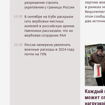
партию во
разрешение строить
в рамках м
укрепления у границы России
Requirement
этом сообщ
12:53
В сентябре на Кубе раскрыли
два источн
сеть вербовки местных
жителей в российскую армию.
Наемники рассказали, что их
вербовал сотрудник РАН
22:20
Россия намерена увеличить
военные расходы в 2024 году
почти на 70%
Каждый 
может сп
нагрузко