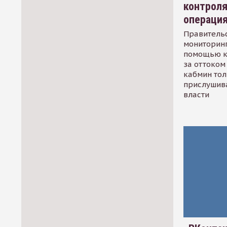
контрол
операци
Правительс
мониторинг
помощью к
за оттоком 
кабмин тол
прислушив
власти