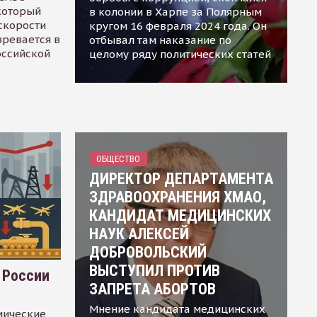
 который
в колонии в Харпе за Полярным
скорости
кругом 16 февраля 2024 года. Он
зревается в
отбывал там наказание по
оссийской
целому ряду политических статей
ОБЩЕСТВО
ДИРЕКТОР ДЕПАРТАМЕНТА
ЗДРАВООХРАНЕНИЯ ХМАО,
КАНДИДАТ МЕДИЦИНСКИХ
НАУК АЛЕКСЕЙ
ДОБРОВОЛЬСКИЙ
ВЫСТУПИЛ ПРОТИВ
 России
ЗАПРЕТА АБОРТОВ
Мнение кандидата медицинских
мические