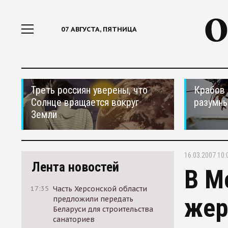
07 АВГУСТА, ПЯТНИЦА
Треть россиян уверены, что
Крабов 
Солнце вращается вокруг
разумн
Земли
16.03.2007 10:
Лента новостей
В М
17:35
Часть Херсонской области
жер
предложили передать
Беларуси для строительства
санаториев