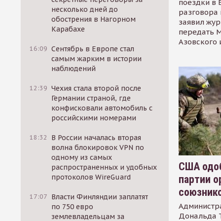
поездки в 
несколько дней до
разговора 
обострения в Нагорном
заявил жур
Карабахе
передать М
Азовского 
16:09
Сентябрь в Европе стал
самым жарким в истории
наблюдений
12:39
Чехия стала второй после
Германии страной, где
конфисковали автомобиль с
российскими номерами
18:32
В России началась вторая
волна блокировок VPN по
одному из самых
США одоб
распространенных и удобных
протоколов WireGuard
партии о
союзник
17:07
Власти Финляндии заплатят
Администр
по 750 евро
Дональда 
землевладельцам за