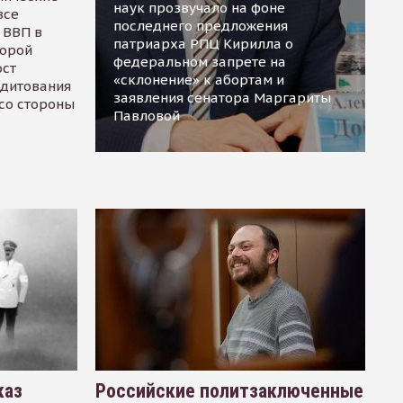
наук прозвучало на фоне
все
последнего предложения
 ВВП в
патриарха РПЦ Кирилла о
торой
федеральном запрете на
ост
«склонение» к абортам и
едитования
заявления сенатора Маргариты
 со стороны
Павловой
каз
Российские политзаключенные