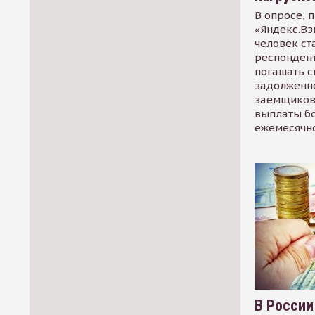
В опросе, 
«Яндекс.Вз
человек ст
респондент
погашать 
задолженно
заемщиков
выплаты б
ежемесячн
В России