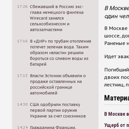
17:26
Сбежавший в Россию экс-
В Москве
глава немецкого финтеха
один чел
Wirecard занялся
сельхозбизнесом и
В Москве
автозапчастями
шоссе, до
17:16
В «ДНР» по трубам отопления
Раненые н
потечет зеленая вода. Таким
образом «власти» решили
Идет эвак
бороться со сливом воды из
батарей
Погибший 
17:13
Власти Эстонии объявили о
двоих по
продаже оставленных на
лестниц, 
российской границе
автомобилей
Матери
14:30
США одобрили поставку
первой партии оружия
В Москве в
Украине за счет союзников
Ущерб от п
14:24
Гражданина Франции,