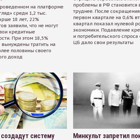
проблемы в РФ становится 
проведенном на платформе
труднее. После сокращения
гляд» среди 1,2 тыс.
первом квартале на 0,6% в
арше 18 лет, 22%
квартал показал нулевой р
ов заявили, что не могут
экономики. Подавление кр
свои кредитные
и потребительского спроса
сти. При этом 18,5%
ЦБ дало свои результаты
 вынуждены тратить на
олее половины своего
ого доход
 создадут систему
Минкульт запретил по