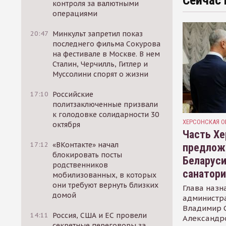
Сейчас 
контроля за валютными
операциями
20:47
Минкульт запретил показ
последнего фильма Сокурова
на фестивале в Москве. В нем
Сталин, Черчилль, Гитлер и
Муссолини спорят о жизни
17:10
Российские
политзаключенные призвали
к голодовке солидарности 30
ХЕРСОНСКАЯ О
октября
Часть Хе
17:12
«ВКонтакте» начал
предлож
блокировать посты
Беларуси
родственников
санатор
мобилизованных, в которых
они требуют вернуть близких
Глава назн
домой
администр
Владимир С
14:11
Россия, США и ЕС провели
Александр
секретные переговоры за