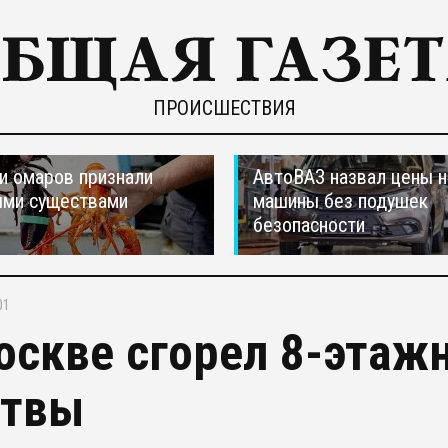
ПРОИСШЕСТВИЯ
и омаров признали
АвтоВАЗ назвал цены н
ыми существами
машины без подушек
безопасности
01
оскве сгорел 8-этаж
твы