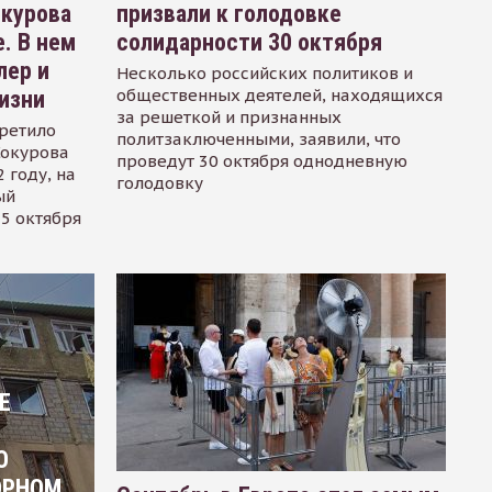
окурова
призвали к голодовке
. В нем
солидарности 30 октября
лер и
Несколько российских политиков и
общественных деятелей, находящихся
изни
за решеткой и признанных
ретило
политзаключенными, заявили, что
Сокурова
проведут 30 октября однодневную
 году, на
голодовку
ый
15 октября
Е
О
ОРНОМ