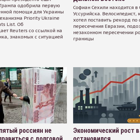
Трампа одобрила первую
Софиан Сехили находится в
енной помощи для Украины
Уссурийска. Велосипедист,
еханизма Priority Ukraine
хотел поставить рекорд по 
s List. Об
пересечения Евразии, подо
ает Reuters со ссылкой на
незаконном пересечении р
ика, знакомых с ситуацией
границы
пятый россиян не
Экономический рост в
равиться с долговой
остановился