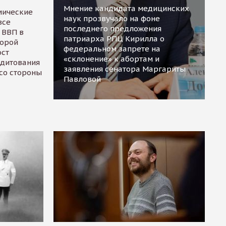
Мнение кандидата медицинских
мические
наук прозвучало на фоне
все
последнего предложения
 ВВП в
патриарха РПЦ Кирилла о
торой
федеральном запрете на
ост
«склонение» к абортам и
едитования
заявления сенатора Маргариты
 со стороны
Павловой