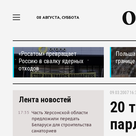
08 АВГУСТА, СУББОТА
«Росатом» превращает
Польша 
Россию в свалку ядерных
границе
отходов
09.03.2007 16:
Лента новостей
20 
17:35
Часть Херсонской области
пар
предложили передать
Беларуси для строительства
санаториев