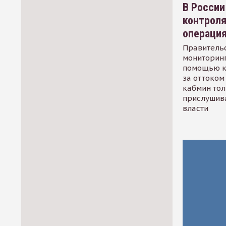
В России
контрол
операци
Правительс
мониторинг
помощью к
за оттоком 
кабмин тол
прислушив
власти