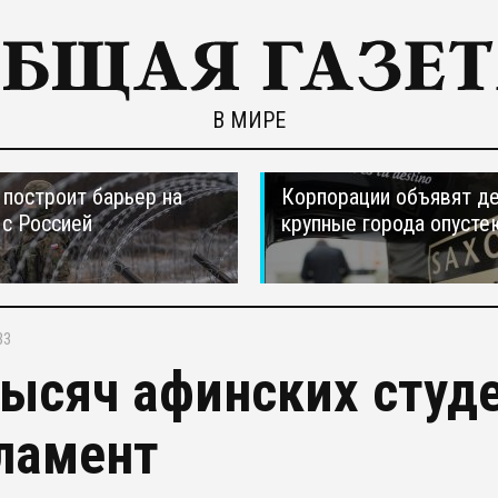
В МИРЕ
построит барьер на
Корпорации объявят д
 с Россией
крупные города опусте
33
тысяч афинских студ
ламент