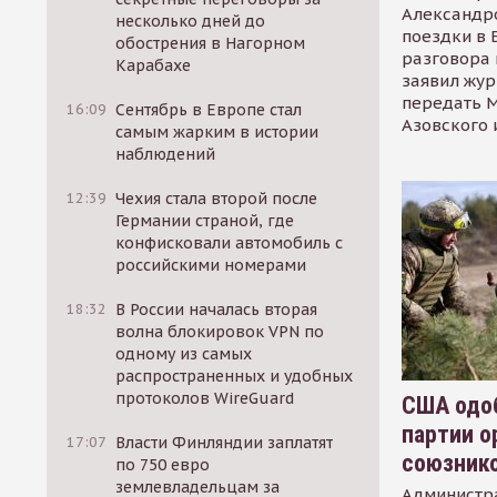
Александр
несколько дней до
поездки в 
обострения в Нагорном
разговора 
Карабахе
заявил жур
передать М
16:09
Сентябрь в Европе стал
Азовского 
самым жарким в истории
наблюдений
12:39
Чехия стала второй после
Германии страной, где
конфисковали автомобиль с
российскими номерами
18:32
В России началась вторая
волна блокировок VPN по
одному из самых
распространенных и удобных
протоколов WireGuard
США одоб
партии о
17:07
Власти Финляндии заплатят
союзник
по 750 евро
землевладельцам за
Администр