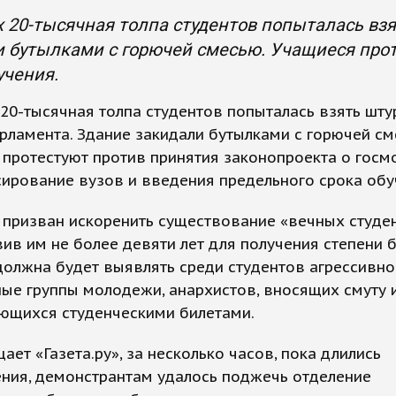
 20-тысячная толпа студентов попыталась вз
 бутылками с горючей смесью. Учащиеся прот
учения.
20-тысячная толпа студентов попыталась взять шт
рламента. Здание закидали бутылками с горючей см
протестуют против принятия законопроекта о госм
ирование вузов и введения предельного срока обу
призван искоренить существование «вечных студен
ив им не более девяти лет для получения степени 
олжна будет выявлять среди студентов агрессивно
ые группы молодежи, анархистов, вносящих смуту 
ющихся студенческими билетами.
ает «Газета.ру», за несколько часов, пока длились
ния, демонстрантам удалось поджечь отделение