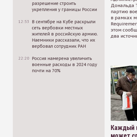
разрешение строить
Дональда 
укрепления у границы России
партию во
в рамках м
12:53
В сентябре на Кубе раскрыли
Requirement
сеть вербовки местных
этом сообщ
жителей в российскую армию.
два источн
Наемники рассказали, что их
вербовал сотрудник РАН
22:20
Россия намерена увеличить
военные расходы в 2024 году
почти на 70%
Каждый 
может сп