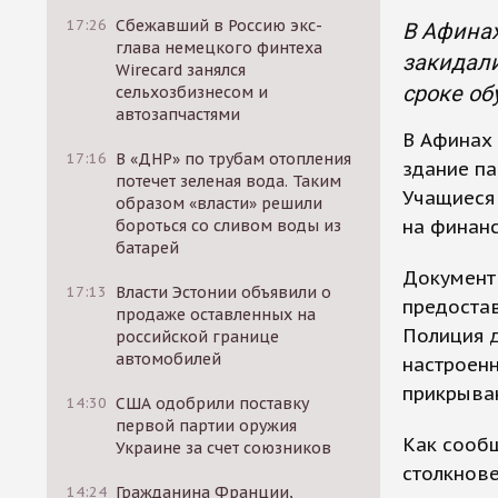
17:26
Сбежавший в Россию экс-
В Афинах
глава немецкого финтеха
закидали
Wirecard занялся
сроке об
сельхозбизнесом и
автозапчастями
В Афинах 
17:16
В «ДНР» по трубам отопления
здание па
потечет зеленая вода. Таким
Учащиеся 
образом «власти» решили
на финанс
бороться со сливом воды из
батарей
Документ 
17:13
Власти Эстонии объявили о
предостав
продаже оставленных на
Полиция д
российской границе
автомобилей
настроенн
прикрыва
14:30
США одобрили поставку
первой партии оружия
Как сообщ
Украине за счет союзников
столкнове
14:24
Гражданина Франции,