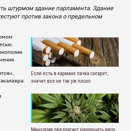
ять штурмом здание парламента. Здание
естуют против закона о предельном
урмом
есью.
онополии
чения.
тов»,
Если есть в кармане пачка сигарет,
бакалавра.
значит все не так уж плохо
и
Минздрав предлагает разрешить ввоз