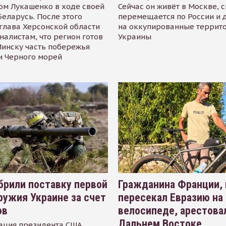
ом Лукашенко в ходе своей
Сейчас он живёт в Москве, 
Беларусь. После этого
перемещается по России и 
глава Херсонской области
на оккупированные террит
налистам, что регион готов
Украины
инску часть побережья
и Черного морей
рили поставку первой
Гражданина Франции,
ружия Украине за счет
пересекал Евразию на
ов
велосипеде, арестова
Дальнем Востоке
ация президента США