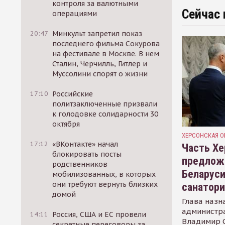
контроля за валютными
Сейчас 
операциями
20:47
Минкульт запретил показ
последнего фильма Сокурова
на фестивале в Москве. В нем
Сталин, Черчилль, Гитлер и
Муссолини спорят о жизни
17:10
Российские
политзаключенные призвали
к голодовке солидарности 30
октября
ХЕРСОНСКАЯ О
17:12
«ВКонтакте» начал
Часть Хе
блокировать посты
предлож
родственников
Беларуси
мобилизованных, в которых
они требуют вернуть близких
санатор
домой
Глава назн
администр
14:11
Россия, США и ЕС провели
Владимир С
секретные переговоры за