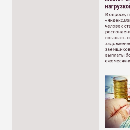
нагрузко
В опросе, 
«Яндекс.Вз
человек ст
респондент
погашать 
задолженно
заемщиков
выплаты б
ежемесячн