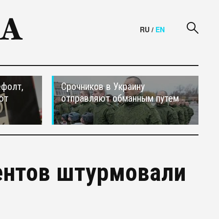
RU
/
EN
ефолт,
Срочников в Украину
ют
отправляют обманным путем
ентов штурмовали