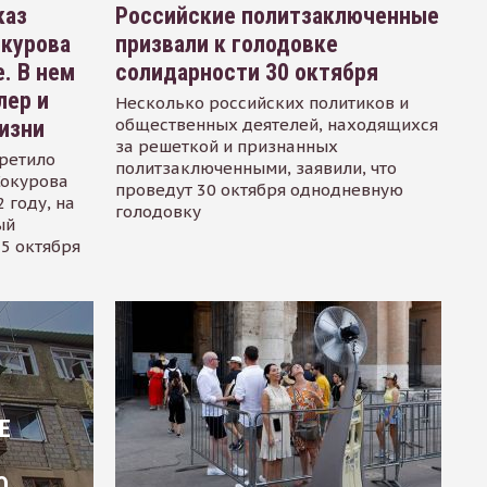
каз
Российские политзаключенные
окурова
призвали к голодовке
. В нем
солидарности 30 октября
лер и
Несколько российских политиков и
общественных деятелей, находящихся
изни
за решеткой и признанных
ретило
политзаключенными, заявили, что
Сокурова
проведут 30 октября однодневную
 году, на
голодовку
ый
15 октября
Е
О