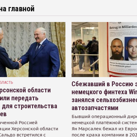
на главной
БЛАСТЬ
Сбежавший в Россию э
рсонской области
немецкого финтеха Wi
или передать
занялся сельхозбизне
 для строительства
автозапчастями
иев
Бывший операционный дир
аченной Россией
немецкой платёжной систем
ации Херсонской области
Ян Марсалек бежал из Евр
альдо встретился с
после краха компании в 202