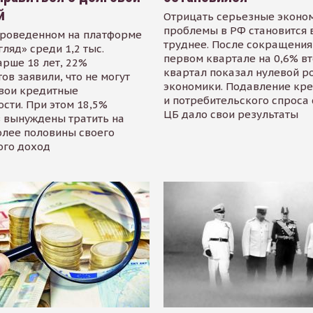
й
Отрицать серьезные эконо
проблемы в РФ становится 
проведенном на платформе
труднее. После сокращения
гляд» среди 1,2 тыс.
первом квартале на 0,6% в
арше 18 лет, 22%
квартал показал нулевой р
ов заявили, что не могут
экономики. Подавление кр
свои кредитные
и потребительского спроса
сти. При этом 18,5%
ЦБ дало свои результаты
 вынуждены тратить на
олее половины своего
ого доход