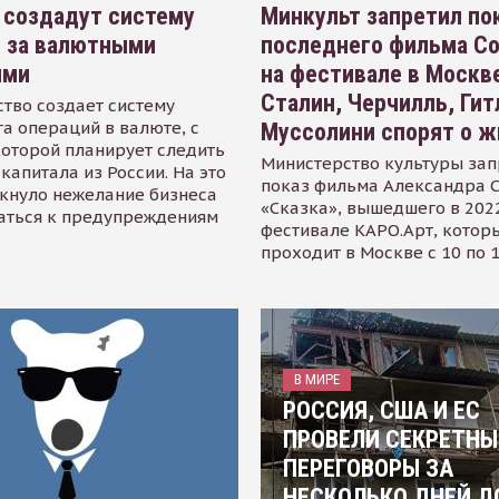
 создадут систему
Минкульт запретил по
я за валютными
последнего фильма С
ями
на фестивале в Москве
Сталин, Черчилль, Гит
тво создает систему
а операций в валюте, с
Муссолини спорят о ж
оторой планирует следить
Министерство культуры зап
капитала из России. На это
показ фильма Александра 
кнуло нежелание бизнеса
«Сказка», вышедшего в 2022
аться к предупреждениям
фестивале КАРО.Арт, котор
проходит в Москве с 10 по 
В МИРЕ
РОССИЯ, США И ЕС
ПРОВЕЛИ СЕКРЕТНЫ
ПЕРЕГОВОРЫ ЗА
НЕСКОЛЬКО ДНЕЙ Д