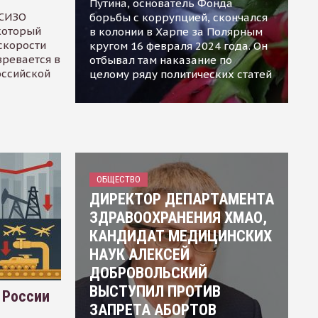
Путина, основатель Фонда
 СИЗО
борьбы с коррупцией, скончался
 который
в колонии в Харпе за Полярным
скорости
кругом 16 февраля 2024 года. Он
зревается в
отбывал там наказание по
оссийской
целому ряду политических статей
ОБЩЕСТВО
ДИРЕКТОР ДЕПАРТАМЕНТА
ЗДРАВООХРАНЕНИЯ ХМАО,
КАНДИДАТ МЕДИЦИНСКИХ
НАУК АЛЕКСЕЙ
ДОБРОВОЛЬСКИЙ
ВЫСТУПИЛ ПРОТИВ
 России
ЗАПРЕТА АБОРТОВ