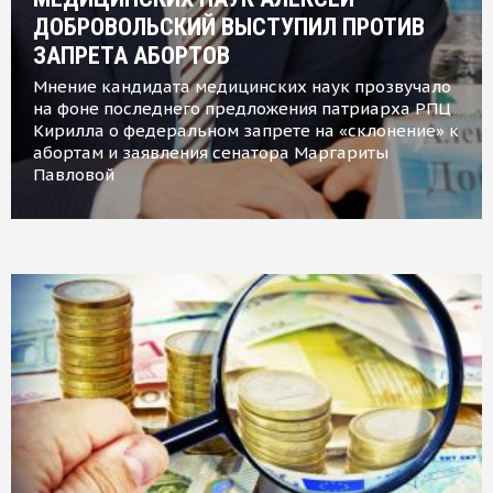
ДОБРОВОЛЬСКИЙ ВЫСТУПИЛ ПРОТИВ
ЗАПРЕТА АБОРТОВ
Мнение кандидата медицинских наук прозвучало
на фоне последнего предложения патриарха РПЦ
Кирилла о федеральном запрете на «склонение» к
абортам и заявления сенатора Маргариты
Павловой