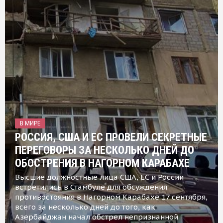
В МИРЕ
РОССИЯ, США И ЕС ПРОВЕЛИ СЕКРЕТНЫЕ
ПЕРЕГОВОРЫ ЗА НЕСКОЛЬКО ДНЕЙ ДО
ОБОСТРЕНИЯ В НАГОРНОМ КАРАБАХЕ
Высшие должностные лица США, ЕС и России
встретились в Стамбуле для обсуждения
противостояния в Нагорном Карабахе 17 сентября,
всего за несколько дней до того, как
Азербайджан начал обстрел непризнанной