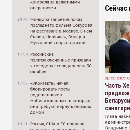
контроля за валютными
Сейчас 
операциями
20:47
Минкульт запретил показ
последнего фильма Сокурова
на фестивале в Москве. В нем
Сталин, Черчилль, Гитлер и
Муссолини спорят о жизни
17:10
Российские
политзаключенные призвали
к голодовке солидарности 30
октября
ХЕРСОНСКАЯ О
17:12
«ВКонтакте» начал
Часть Хе
блокировать посты
предлож
родственников
Беларуси
мобилизованных, в которых
они требуют вернуть близких
санатор
домой
Глава назн
администр
14:11
Россия, США и ЕС провели
Владимир С
секретные переговоры за