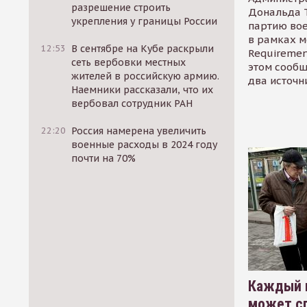
разрешение строить
Дональда 
укрепления у границы России
партию во
в рамках м
12:53
В сентябре на Кубе раскрыли
Requirement
сеть вербовки местных
этом сообщ
жителей в российскую армию.
два источн
Наемники рассказали, что их
вербовал сотрудник РАН
22:20
Россия намерена увеличить
военные расходы в 2024 году
почти на 70%
Каждый 
может сп