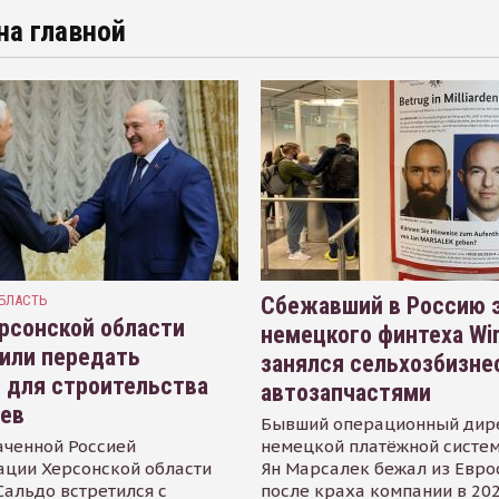
на главной
БЛАСТЬ
Сбежавший в Россию э
рсонской области
немецкого финтеха Wi
или передать
занялся сельхозбизне
 для строительства
автозапчастями
иев
Бывший операционный дир
аченной Россией
немецкой платёжной систем
ации Херсонской области
Ян Марсалек бежал из Евр
альдо встретился с
после краха компании в 202