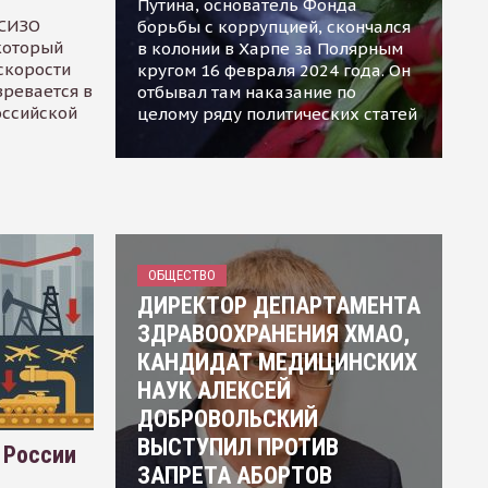
Путина, основатель Фонда
 СИЗО
борьбы с коррупцией, скончался
 который
в колонии в Харпе за Полярным
скорости
кругом 16 февраля 2024 года. Он
зревается в
отбывал там наказание по
оссийской
целому ряду политических статей
ОБЩЕСТВО
ДИРЕКТОР ДЕПАРТАМЕНТА
ЗДРАВООХРАНЕНИЯ ХМАО,
КАНДИДАТ МЕДИЦИНСКИХ
НАУК АЛЕКСЕЙ
ДОБРОВОЛЬСКИЙ
ВЫСТУПИЛ ПРОТИВ
 России
ЗАПРЕТА АБОРТОВ