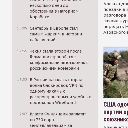
Александр
несколько дней до
поездки в 
обострения в Нагорном
разговора 
Карабахе
заявил жур
передать М
16:09
Сентябрь в Европе стал
Азовского 
самым жарким в истории
наблюдений
12:39
Чехия стала второй после
Германии страной, где
конфисковали автомобиль с
российскими номерами
18:32
В России началась вторая
волна блокировок VPN по
одному из самых
распространенных и удобных
протоколов WireGuard
США одоб
партии о
17:07
Власти Финляндии заплатят
союзник
по 750 евро
землевладельцам за
Администр