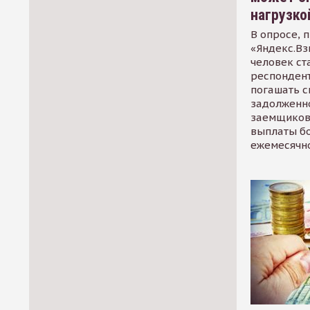
нагрузко
В опросе, 
«Яндекс.Вз
человек ст
респондент
погашать 
задолженно
заемщиков
выплаты б
ежемесячн