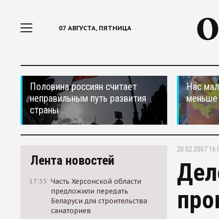
07 АВГУСТА, ПЯТНИЦА
Половина россиян считает
Нас мал
неправильным путь развития
меньше
страны
20.02.2007 16:
Лента новостей
Дел
17:35
Часть Херсонской области
про
предложили передать
Беларуси для строительства
санаториев