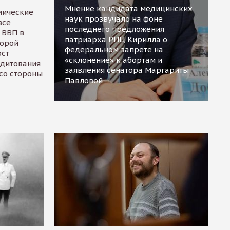
Мнение кандидата медицинских
мические
наук прозвучало на фоне
все
последнего предложения
 ВВП в
патриарха РПЦ Кирилла о
торой
федеральном запрете на
ост
«склонение» к абортам и
едитования
заявления сенатора Маргариты
 со стороны
Павловой