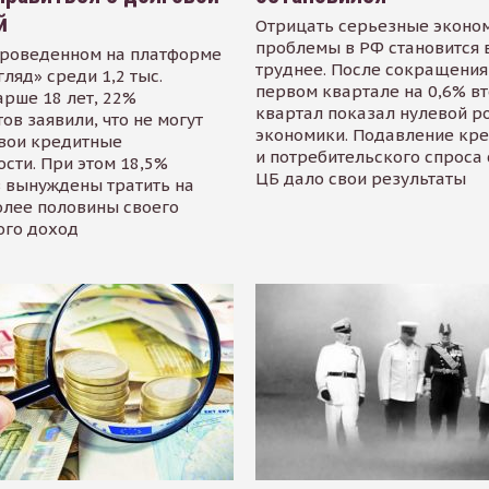
й
Отрицать серьезные эконо
проблемы в РФ становится 
проведенном на платформе
труднее. После сокращения
гляд» среди 1,2 тыс.
первом квартале на 0,6% в
арше 18 лет, 22%
квартал показал нулевой р
ов заявили, что не могут
экономики. Подавление кр
свои кредитные
и потребительского спроса
сти. При этом 18,5%
ЦБ дало свои результаты
 вынуждены тратить на
олее половины своего
ого доход