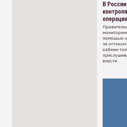
В России
контрол
операци
Правительс
мониторинг
помощью к
за оттоком 
кабмин тол
прислушив
власти