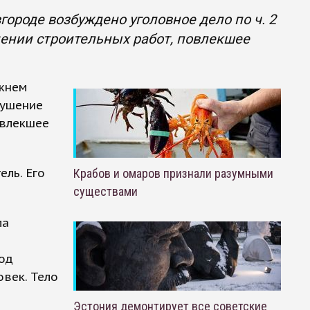
ороде возбуждено уголовное дело по ч. 2
дении строительных работ, повлекшее
ижнем
рушение
овлекшее
ель. Его
Крабов и омаров признали разумными
существами
ла
под
овек. Тело
Эстония демонтирует все советские