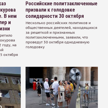
каз
Российские политзаключенные
окурова
призвали к голодовке
. В нем
солидарности 30 октября
лер и
Несколько российских политиков и
общественных деятелей, находящихся
изни
за решеткой и признанных
ретило
политзаключенными, заявили, что
Сокурова
проведут 30 октября однодневную
 году, на
голодовку
ый
15 октября
Е
О