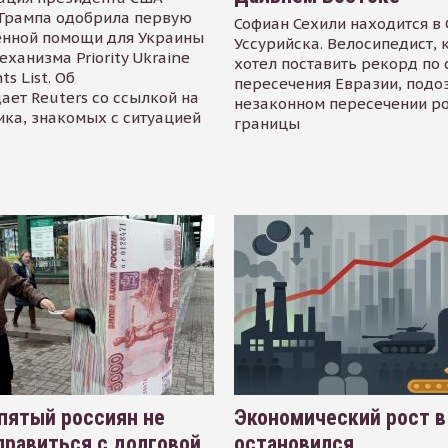
Трампа одобрила первую
Софиан Сехили находится в
енной помощи для Украины
Уссурийска. Велосипедист,
еханизма Priority Ukraine
хотел поставить рекорд по 
s List. Об
пересечения Евразии, подо
ает Reuters со ссылкой на
незаконном пересечении р
ика, знакомых с ситуацией
границы
пятый россиян не
Экономический рост в
равиться с долговой
остановился