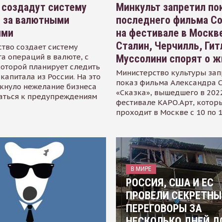
 создадут систему
Минкульт запретил по
я за валютными
последнего фильма С
ями
на фестивале в Москве
Сталин, Черчилль, Гит
тво создает систему
а операций в валюте, с
Муссолини спорят о ж
оторой планирует следить
Министерство культуры зап
капитала из России. На это
показ фильма Александра 
кнуло нежелание бизнеса
«Сказка», вышедшего в 2022
аться к предупреждениям
фестивале КАРО.Арт, котор
проходит в Москве с 10 по 
В МИРЕ
РОССИЯ, США И ЕС
ПРОВЕЛИ СЕКРЕТНЫ
ПЕРЕГОВОРЫ ЗА
НЕСКОЛЬКО ДНЕЙ Д