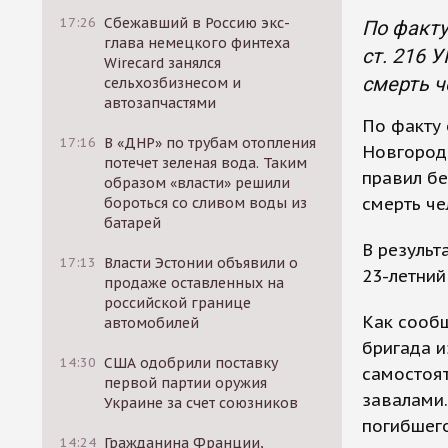
17:26
Сбежавший в Россию экс-
По факту
глава немецкого финтеха
ст. 216 
Wirecard занялся
смерть ч
сельхозбизнесом и
автозапчастями
По факту
17:16
В «ДНР» по трубам отопления
Новгороде
потечет зеленая вода. Таким
правил бе
образом «власти» решили
смерть че
бороться со сливом воды из
батарей
В результ
17:13
Власти Эстонии объявили о
23-летний
продаже оставленных на
российской границе
Как сообщ
автомобилей
бригада и
14:30
США одобрили поставку
самостоят
первой партии оружия
завалами.
Украине за счет союзников
погибшего
14:24
Гражданина Франции,