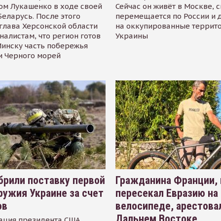
ом Лукашенко в ходе своей
Сейчас он живёт в Москве, 
Беларусь. После этого
перемещается по России и 
глава Херсонской области
на оккупированные террит
налистам, что регион готов
Украины
инску часть побережья
и Черного морей
рили поставку первой
Гражданина Франции,
ружия Украине за счет
пересекал Евразию на
ов
велосипеде, арестова
Дальнем Востоке
ация президента США