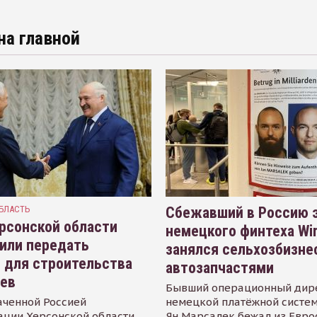
на главной
БЛАСТЬ
Сбежавший в Россию э
рсонской области
немецкого финтеха Wi
или передать
занялся сельхозбизне
 для строительства
автозапчастями
иев
Бывший операционный дир
аченной Россией
немецкой платёжной систем
ации Херсонской области
Ян Марсалек бежал из Евр