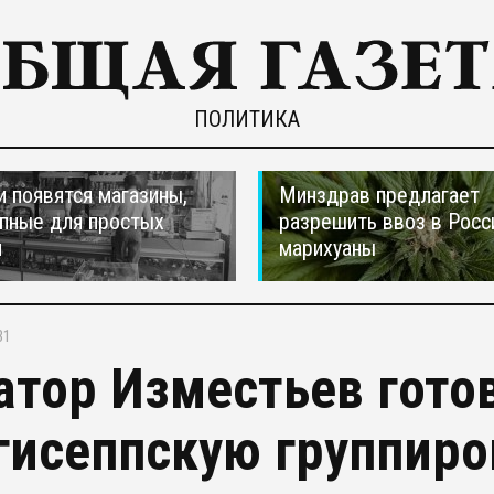
ПОЛИТИКА
и появятся магазины,
Минздрав предлагает
пные для простых
разрешить ввоз в Рос
н
марихуаны
31
атор Изместьев готов
гисеппскую группиро