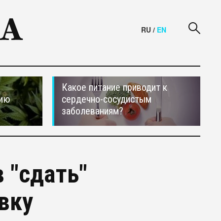
RU
/
EN
Какое питание приводит к
сию
сердечно-сосудистым
заболеваниям?
 "сдать"
вку