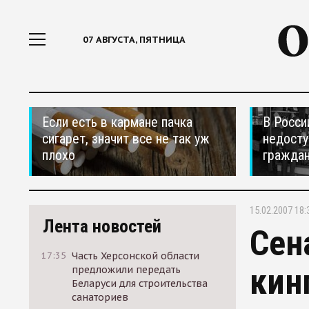
07 АВГУСТА, ПЯТНИЦА
Если есть в кармане пачка
В Росси
сигарет, значит все не так уж
недосту
плохо
гражда
15.02.2007 18:
Лента новостей
Сен
17:35
Часть Херсонской области
кин
предложили передать
Беларуси для строительства
санаториев