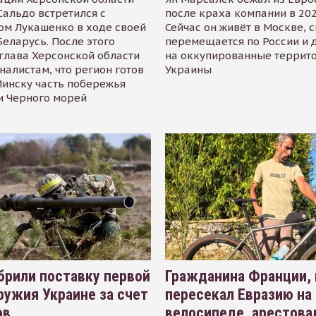
альдо встретился с
после краха компании в 202
ом Лукашенко в ходе своей
Сейчас он живёт в Москве, 
Беларусь. После этого
перемещается по России и 
глава Херсонской области
на оккупированные террит
налистам, что регион готов
Украины
инску часть побережья
и Черного морей
рили поставку первой
Гражданина Франции,
ружия Украине за счет
пересекал Евразию на
ов
велосипеде, арестова