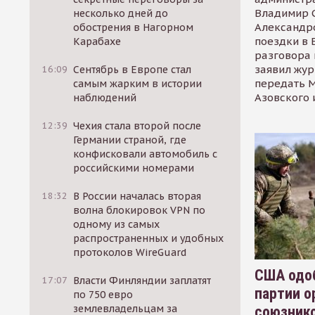
Владимир С
несколько дней до
Александр
обострения в Нагорном
поездки в 
Карабахе
разговора 
заявил жур
16:09
Сентябрь в Европе стал
передать М
самым жарким в истории
Азовского 
наблюдений
12:39
Чехия стала второй после
Германии страной, где
конфисковали автомобиль с
российскими номерами
18:32
В России началась вторая
волна блокировок VPN по
одному из самых
распространенных и удобных
протоколов WireGuard
США одоб
17:07
Власти Финляндии заплатят
партии о
по 750 евро
землевладельцам за
союзник