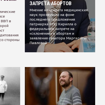
ЗАПРЕТА АБОРТОВ
Мнение кандидата медицинских
мические
наук прозвучало на фоне
все
последнего предложения
 ВВП в
патриарха РПЦ Кирилла о
торой
федеральном запрете на
ост
«склонение» к абортам и
едитования
заявления сенатора Маргариты
 со стороны
Павловой