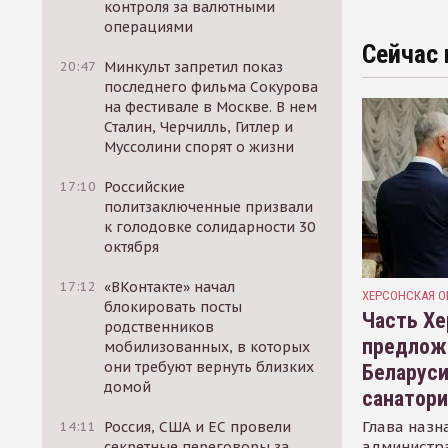
контроля за валютными
операциями
Сейчас 
20:47
Минкульт запретил показ
последнего фильма Сокурова
на фестивале в Москве. В нем
Сталин, Черчилль, Гитлер и
Муссолини спорят о жизни
17:10
Российские
политзаключенные призвали
к голодовке солидарности 30
октября
17:12
«ВКонтакте» начал
ХЕРСОНСКАЯ О
блокировать посты
Часть Хе
родственников
предлож
мобилизованных, в которых
они требуют вернуть близких
Беларуси
домой
санатор
Глава назн
14:11
Россия, США и ЕС провели
администр
секретные переговоры за