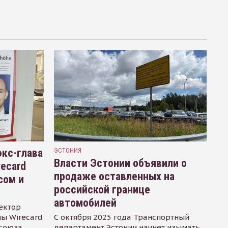
кс-глава
ЭСТОНИЯ
Власти Эстонии объявили о
recard
продаже оставленных на
сом и
российской границе
автомобилей
ектор
ы Wirecard
С октября 2025 года Транспортный
осоюза
департамент Эстонии начнет изымать