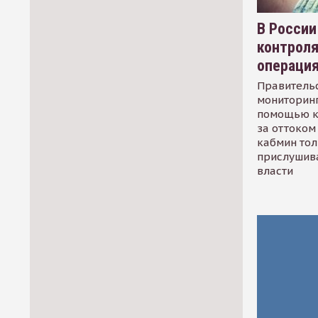
В России
контрол
операци
Правительс
мониторинг
помощью к
за оттоком 
кабмин тол
прислушив
власти