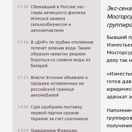
17:26
Сбежавший в Россию экс-
Экс-сена
глава немецкого финтеха
Мосгорсу
Wirecard занялся
группиро
сельхозбизнесом и
автозапчастями
Бывший п
17:16
В «ДНР» по трубам отопления
Изместьев
потечет зеленая вода. Таким
Мосгорсуд
образом «власти» решили
делу так 
бороться со сливом воды из
батарей
«Изместье
17:13
Власти Эстонии объявили о
готов дав
продаже оставленных на
юридическ
российской границе
автомобилей
адвокат э
14:30
США одобрили поставку
Напомним,
первой партии оружия
группиров
Украине за счет союзников
получения
14:24
Гражданина Франции,