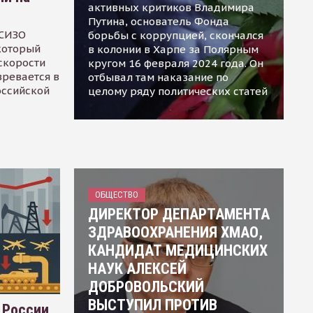
активных критиков Владимира
Путина, основатель Фонда
 СИЗО
борьбы с коррупцией, скончался
 который
в колонии в Харпе за Полярным
скорости
кругом 16 февраля 2024 года. Он
зревается в
отбывал там наказание по
оссийской
целому ряду политических статей
ОБЩЕСТВО
ДИРЕКТОР ДЕПАРТАМЕНТА
ЗДРАВООХРАНЕНИЯ ХМАО,
КАНДИДАТ МЕДИЦИНСКИХ
НАУК АЛЕКСЕЙ
ДОБРОВОЛЬСКИЙ
ВЫСТУПИЛ ПРОТИВ
 России