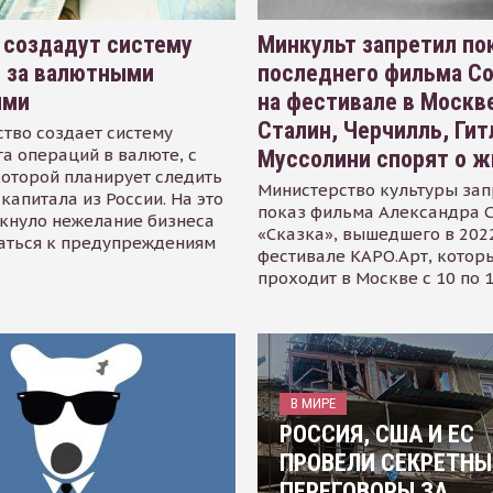
 создадут систему
Минкульт запретил по
я за валютными
последнего фильма С
ями
на фестивале в Москве
Сталин, Черчилль, Гит
тво создает систему
а операций в валюте, с
Муссолини спорят о ж
оторой планирует следить
Министерство культуры зап
капитала из России. На это
показ фильма Александра 
кнуло нежелание бизнеса
«Сказка», вышедшего в 2022
аться к предупреждениям
фестивале КАРО.Арт, котор
проходит в Москве с 10 по 
В МИРЕ
РОССИЯ, США И ЕС
ПРОВЕЛИ СЕКРЕТНЫ
ПЕРЕГОВОРЫ ЗА