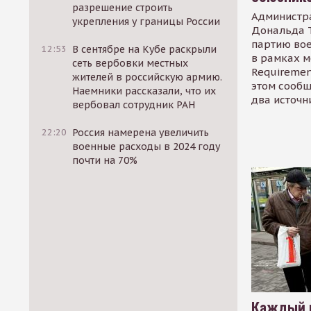
разрешение строить
Администр
укрепления у границы России
Дональда 
партию во
12:53
В сентябре на Кубе раскрыли
в рамках м
сеть вербовки местных
Requirement
жителей в российскую армию.
этом сообщ
Наемники рассказали, что их
два источн
вербовал сотрудник РАН
22:20
Россия намерена увеличить
военные расходы в 2024 году
почти на 70%
Каждый 