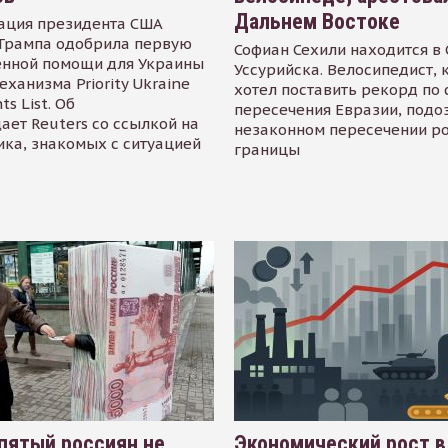
Дальнем Востоке
ация президента США
Трампа одобрила первую
Софиан Сехили находится в
енной помощи для Украины
Уссурийска. Велосипедист,
еханизма Priority Ukraine
хотел поставить рекорд по 
s List. Об
пересечения Евразии, подо
ает Reuters со ссылкой на
незаконном пересечении р
ика, знакомых с ситуацией
границы
пятый россиян не
Экономический рост в