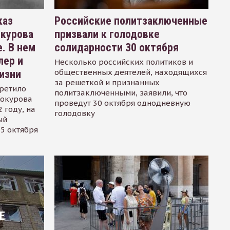
каз
Российские политзаключенные
окурова
призвали к голодовке
. В нем
солидарности 30 октября
лер и
Несколько российских политиков и
общественных деятелей, находящихся
изни
за решеткой и признанных
ретило
политзаключенными, заявили, что
Сокурова
проведут 30 октября однодневную
 году, на
голодовку
ый
15 октября
Е