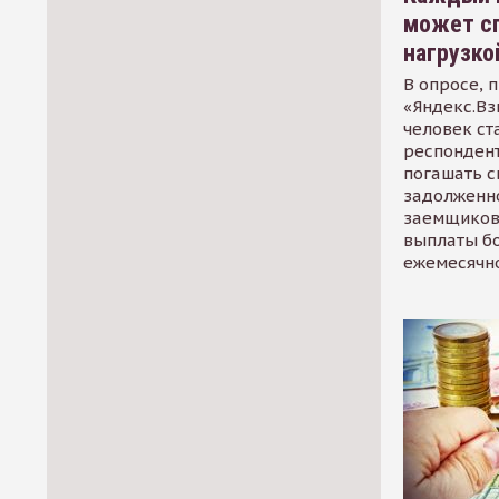
может сп
нагрузко
В опросе, 
«Яндекс.Вз
человек ст
респондент
погашать 
задолженно
заемщиков
выплаты б
ежемесячн