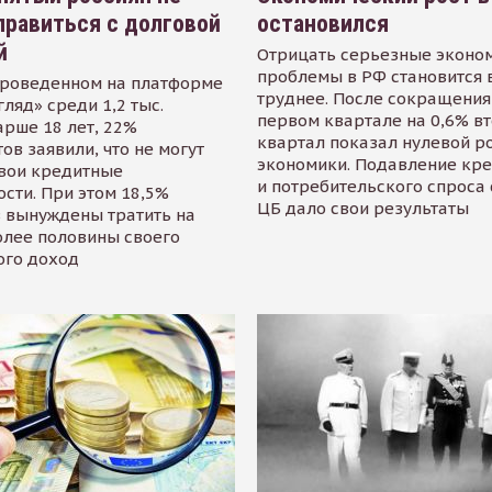
равиться с долговой
остановился
й
Отрицать серьезные эконо
проблемы в РФ становится 
проведенном на платформе
труднее. После сокращения
гляд» среди 1,2 тыс.
первом квартале на 0,6% в
арше 18 лет, 22%
квартал показал нулевой р
ов заявили, что не могут
экономики. Подавление кр
свои кредитные
и потребительского спроса
сти. При этом 18,5%
ЦБ дало свои результаты
 вынуждены тратить на
олее половины своего
ого доход