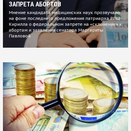
ЗАПРЕТА АБОРТОВ
Мнение кандидата медицинских наук прозвучало
на фоне последнего предложения патриарха РПЦ
Кирилла о федеральном запрете на «склонение» к
абортам и заявления сенатора Маргариты
Павловой